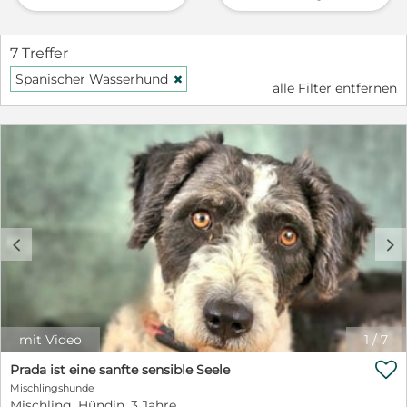
7 Treffer
Spanischer Wasserhund
H
alle Filter entfernen
c
d
mit Video
1
/
7

Prada ist eine sanfte sensible Seele
Mischlingshunde
Mischling, Hündin, 3 Jahre