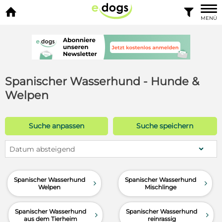


MENÜ
Spanischer Wasserhund - Hunde &
Welpen
Suche anpassen
Suche speichern
Datum absteigend
Spanischer Wasserhund
Spanischer Wasserhund
d
d
Welpen
Mischlinge
Spanischer Wasserhund
Spanischer Wasserhund
d
d
aus dem Tierheim
reinrassig