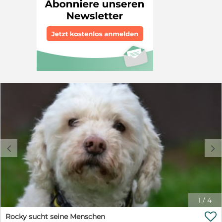
Hunde und auch Rüden sind kein Problem, ebenso
t.fischer@tierschutzverein-arca.de
andere Tiere wie Enten, Hühner, fremde Katzen und
Ponys. Er lebt zusammen mit meinem Kind, zwei
weiteren spanischen Wasserhundrüden und 3 Katzen in
unserem Haushalt. Formwert: 3x Vorzüglich 1 CACIB
Sehr Gut 1 JH Best of Class 2 Nach Blut-, Gen-,DOK, HD
und ED Untersuchung wurde er zuchttauglich erklärt.
Ergebnisse können eingesehen werden. Wenn sie seine
Unterlagen (Gesundheitsuntersuchungen, etc..) haben
wollen, beträgt die Decktaxe 700,-EUR. Er hat DHS-VRZ
Papiere. Mutter: Amy (Kaola) del Turco Andaluz, braun
Vater: Happy del Turco Andalus, *01.01.2018, weiß Draco
hat schon mehrfach erfolgreich gedeckt! Bitte
beachten Sie, dass wir Draco weder verleihen noch
Hündinnen für einige Tage bei uns aufnehmen. Eine
Decktaxe wird natürlich nur bei vollzogenem Deckakt
c
d
erhoben. Wenn die Hündin nicht deckwillig ist, so dass
der Deckakt nicht vollzogen werden kann, ist eine
Entschädigung von 20,- EUR pro Tag zu zahlen.
1
/
4

Rocky sucht seine Menschen