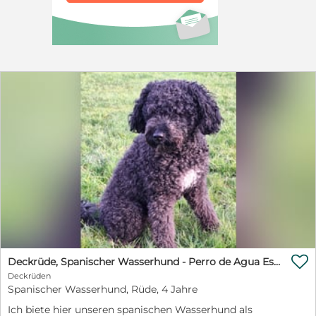
ruhig intelligent neugierig zutraulich freundlich
verschmust gruppentauglich geht Konflikten aus dem
Weg fröhlich ausgeglichen Alle weiteren Angaben
unter: http://www.parenaspfotenhilfe.com/hunde-
details/pasha.html

Deckrüde, Spanischer Wasserhund - Perro de Agua Español
Deckrüden
Spanischer Wasserhund, Rüde, 4 Jahre
Ich biete hier unseren spanischen Wasserhund als