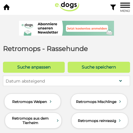


MENÜ
Retromops - Rassehunde
Suche anpassen
Suche speichern
Datum absteigend
d
d
Retromops Welpen
Retromops Mischlinge
Retromops aus dem
d
d
Retromops reinrassig
Tierheim