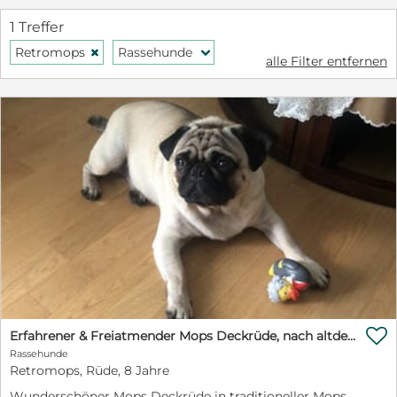
1 Treffer
Retromops
Rassehunde
H
f
alle Filter entfernen

Erfahrener & Freiatmender Mops Deckrüde, nach altdeutschem Bild
Rassehunde
Retromops, Rüde, 8 Jahre
Wunderschöner Mops Deckrüde in traditioneller Mops