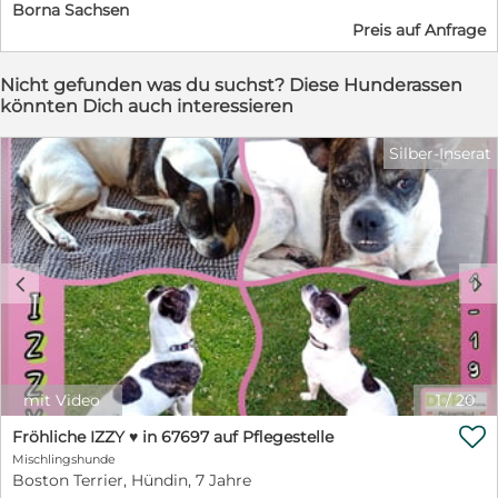
Borna Sachsen
vorzustellen, da wir der Meinung sind, dass ein seriöser
Preis auf Anfrage
Züchter alles offen darlegen kann und nichts zu
verheimlichen hat. www.Le-Bulldogs.de Beste Grüße
Nicht gefunden was du suchst? Diese Hunderassen
könnten Dich auch interessieren
Silber-Inserat
c
d
mit Video
1
/
20

Fröhliche IZZY ♥️ in 67697 auf Pflegestelle
Mischlingshunde
Boston Terrier, Hündin, 7 Jahre