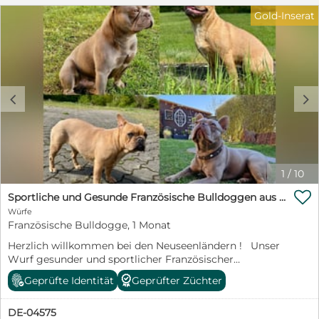
Gold-Inserat
c
d
1
/
10

Sportliche und Gesunde Französische Bulldoggen aus seriöser Familienzucht.
Würfe
Französische Bulldogge, 1 Monat
Herzlich willkommen bei den Neuseenländern ! Unser
Wurf gesunder und sportlicher Französischer
Bulldoggen ist am 16.Juli gelandet sie entwickeln sich
Geprüfte Identität
Geprüfter Züchter
prächtig und wir vergeben nun unsere Termine zum
persönlichen Kennenlernen! Wir bemühen uns eine
DE-04575
absolut transparente und informative Zucht