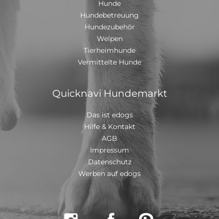
Hunde
Hundebetreuung
Hundezubehör
Welpen
Tierheimhunde
Vermittelte Hunde
Quicknavi Hundemarkt
Das ist edogs
Hilfe & Kontakt
AGB
Impressum
Datenschutz
Werben auf edogs