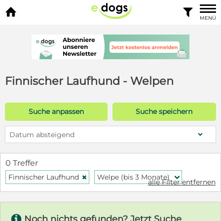


MENÜ
Finnischer Laufhund - Welpen
Suche anpassen
Suche speichern
Datum absteigend
0 Treffer
Finnischer Laufhund
Welpe (bis 3 Monate)
H
f
alle Filter entfernen
s
Noch nichts gefunden? Jetzt Suche