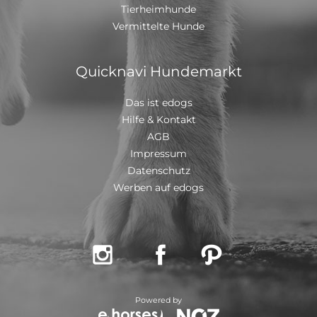
Tierheimhunde
Vermittelte Hunde
Quicknavi Hundemarkt
Das ist edogs
Hilfe & Kontakt
AGB
Impressum
Datenschutz
Werben auf edogs



Powered by