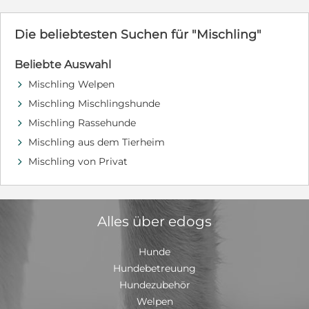
Selbstauskunft:
https://dasschwarzeschaf.org/selbstauskunft/
Adoptionsablauf: https://dasschwarzeschaf.org/ablauf-
Die beliebtesten Suchen für "Mischling"
einer-adoption/
Beliebte Auswahl
Mischling Welpen
d
Mischling Mischlingshunde
d
Mischling Rassehunde
d
Mischling aus dem Tierheim
d
Mischling von Privat
d
Alles über edogs
Hunde
Hundebetreuung
Hundezubehör
Welpen