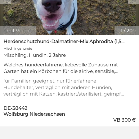
mit Video
1
/
20
Herdenschutzhund-Dalmatiner-Mix Aphrodita (1,5 J.) für hundeerfahrenes, liebevolles Zuhause & Garten
Mischlingshunde
Mischling, Hündin, 2 Jahre
Welches hundeerfahrene, liebevolle Zuhause mit
Garten hat ein Körbchen für die aktive, sensible,
willensstarke Hündin Aphrodita (1,5 Jahre) frei?
für Familien geeignet, nur für erfahrene
Zahlen, Daten, Fakten über Aphrodita: Aphrodita
Hundehalter, verträglich mit anderen Hunden,
ist ein Dalmatiner-Herdenschutzhund-Mix und
verträglich mit Katzen, kastriert/sterilisiert, geimpft
groß (ca. 64 cm, ca. 30+ kg). Seit ihrer Geburt im
(mind. Pflichtimpfungen), entwurmt, Stubenrein
Oktober 2024 in Deutschland ist sie mit ihren
DE-38442
Eltern und Geschwistern aufgewachsen und
Wolfsburg Niedersachsen
stubenrein. Aktuell (noch) unkastriert, da sie erst 1,5
VB 300 €
Jahre jung – und somit noch lange nicht
erwachsen – ist. Aphrodita ist gesund laut
Tierärztin und Hundephysiotherapeutin / -