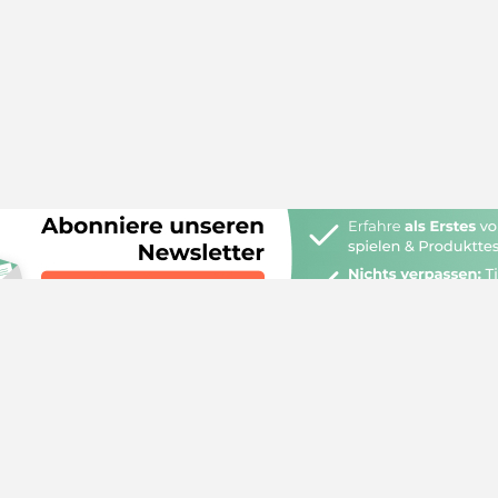
 edogs
Quicknav