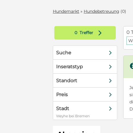
Hundemarkt
»
Hundebetreuung
(0)
d
0 
0
Treffer
W
d
Suche
d
Inseratstyp
d
Standort
J
d
Preis
s
d
d
Stadt
D
Weyhe bei Bremen