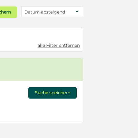
chern
Datum absteigend
alle Filter entfernen
Suche speichern