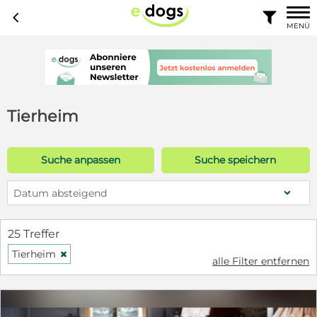
c

MENÜ
Tierheim
Suche anpassen
Suche speichern
Datum absteigend
25 Treffer
Tierheim
H
alle Filter entfernen