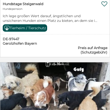

Hundstage Steigerwald
Hundepension
Ich lege großen Wert darauf, ängstlichen und
unsicheren Hunden einen Platz zu bieten, an dem sie in
ihrem Tempo ankommen können. Bei uns haben Sie die
Tierheim / Tierschutz
Möglichkeit, sich zurückzuziehen ohne sich einsam zu
fühlen. Nächtliche Betreuung ist auf Wunsch oder nach
DE-97447
Notwendigkeit möglich. Aber auch die verspielteren
Gerolzhofen Bayern
Quatschköpfe sind lieber Mittendrin – statt nur dabei
Preis auf Anfrage
Und das sind bei uns alle – definitiv !
(Schutzgebühr)
c
d