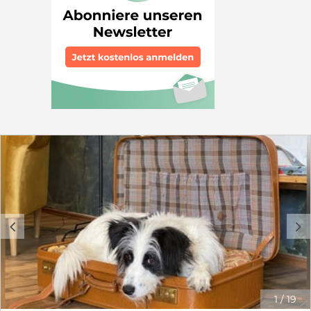
Thema Pflegestelle werden findet man auch auf
unserer Homepage. Viele Grüße Team Anytime for
Animals e.V.
c
d
1
/
19