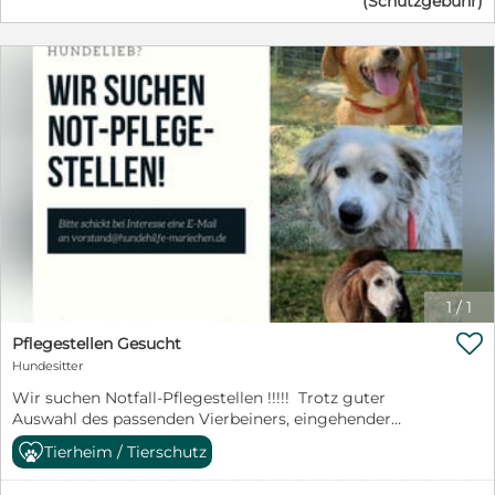
(Schutzgebühr)
entscheiden, einen Hund zu adoptieren. Und da
kommen Sie ins Spiel: Sie haben Lust unseren Hunden
den Start in ein neues Leben zu ermöglichen und Ihnen
ein Zuhause auf Zeit zu geben. Natürlich wird die
Auswahl des einreisenden Hundes mit Ihnen
abgesprochen, damit er zu Ihnen passt. Vielleicht
überlegen Sie ja auch im Moment selber einen Hund
aufzunehmen, sind sich aber noch nicht ganz sicher.
Dann wäre dies eine Möglichkeit zu sehen, ob ein Hund
in Ihrem Leben passt. Kosten fallen nur für das Futter
des Tieres an . Tierarztkosten ( nach Rücksprache mit
dem Verein ) und eine Versicherung außerhalb der
Wohnung gibt es über uns. Selbstverständlich steht
unser Team den Pflegestellen mit Rat und Tat zur Seite
! Haben Sie nun Lust bekommen sich bei uns um eine
1
/
1
Pflegestelle zu bewerben, dann schreiben Sie uns gerne

Pflegestellen Gesucht
Hundesitter
Wir suchen Notfall-Pflegestellen !!!!! Trotz guter
Auswahl des passenden Vierbeiners, eingehender
Beratung und gewissenhaften Vorkontrollen kommt es
Tierheim / Tierschutz
leider hin und wieder vor, dass ein fest vermittelter
Hund zurück kommt. Unvorhersehbare Umstände wie