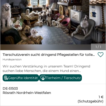
1
/
1

Tierschutzverein sucht dringend Pflegestellen für tolle Hunde :- ) in NRW
Hundepension
Wir suchen Verstärkung in unserem Team! Dringend
suchen liebe Menschen, die einem Hund einen
Pflegeplatz bis zur Vermittlung geben möchten.
Geprüfte Identität
Tierheim / Tierschutz
Manchen Hunde sind innerhalb von 2 Wochen bereits
vermittelt, andere brauchen mehrere Monate. Es
DE-51503
suchen junge, alte, kleine und große Hunde einen
Rösrath Nordrhein-Westfalen
Pflegeplatz! Unser Verein übernimmt die Versicherung,
1 €
das komplette Equipment und gerne auch Futter und
(Schutzgebühr)
Leckerchen! Die lieben Menschen, welche den Hund in