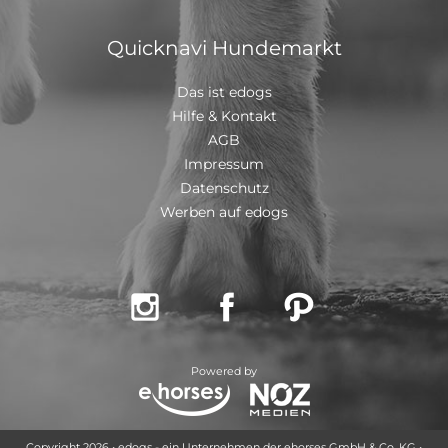
Quicknavi Hundemarkt
Das ist edogs
Hilfe & Kontakt
AGB
Impressum
Datenschutz
Werben auf edogs



Powered by
Copyright 2026 • edogs - ein Unternehmen der ehorses GmbH & Co. KG •