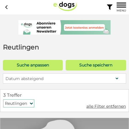
c

MENÜ
Reutlingen
Suche anpassen
Suche speichern
Datum absteigend
3 Treffer
Reutlingen
f
alle Filter entfernen