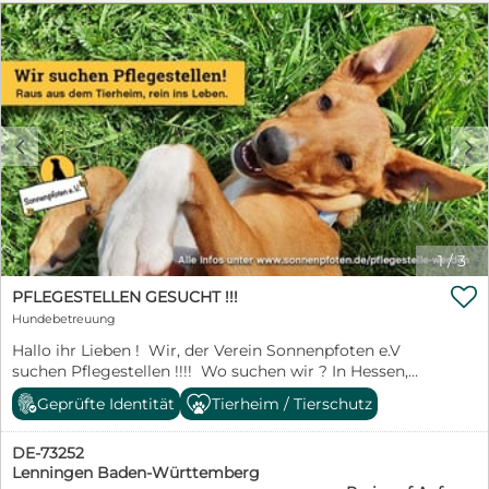
c
d
1
/
3

PFLEGESTELLEN GESUCHT !!!
Hundebetreuung
Hallo ihr Lieben ! Wir, der Verein Sonnenpfoten e.V
suchen Pflegestellen !!!! Wo suchen wir ? In Hessen,
NRW, Rheinland Pfalz, Baden Würtemberg und im
Geprüfte Identität
Tierheim / Tierschutz
Saarland. Wer sind wir ? Ein kleiner Verein, der es sich
zur Aufgabe gemacht hat, Hunde aus Spanien nach
DE-73252
Deutschland zu vermitteln. Wir arbeiten eng mit
Lenningen Baden-Württemberg
unserem Tierheim Refugio Canino la Reserva vor Ort