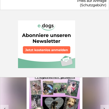
Preis auf Anfrage
zusammen, sowie mit einigen anderen Vereinen aus der
(Schutzgebühr)
Region Almeria / Spanien. Was wir brauchen ?
Verantwortungsvolle, liebevolle, hundeverrückte,
geduldige, verständnisvolle und vor allem kompetente
Menschen, die bereit sind, Hand in Hand mit uns als
Verein, den Hunden aus Spanien eine Anlaufstelle, eine
"Starthilfe" in Deutschland zu geben. Was man dafür
bekommt ? Hundeküsse, Hundehaare, Aufregung, tolle
Erlebnisse, unvergessliche Momente und die Arbeit mit
einem tollem Team, nämlich uns :-) Wo man uns findet
? Wir sind bei Facebook mit der Seite: Sonnenpfoten
e.V Desweiteren findet man viele Informationen zu uns
und auch zu einigen Hunden und zum Team selbst, auf
unserer Homepage: www.sonnenpfoten.de Unsere
Emailadresse ist : vermittlung@sonnenpfoten.de und
unsere Homepage : www.sonnenpfoten.de Wir würden
uns freuen, wenn sich Menschen mit Freude an der
ehrenamtlichen Arbeit und natürlich mit der Arbeit an
und mit Hunden, bei uns melden würden .