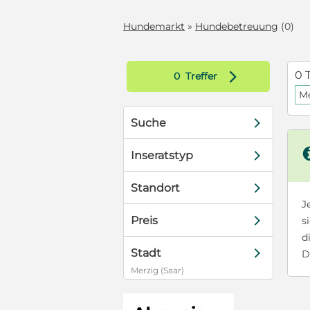
Hundemarkt
»
Hundebetreuung
(0)
d
0 
0
Treffer
Me
d
Suche
d
Inseratstyp
d
Standort
J
d
Preis
s
d
d
Stadt
D
Merzig (Saar)