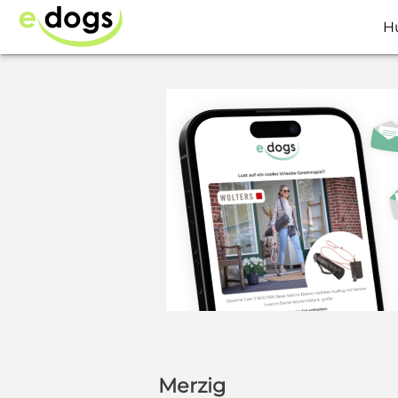
H
Merzig