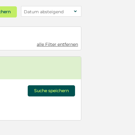
chern
Datum absteigend
alle Filter entfernen
Suche speichern