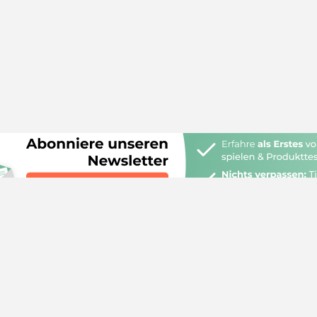
 edogs
Quicknav