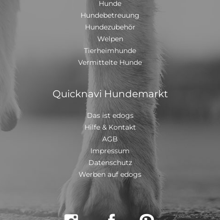
Hunde
Hundebetreuung
Hundezubehör
Welpen
Tierheimhunde
Vermittelte Hunde
Quicknavi Hundemarkt
Das ist edogs
Hilfe & Kontakt
AGB
Impressum
Datenschutz
Werben auf edogs