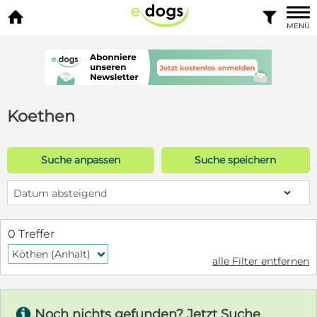


MENÜ
Koethen
Suche anpassen
Suche speichern
Datum absteigend
0 Treffer
Köthen (Anhalt)
f
alle Filter entfernen
s
Noch nichts gefunden? Jetzt Suche