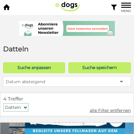


MENÜ
Datteln
Suche anpassen
Suche speichern
Datum absteigend
4 Treffer
Datteln
f
alle Filter entfernen