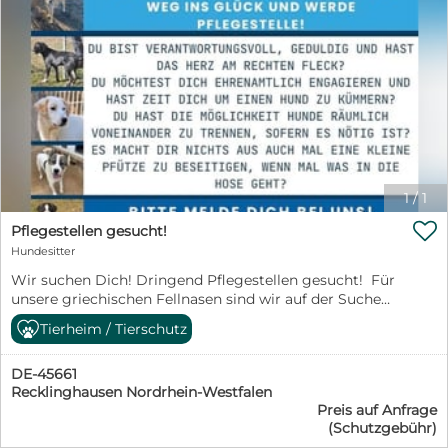
1
/
1

Pflegestellen gesucht!
Hundesitter
Wir suchen Dich! Dringend Pflegestellen gesucht! Für
unsere griechischen Fellnasen sind wir auf der Suche
nach verantwortungsvollen, liebevollen und geduldigen
Tierheim / Tierschutz
Menschen, die bereit sind sich als Pflegestelle
anzubieten. Pflegestelle sein bedeutet unter anderem,
DE-45661
unsere Schützlinge auf ein Leben in einer Familie
Recklinghausen Nordrhein-Westfalen
vorzubereiten und ihnen das kleine 1x1 des Hundealltags
Preis auf Anfrage
beizubringen. Setzt Euch gerne mit uns in Verbindung,
(Schutzgebühr)
wir beraten Euch ausführlich und finden gemeinsam