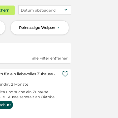
chern
Datum absteigend
Reinrassige Welpen
d
alle Filter entfernen

Gwenita - sucht dich für ein liebevolles Zuhause - ihr Köfferchen für dich hat sie gepackt
ündin, 2 Monate
nita und suche ein Zuhause
elle Ausreisebereit ab Oktober
h Geboren ca. 06/2026 ich
rschutz
mittelgroß Geimpft,
 Verträglich mit anderen
 Geschichte: Die kleine