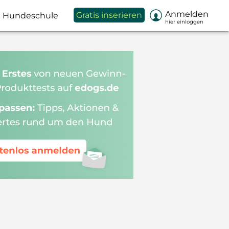

Anmelden
Gratis inserieren
Hundeschule
hier einloggen