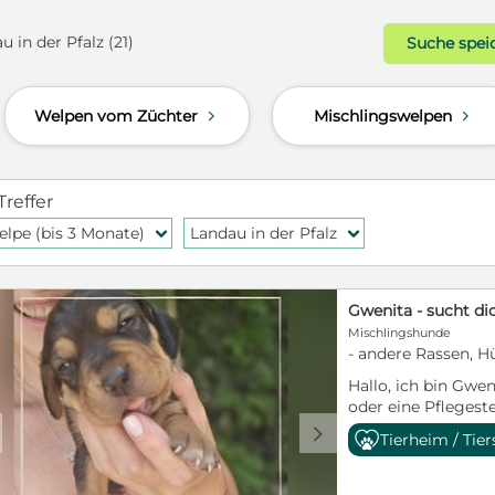
 in der Pfalz (21)
Suche spei
Welpen vom Züchter
Mischlingswelpen
d
d
Treffer
lpe (bis 3 Monate)
Landau in der Pfalz
f
f
Mischlingshunde
- andere Rassen, H
Hallo, ich bin Gwe
oder eine Pflegest
KURZINFO: weiblic
d
Tierheim / Tie
werde vermutlich 
entwurmt, gechipt,
Hunden Gwenita 's