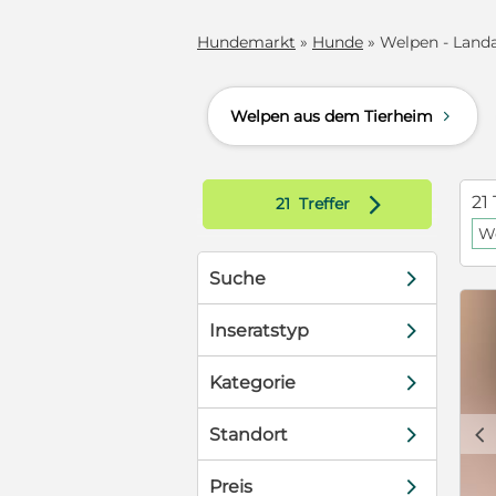
Hundemarkt
»
Hunde
» Welpen - Landau
Welpen aus dem Tierheim
d
d
21 
21
Treffer
We
d
Suche
d
Inseratstyp
d
Kategorie
c
d
Standort
d
Preis