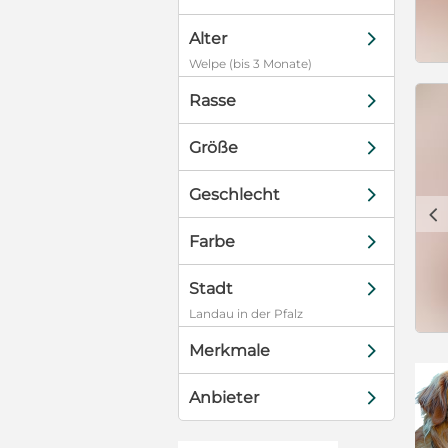
d
Alter
Welpe (bis 3 Monate)
d
Rasse
d
Größe
d
Geschlecht
c
d
Farbe
d
Stadt
Landau in der Pfalz
d
Merkmale
d
Anbieter