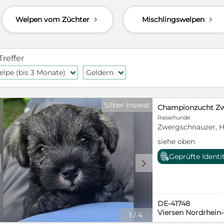
Welpen vom Züchter
Mischlingswelpen
d
d
Treffer
lpe (bis 3 Monate)
Geldern
f
f
Silber-Inserat
Championzucht Zwe
Rassehunde
Zwergschnauzer, H
siehe oben
Geprüfte Identi
d
DE-41748
Viersen Nordrhein
1
/
4