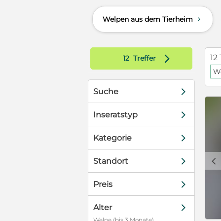
 und
Welpen aus dem Tierheim
d
e ein
t darauf, die
 die Welpen
g stehen wird
d
12 
12
Treffer
 Verfügung.
We
ität. Bei
d
Suche
d
Inseratstyp
d
Kategorie
c
d
Standort
d
Preis
d
Alter
Welpe (bis 3 Monate)