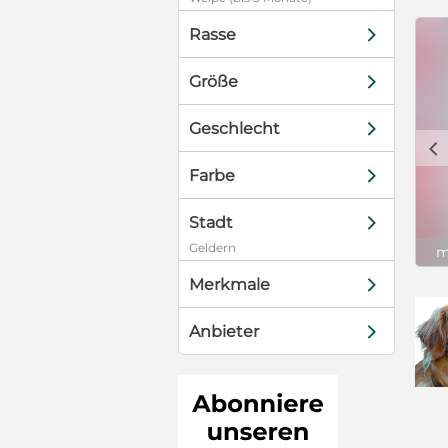
d
Rasse
d
Größe
d
Geschlecht
c
d
Farbe
d
Stadt
Geldern
m
d
Merkmale
d
Anbieter