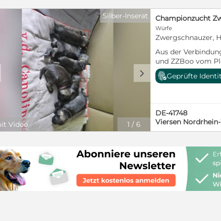
Silber-Inserat
Championzucht Zwe
Würfe
Zwergschnauzer, H
Aus der Verbindun
und ZZBoo vom Ple
sechs wunderschöne Welpen geboren worden. Es
d
Geprüfte Identi
sind 4 Rüden und 
Hündin noch ihr p
Elterntiere haben a
Gesundheitsunters
DE-41748
Deutsche Champio
Viersen Nordrhein
it Video
1
/
6
14.08. im Alter vo
dann mehrfach ent
und haben neben 
Ahnentafel vom V
vorgeschriebene D
liebevoll in der Fa
ihrer Prägephase a
Autofahren, das S
sowie Leine und H
lernen sie durch d
Spieleparcours ve