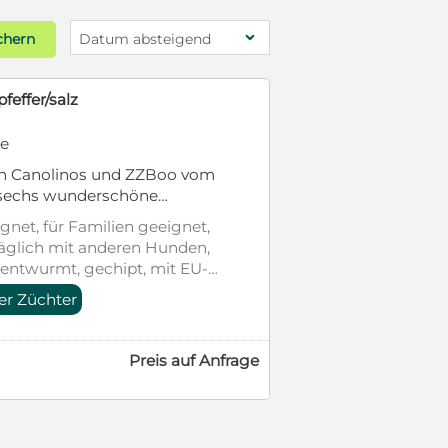
chern
Datum absteigend
effer/salz
te
gnet, für Familien geeignet,
räglich mit anderen Hunden,
 entwurmt, gechipt, mit EU-
ich
er Züchter
Preis auf Anfrage