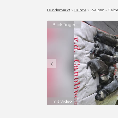
Hundemarkt
»
Hunde
» Welpen - Gelde
Blickfänger
und ZZBoo vom
 Hündinnen,
lien geeignet,
use sucht.
c
deren Hunden,
hipt, mit EU-
el Deutsche
r von 9
wurmt,
Impfausweis
Preis auf Anfrage
hriebene DNA-
e aufgezogen
che,
ie Leine und
 Toben in