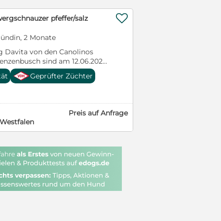

rgschnauzer pfeffer/salz
ündin, 2 Monate
g Davita von den Canolinos
nzenbusch sind am 12.06.2026
tät
Geprüfter Züchter
2 Hündinnen, von denen eine
assendes Zuhause sucht. Die
lle erforderlichen
uchungen und tragen den Titel
Preis auf Anfrage
n. Die Welpen sind ab dem
-Westfalen
n 9 Wochen abzugeben. Sie sind
wurmt, geimpft und gechipt
dem EU Impfausweis die
dH außerdem das
NA-Profil. Die Welpen werden
milie aufgezogen und lernen in
lle Alltagsgeräusche,
pielen mit anderen Hunden
alsband kennen. Im Garten
as Toben in einem
rschiedene Untergründe und