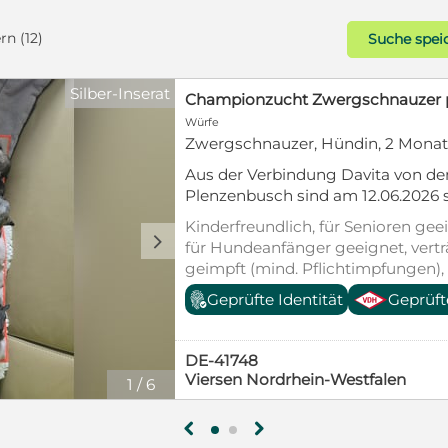
rn (12)
Suche spei
Silber-Inserat
Championzucht Zwergschnauzer pf
Rassehunde
Zwergschnauzer, Hündin, 2 Mona
siehe oben
Kinderfreundlich, für Senioren geei
für Hundeanfänger geeignet, vert
d
geimpft (mind. Pflichtimpfungen),
Heimtierausweis, Allergikerfreundl
Geprüfte Identität
Geprüft
DE-41748
Viersen Nordrhein-Westfalen
1
/
4
g
h