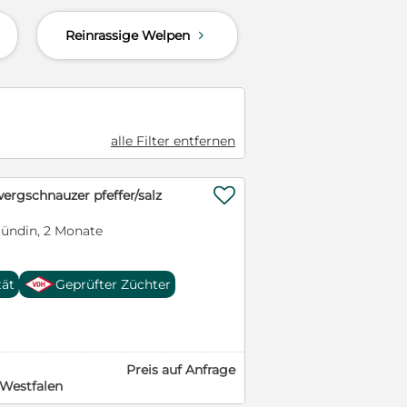
Reinrassige Welpen
d
alle Filter entfernen

rgschnauzer pfeffer/salz
ündin, 2 Monate
tät
Geprüfter Züchter
Preis auf Anfrage
-Westfalen