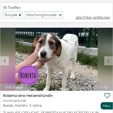
19 Treffer
Tornjak
Mischlingshunde
H
f
alle Filter entfernen
c
d
mit Video
1
/
10

Roberta eine Herzenshündin
Mischlingshunde
Barak, Hündin, 3 Jahre
Neu
ZUHAUSE GESUCHT ROBERTAAUF PFLEGESTELLE IN