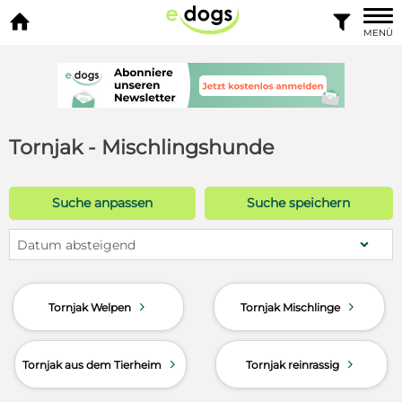


MENÜ
Tornjak - Mischlingshunde
Suche anpassen
Suche speichern
Datum absteigend
d
d
Tornjak Welpen
Tornjak Mischlinge
d
d
Tornjak aus dem Tierheim
Tornjak reinrassig