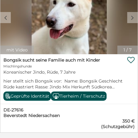
c
d
mit Video
1
/
7

Bongsik sucht seine Familie auch mit Kinder
Mischlingshunde
Koreanischer Jindo, Rüde, 7 Jahre
hier stellt sich Bongsik vor: Name: Bongsik Geschlecht
Rüde kastriert Rasse: Jindo Mix Herkunft Südkorea
Alter: ca. 2019 geb. Schulterhöhe :46cm Gewicht: ca
Geprüfte Identität
Tierheim / Tierschutz
20kg Vor drei Jahren kam Bongsik zitternd, traurig und
so unsicher in dieser Welt im Tierheim an. Aber sanfte
DE-27616
Hände und freundliche Stimmen lehrten ihn, dass das
Beverstedt Niedersachsen
Leben immer noch warm sein kann. Aber er hat die
350 €
Hoffnung nicht aufgegeben, sein Glück zu finden. Mit
(Schutzgebühr)
anderen Hunden versteht er sich wunderbar. Er betet
Menschen manchmal ein bisschen zu sehr an, man