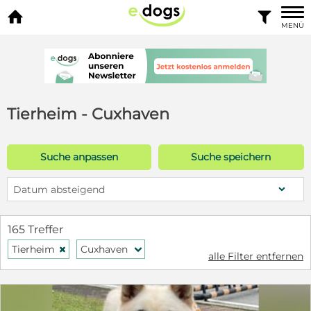


MENÜ
Tierheim - Cuxhaven
Suche anpassen
Suche speichern
Datum absteigend
165 Treffer
Tierheim
Cuxhaven
H
f
alle Filter entfernen