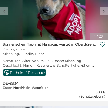
c
d
1
/
20

Sonnenschein Tapi mit Handicap wartet in Oberdürenbach
Mischlingshunde
Mischling, Hündin, 1 Jahr
Name: Tapi Alter: von 04.2025 Rasse: Mischling
Geschlecht: Hündin Kastriert: ja Schulterhöhe: 43 cm
(Stand März.2026) Gewicht: 9 kg (Stand März.2026)
Tierheim / Tierschutz
Tapi – kleines Wunder auf vier Pfötchen sucht großes
Herz Seit Oktober 25 lebt unsere besondere
DE-45134
Handicaphündin Tapi auf einer liebevollen Pflegestelle
Essen Nordrhein-Westfalen
in Oberdürenbach/ Rheinland_-Pfalz. Nun ist sie endlich
500 €
bereit, ihr eigenes Zuhause zu finden. Die kleine Hündin
(Schutzgebühr)
wurde im August 2025 hilflos gefunden. Nach ersten
Untersuchungen war klar, dass sie am sogenannten
Frosch-Syndrom leidet – einer neurologischen