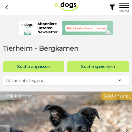
c

MENÜ
Tierheim - Bergkamen
Suche anpassen
Suche speichern
Datum absteigend
Blickfänger
Gold-Inserat
c
d