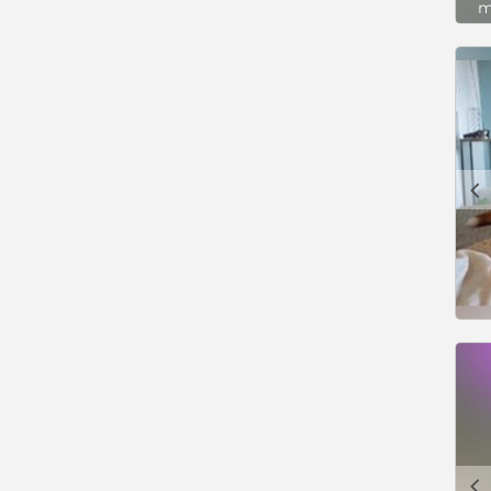
m
c
c