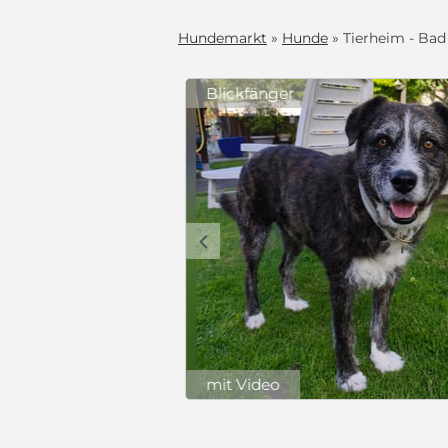
Hundemarkt
»
Hunde
» Tierheim - Bad
Blickfänger
lle
ß ~ wiegt
er Schäferhund
heinland-
lien geeignet,
etas
c
deren Hunden,
 zusammen mit
ft (mind.
nachlässigung
 Hof sich
e Hunde. In
ht, geimpft,
450 €
g gestartet.
(Schutzgebühr)
 Tierheim
mit Video
in Zuhause.
e Art, sie
 Menschen. So