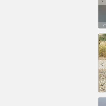
c
m
c