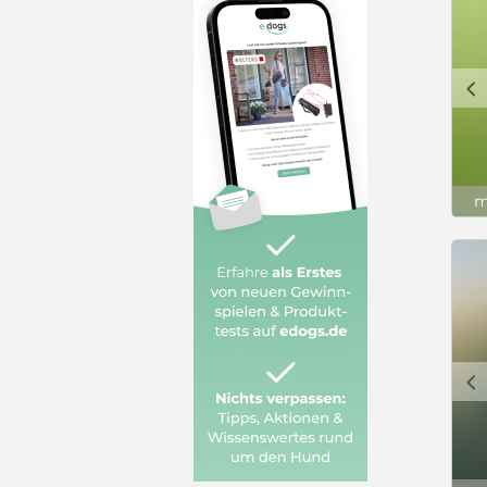
c
m
c