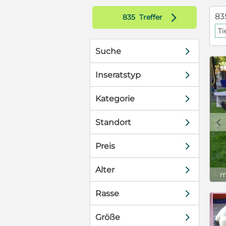
in Portugal
d
83
835
Treffer
lisieren. Vor
Ti
d war bereit
 mit ihrer
d
Suche
enüber
ist das konnte
d
die Malinois-
Inseratstyp
lle umziehen.
rde mit Ihrer
d
Kategorie
sie sich zu
t. Aber
c
d
Standort
ngekommen und
ntiert sie sich
d
Preis
kommt auch
 Sie ist in
d
nd Liebhaber
Alter
m
 toll an der
 entspannt an
d
Rasse
 Situation
sie stehen
d
Größe
ührung des