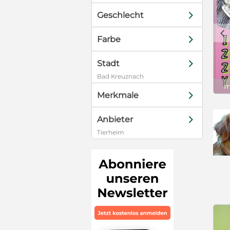
und / oder
d
Geschlecht
 bitte melden
c
d
Farbe
lefonnummer)
da Milu
: Dogs of
d
Stadt
t in Portugal
Bad Kreuznach
eit Auskunft
m
otenen
d
Merkmale
zwischen den
maler
d
Anbieter
.
Tierheim