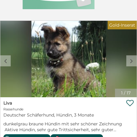
Gold-Inserat
c
d
1
/
17

Liva
Rassehunde
Deutscher Schäferhund, Hündin, 3 Monate
dunkelgrau braune Hündin mit sehr schöner Zeichnung
Aktive Hündin, sehr gute Trittsicherheit, sehr guter
Spieler, freundlich und aufgeschlossen.