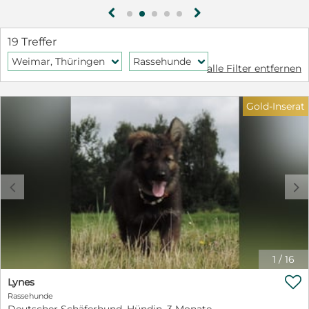
g
h
19 Treffer
Weimar, Thüringen
Rassehunde
f
f
alle Filter entfernen
Gold-Inserat
c
d
1
/
16

Lynes
Rassehunde