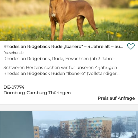

Rhodesian Ridgeback Rüde „Ibanero“ – 4 Jahre alt – ausstellungsbewährt – sucht ein liebevolles Zuhau
Rassehunde
Rhodesian Ridgeback, Rüde, Erwachsen (ab 3 Jahre)
Schweren Herzens suchen wir für unseren 4-jährigen
Rhodesian Ridgeback Rüden "Ibanero" (vollständiger
Name: Red Pryde Sheldon the Winner) ein neues,
passendes Zuhause. Ein Grund für die Abgabe ist, dass
DE-07774
bereits ein weiterer Ridgeback-Rüde in unserem
Dornburg-Camburg Thüringen
Haushalt lebt und es dadurch dauerhaft zu
Preis auf Anfrage
Unverträglichkeiten kommt. Ibanero ist ein
aufgeschlossener, bewegungsfreudiger und im
korrekten Maß stehender Vertreter seiner Rasse.
Charakterlich zeigt er sich menschenbezogen, loyal und
ohne Scheu gegenüber seinen Bezugspersonen und
Fremden. Mit der richtigen Führung ist er ein
zuverlässiger Begleiter im Alltag und ein