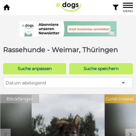


MENÜ
Rassehunde - Weimar, Thüringen
Suche anpassen
Suche speichern
Datum absteigend
Blickfänger
Gold-Inserat
c
d