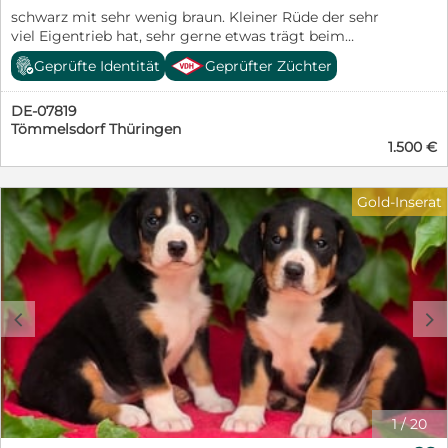
schwarz mit sehr wenig braun. Kleiner Rüde der sehr
viel Eigentrieb hat, sehr gerne etwas trägt beim
Spaziergang und zu seinen Geschwistern recht viel
Geprüfte Identität
Geprüfter Züchter
dominanz zeigt. Sehr gutes Spielverhalten und absolute
Trittsicherheit, unbefangen, freundlich und offen.
DE-07819
Tömmelsdorf Thüringen
1.500 €
Gold-Inserat
c
d
1
/
20