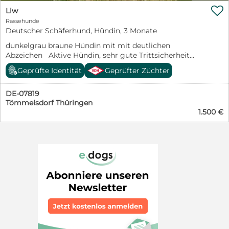

Liw
Rassehunde
Deutscher Schäferhund, Hündin, 3 Monate
dunkelgrau braune Hündin mit mit deutlichen
Abzeichen Aktive Hündin, sehr gute Trittsicherheit
unbefangen und ein sehr guter Spieler, freundlich und
Geprüfte Identität
Geprüfter Züchter
aufgeschlossen
DE-07819
Tömmelsdorf Thüringen
1.500 €