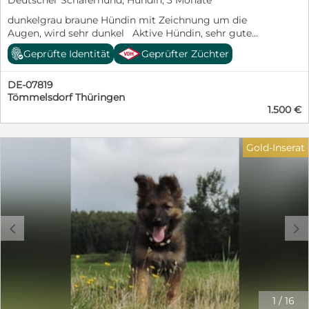
Deutscher Schäferhund, Hündin, 3 Monate
dunkelgrau braune Hündin mit Zeichnung um die
Augen, wird sehr dunkel Aktive Hündin, sehr gute
Trittsicherheit unbefangen und ein sehr guter Spieler,
Geprüfte Identität
Geprüfter Züchter
freundlich und aufgeschlossen. Etwas kleiner und zarter
als die anderen beiden.
DE-07819
Tömmelsdorf Thüringen
1.500 €
Gold-Inserat
c
d
1
/
16