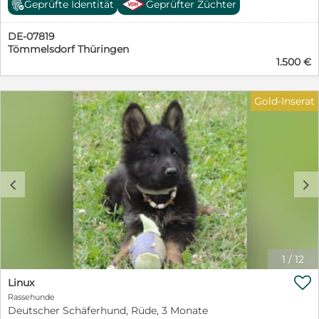
Geprüfte Identität
Geprüfter Züchter
DE-07819
Tömmelsdorf Thüringen
1.500 €
Gold-Inserat
c
d
1
/
12

Linux
Rassehunde
Deutscher Schäferhund, Rüde, 3 Monate