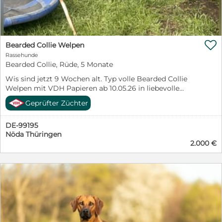

Bearded Collie Welpen
Rassehunde
Bearded Collie, Rüde, 5 Monate
Wis sind jetzt 9 Wochen alt. Typ volle Bearded Collie
Welpen mit VDH Papieren ab 10.05.26 in liebevolle
Hände abzugeben. 1 Rüden braun/weiß (Charly) sucht
Geprüfter Züchter
noch einen lieben Dosenöffner. Wir sind Hobbyzüchter
im CfBrH LG Thüringen, VDH und FCI. Unsere Bearded
DE-99195
Collie‘s sind Familienhunde und wir haben keine
Nöda Thüringen
Zwingerhaltung. Über einen Besuch auf unserer HP
2.000 €
würden wir uns freuen.