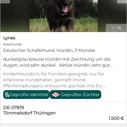
1
/
16
Lynes
Rassehunde
Deutscher Schäferhund, Hündin, 3 Monate
dunkelgrau braune Hündin mit Zeichnung um die
Augen, wird sehr dunkel Aktive Hündin, sehr gute
Trittsicherheit unbefangen und ein sehr guter
Kinderfreundlich, für Familien geeignet, nur für
Spieler, freundlich und aufgeschlossen. Etwas
erfahrene Hundehalter, geimpft (mind.
kleiner und zarter als die anderen beiden.
Pflichtimpfungen), entwurmt, gechipt, mit EU-
Heimtierausweis
Geprüfte Identität
Geprüfter Züchter
DE-07819
Tömmelsdorf Thüringen
1.500 €