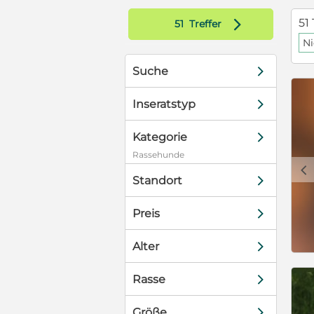
d
51 
51
Treffer
N
d
Suche
d
Inseratstyp
d
Kategorie
Rassehunde
c
d
Standort
d
Preis
d
Alter
d
Rasse
d
Größe