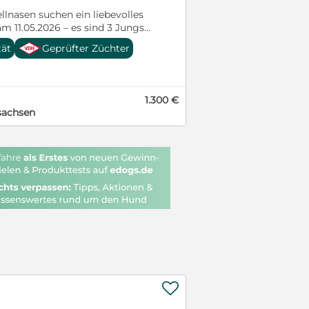
lebenslangen Support für
llnasen suchen ein liebevolles
ns auf euch!
 11.05.2026 – es sind 3 Jungs.
 den Kontakt zu
tät
Geprüfter Züchter
eben sehr ländlich und haben
aufbereich im Freien. Beim
 mit Ahnentafel ✔ gechipt ✔
s ausgestattet Die Welpen
1.300 €
esucht, kennengelernt und
sachsen
. Auch Mama und Papa leben bei
nnen selbstverständlich mit
den. Bei ernsthaftem Interesse
r eine Nachricht 017687304745

.