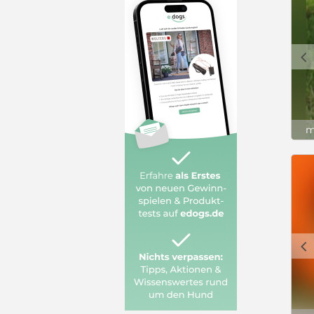
c
m
c