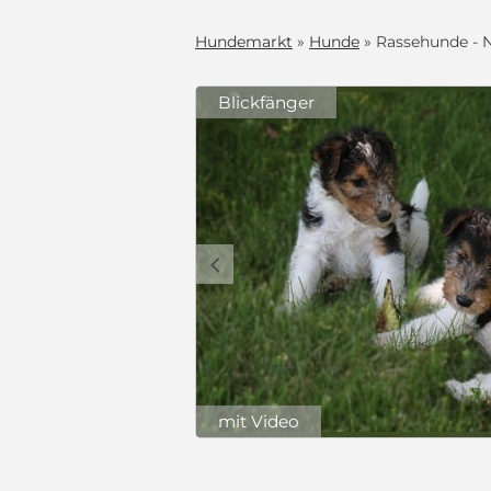
Hundemarkt
»
Hunde
» Rassehunde - N
Blickfänger
s Zuhause
nen bereits
ich und haben
lien geeignet,
zug sind sie:
c
deren Hunden,
is
hipt, mit EU-
t,
ma und Papa
ich mit
 freuen wir
1.300 €
mit Video