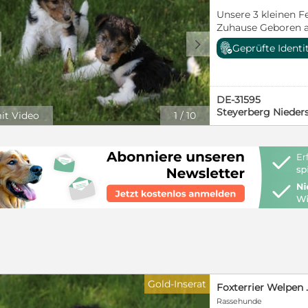
nicht mit dem Auszug, wir bieten 
Unsere 3 kleinen Fe
unsere Welpeneltern. Wir freuen u
Zuhause Geboren am
Sie kennen bereits
d
Geprüfte Identi
(Enkel-)Kindern, l
einen großen Ausl
Auszug sind sie: ✔
mit EU-Impfauswei
DE-31595
dürfen ab sofort b
Steyerberg Nieder
it Video
1
/
10
reserviert werden
uns vor Ort und kö
kennengelernt wer
freuen wir uns übe
Gold-Inserat
Foxterrier Welpen 
Rassehunde