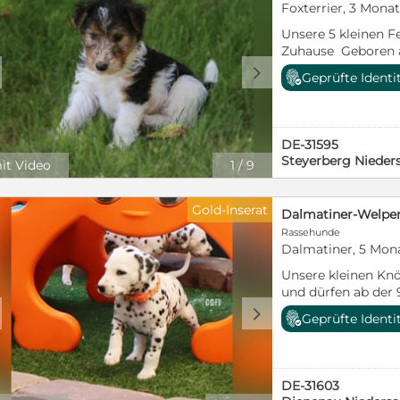
Foxterrier, 3 Mona
Unsere 5 kleinen Fe
Zuhause Geboren am
Mädchen und 4 Jung
d
Geprüfte Identi
Rocco Sie kennen 
(Enkel-)Kindern, l
einen großen Ausl
Auszug sind sie: ✔
DE-31595
mit EU-Impfauswei
Steyerberg Nieder
it Video
1
/
9
dürfen ab sofort b
reserviert werden
uns vor Ort und kö
Gold-Inserat
kennengelernt wer
Rassehunde
Dalmatiner, 5 Mon
Unsere kleinen Knö
und dürfen ab der 
ihre neuen Familie
d
Geprüfte Identi
sie liebevoll im F
bestens geprägt und
optimal auf ein e
ihren zukünftigen
DE-31603
weiß-schwarze sow