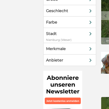
d
Geschlecht
c
d
Farbe
d
Stadt
Nienburg (Weser)
m
d
Merkmale
d
Anbieter