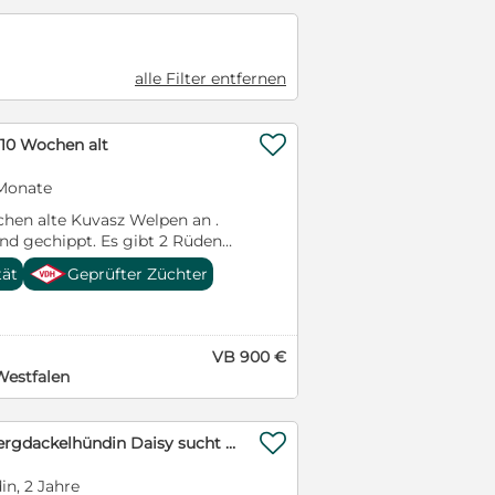
alle Filter entfernen

 10 Wochen alt
 Monate
ochen alte Kuvasz Welpen an .
nd gechippt. Es gibt 2 Rüden
tät
Geprüfter Züchter
VB 900 €
Westfalen

Amerikanische Zwergdackelhündin Daisy sucht 5-Sterne-Zuhause
n, 2 Jahre