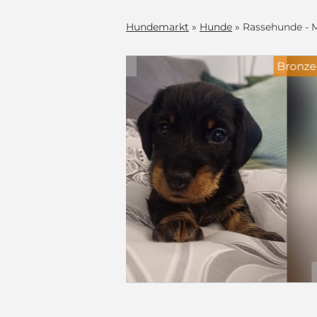
Hundemarkt
»
Hunde
» Rassehunde - M
Blickfänger
 Welpen
Tanten und
hipt, mit EU-
bgabe mit 10
c
 Teckelklub
altet.
2.300 €