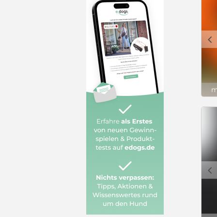
c
m
c