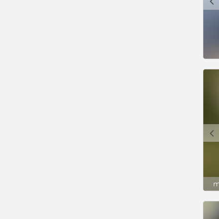
c
c
m