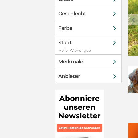
d
Geschlecht
c
d
Farbe
d
Stadt
Melle, Wiehengeb
d
Merkmale
d
Anbieter