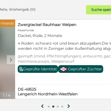
elle, Wiehengeb (51)
Suche spei
Silber-Inserat
Kuvasz Welpen ca. 10 Wochen alt
Rassehunde
Kuvasz, Hündin, 4 Monate
Ich biete ca. 10 Wochen alte Kuvas
geimpft und gechippt. Es gibt 2 
Kinderfreundlich, für Familien ge
d
geeignet, geimpft (mind. Pflichti
gechipt, Welpenwurf
Geprüfte Identität
Geprüft
DE-49536
Lienen Nordrhein-Westfalen
1
/
2
g
h