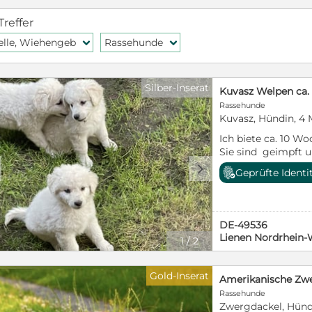
Treffer
elle, Wiehengeb
Rassehunde
f
f
Silber-Inserat
Kuvasz Welpen ca.
Rassehunde
Kuvasz, Hündin, 4
Ich biete ca. 10 W
Sie sind geimpft u
und 5 Hündinnen.
d
Geprüfte Identi
DE-49536
Lienen Nordrhein-
1
/
2
Gold-Inserat
Rassehunde
Zwergdackel, Hündi