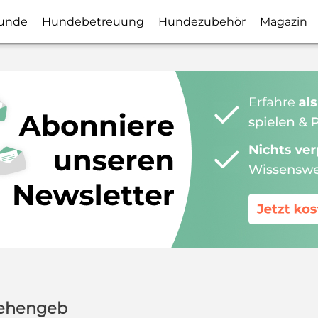
unde
Hundebetreuung
Hundezubehör
Magazin
iehengeb