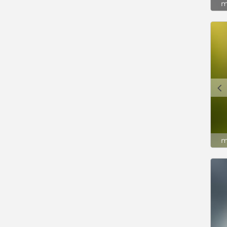
m
c
m