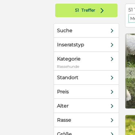
d
51 
51
Treffer
M
d
Suche
d
Inseratstyp
d
Kategorie
Rassehunde
c
d
Standort
d
Preis
d
Alter
d
Rasse
d
Größe