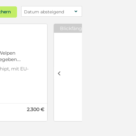
chern
Datum absteigend
Blickfänger
z Welpen an . Sie sind
Rüden und 5 Hündinnen.
eignet, für Hundeanfänger
c
mpfungen), entwurmt,
er Züchter
VB 900 €
mit Video