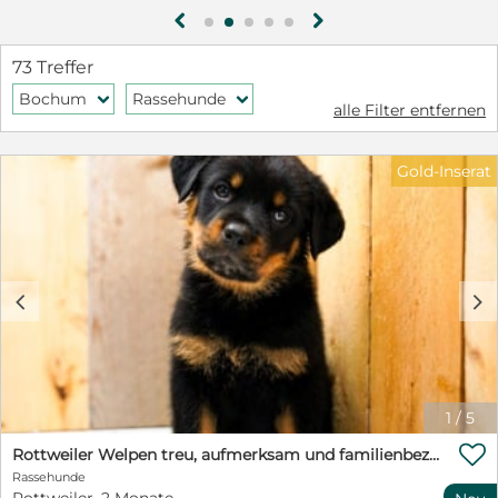
g
h
73 Treffer
Bochum
Rassehunde
f
f
alle Filter entfernen
Gold-Inserat
c
d
1
/
5

Rottweiler Welpen treu, aufmerksam und familienbezogen
Rassehunde