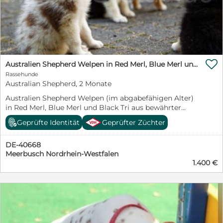

Australien Shepherd Welpen in Red Merl, Blue Merl und Black Tri abzugeben!
Rassehunde
Australian Shepherd, 2 Monate
Australien Shepherd Welpen (im abgabefähigen Alter)
in Red Merl, Blue Merl und Black Tri aus bewährter
Zucht (35 Jahre Zuchterfahrung) abzugeben. Eine
Geprüfte Identität
Geprüfter Züchter
Urlaubsbetreuung ist möglich. Die Welpen sind
selbstverständlich bis zur Abgabe mehrfach entwurmt,
DE-40668
gechipt, geimpft und haben einen EU Impfausweis. Die
Meerbusch Nordrhein-Westfalen
Mutter kann vor Ort besichtigt werden. Die Welpen
1.400 €
werden mit Futter für die ersten Tage abgegeben. Wir
bevorzugen den persönlichen Kontakt per Telefon (+49
(0) 1522 955 0 221) und beantworten deshalb keine E-
Mails oder Textnachrichten. Standort: 40668 Preis:
1400,-- EUR