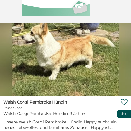

Welsh Corgi Pembroke Hündin
Rassehunde
Welsh Corgi Pembroke, Hündin, 3 Jahre
Neu
Unsere Welsh Corgi Pembroke Hündin Happy sucht ein
neues liebevolles, und familiäres Zuhause. Happy ist