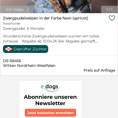
mit Video
1
/
1

Zwergpudelwelpen in der Farbe fawn (apricot)
Rassehunde
Zwergpudel, 6 Monate
Wunderschöne Zwergpudelwelpen suchen ein tolles
zuhause. Abgabe ab 10.04.26 Bei Abgabe geimpft,
gechipt, mehrfach entwurmt. - VDH Papiere. Die Eltern
Geprüfter Züchter
sind auf Erbkrankheiten untersucht. Bei Interesse
rufen Sie mich gerne an : 02302/ 73522
DE-58456
Witten Nordrhein-Westfalen
Preis auf Anfrage