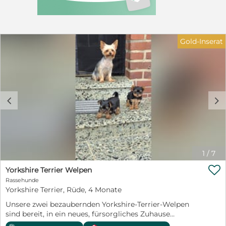
vollständig geimpft, regelmäßig tierärztlich untersucht,
gesund und auf rassetypische Erbkrankheiten getestet.
Unsere Kleinen werden mehrfach entwurmt,
altersgerecht geimpft, gechippt und tierärztlich
untersucht. Sie bekommen selbstverständlich einen
Gold-Inserat
EU-Heimtierausweis mit in ihr neues Zuhause. Wir
wünschen uns Menschen, die nicht einfach nur einen
kleinen hübschen Hund suchen, sondern einen echten
Freund und ein neues Familienmitglied Schreiben Sie
mir gerne über WhatsApp. Dort sende ich Ihnen
aktuelle Fotos und Videos, erzähle Ihnen mehr über
c
d
jeden einzelnen Welpen und beantworte gerne Ihre
Fragen. WhatsApp: 015216729078
1
/
7

Yorkshire Terrier Welpen
Rassehunde
Yorkshire Terrier, Rüde, 4 Monate
Unsere zwei bezaubernden Yorkshire-Terrier-Welpen
sind bereit, in ein neues, fürsorgliches Zuhause
umzuziehen. Die Kleinen sind verspielt, neugierig,