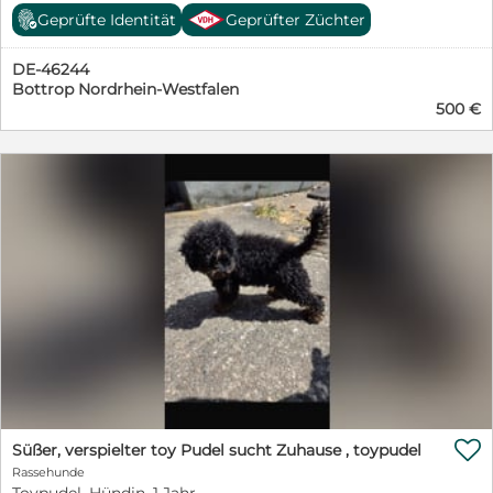
eine zutrauliche und liebevolle Hündin. Sie ist am 21.
Geprüfte Identität
Geprüfter Züchter
März 2023 geboren, also 3 Jahre alt.
DE-46244
Bottrop Nordrhein-Westfalen
500 €

Süßer, verspielter toy Pudel sucht Zuhause , toypudel
Rassehunde