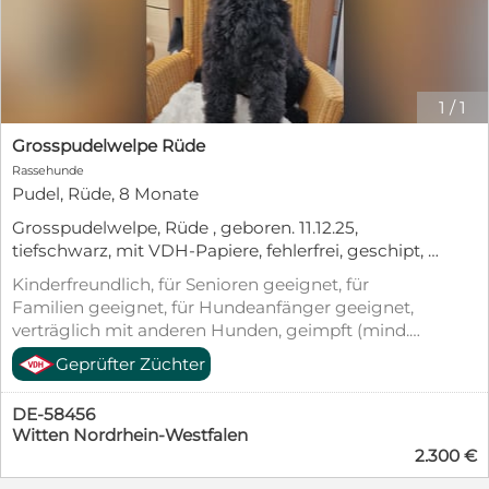
1
/
1
Grosspudelwelpe Rüde
Rassehunde
Pudel, Rüde, 8 Monate
Grosspudelwelpe, Rüde , geboren. 11.12.25,
tiefschwarz, mit VDH-Papiere, fehlerfrei, geschipt, 2
mal geimpft, sucht noch sein Zuhause auf
Kinderfreundlich, für Senioren geeignet, für
Lebenszeit. Till ist sehr verschmust, gut sozialisiert
Familien geeignet, für Hundeanfänger geeignet,
und mit anderen Hunden gut verträglich. Die Eltern
verträglich mit anderen Hunden, geimpft (mind.
sind auf Erbkrankheiten untersucht. Bei Interesse
Pflichtimpfungen), entwurmt, gechipt, mit EU-
Geprüfter Züchter
rufen Sie mich gerne an. Telefon 02302 / 73522
Heimtierausweis, Welpenwurf, Allergikerfreundlich,
Stubenrein
DE-58456
Witten Nordrhein-Westfalen
2.300 €