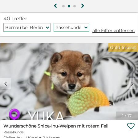
www.honeyflowers-miniature-american-
g
h
shepherd.de from-the-honeyflowers@mail.de
40 Treffer
Bernau bei Berlin
Rassehunde
f
f
alle Filter entfernen
Gold-Inserat
c
d
1
/
17

Wunderschöne Shiba-Inu-Welpen mit rotem Fell
Rassehunde