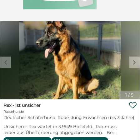
c
d
1
/
5

Rex - ist unsicher
Rassehunde
Deutscher Schäferhund, Rüde, Jung Erwachsen (bis 3 Jahre)
Unsicherer Rex wartet in 33649 Bielefeld. Rex muss
leider aus Überforderung abgegeben werden. Bei
seinen Bezugspersonen genießt Rex Nähe, ist