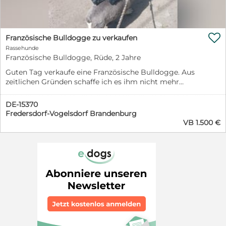
informieren Sie sich über die Voraussetzungen, die man
erfüllen muss, um einen Hund aus unserem Verein zu
adoptieren. Informationen hierzu finden Sie auf unserer
Homepage in der Rubrik Vermittlungsablauf.

Französische Bulldogge zu verkaufen
Rassehunde
Französische Bulldogge, Rüde, 2 Jahre
Guten Tag verkaufe eine Französische Bulldogge. Aus
zeitlichen Gründen schaffe ich es ihm nicht mehr
gerecht zu werden. Bei Fragen einfach schreiben
Bilder folgen
DE-15370
Fredersdorf-Vogelsdorf Brandenburg
VB 1.500 €