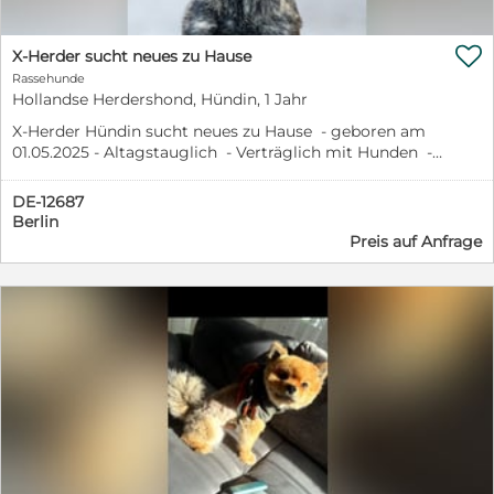

X-Herder sucht neues zu Hause
Rassehunde
Hollandse Herdershond, Hündin, 1 Jahr
X-Herder Hündin sucht neues zu Hause - geboren am
01.05.2025 - Altagstauglich - Verträglich mit Hunden -
Impulskontrolle muss noch geübt werden (besonders
Bälle) - Unterordnung vorgearbeitet - Guter Beutetrieb
DE-12687
- Mittelmäßig futtermotiviert - Kann mit Kindern bei
Berlin
guter Anleitung - Kommt gut zur Ruhe - Kann 5-6std
Preis auf Anfrage
alleine bleiben - Box kennt sie, aber bekommt Panik
wenn sie damit alleine ist - Kann Sportlich geführt
sowie als Familienhund gehalten werden