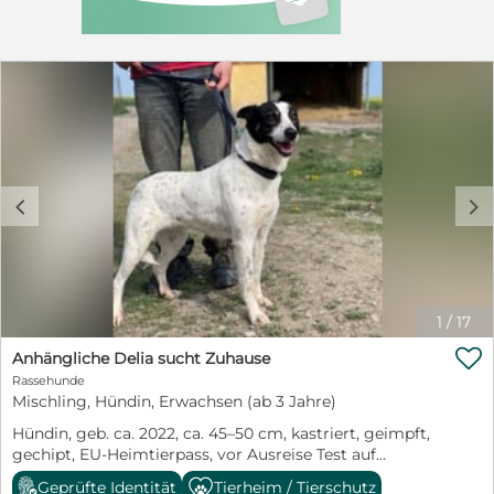
c
d
1
/
17

Anhängliche Delia sucht Zuhause
Rassehunde
Mischling, Hündin, Erwachsen (ab 3 Jahre)
Hündin, geb. ca. 2022, ca. 45–50 cm, kastriert, geimpft,
gechipt, EU-Heimtierpass, vor Ausreise Test auf
Babesiose, Borreliose, Ehrlichiose, Anaplasmose,
Geprüfte Identität
Tierheim / Tierschutz