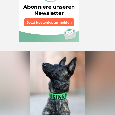
Hund wird zum allerersten Mal in deutschsprachigen
Ländern gezeigt – wir haben große Hoffnung, dass er
gesehen wird. Gefunden wurde sie damals ganz allein
in einem Dorf. Über ihre Vergangenheit weiß man
nichts, jedoch vermuten wir, dass sie ursprünglich als
Welpe von einem Jäger angeschafft wurde. Doch
aufgrund ihres Wesens können wir uns kaum
vorstellen, dass sie jemals für die Jagd geeignet war
bzw. eingesetzt wurde. Roberta zeigt sich als eine
ausgesprochen gutmütige, brave, ausgeglichene und
sanfte Hündin. In ihrem Zwinger lebt sie mit mehreren
erwachsenen Hunden verschiedener Geschlechter
zusammen und begegnet allen harmonisch und
freundlich. Konflikten geht sie konsequent aus dem
Weg und scheint stets darum bemüht zu sein, Frieden
zu bewahren. Ein Katzentest ist in diesem Tierheim
leider nicht möglich. Man merkt ihr jedoch an, dass das
Leben hinter Gittern sie traurig macht. Der Alltag im
Zwinger scheint sie zu belasten. Oft wirkt sie
nachdenklich und still, als würde sie auf etwas warten,
das nie kommt. Sobald jedoch ein Mitarbeiter ihren
Zwinger betritt, verändert sich ihr Ausdruck sofort.
Dann geht ihr ganzes Herz auf und sie zeigt deutlich,
wie sehr sie sich nach menschlicher Nähe,