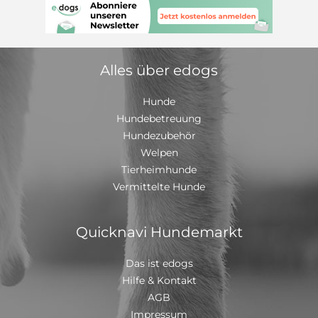
abzugeben hat oder einen Wurf plant, freuen wir uns
über Nachrichten . Lg Shadeen & Benjamin
Alles über edogs
Hunde
Hundebetreuung
Hundezubehör
Welpen
Tierheimhunde
Vermittelte Hunde
Quicknavi Hundemarkt
Das ist edogs
Hilfe & Kontakt
AGB
Impressum