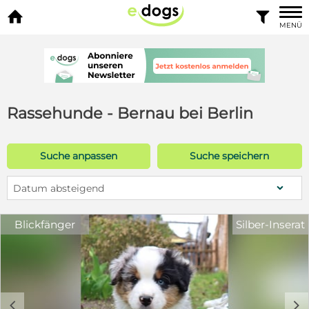


MENÜ
Rassehunde - Bernau bei Berlin
Suche anpassen
Suche speichern
Datum absteigend
Blickfänger
Silber-Inserat
c
d