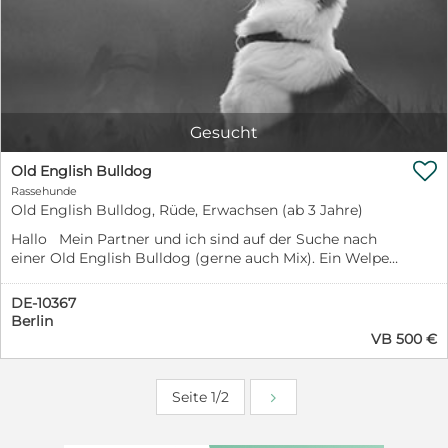
Gesucht

Old English Bulldog
Rassehunde
Old English Bulldog, Rüde, Erwachsen (ab 3 Jahre)
Hallo Mein Partner und ich sind auf der Suche nach
einer Old English Bulldog (gerne auch Mix). Ein Welpe
oder Junghund wäre ideal für uns Wir wohnen in
Berlin in einer großzügigen Wohnung mit großer
DE-10367
Dachterrasse und Klimaanlage ( Ruhige Lage Nähe
Berlin
Park). Auch ohne Haus und Garten hat der Hund bei uns
VB 500 €
viel Platz, Aufmerksamkeit und Bewegung im Alltag.
Außerdem habe ich die Möglichkeit, den Hund mit ins
Büro zu nehmen, sodass er so-gut wie nie alleine wäre
Seite 1/2
Wichtig ist uns vor allem ein liebevolles Zuhause auf
Lebenszeit ❤️ Falls jemand einen passenden Hund