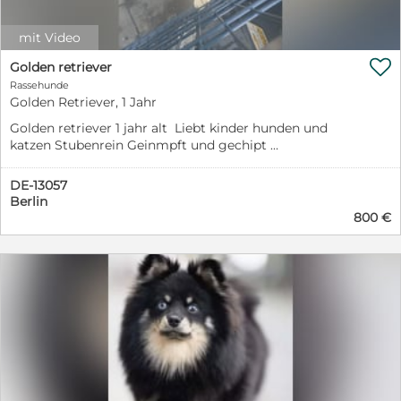
mit Video

Golden retriever
Rassehunde
Golden Retriever, 1 Jahr
Golden retriever 1 jahr alt Liebt kinder hunden und
katzen Stubenrein Geinmpft und gechipt
Wurmtableten regelmasig Keine gesundeitliche
probleme
DE-13057
Berlin
800 €