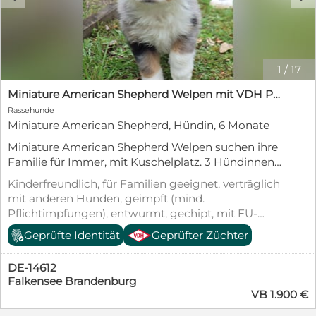
1
/
17
Miniature American Shepherd Welpen mit VDH Papiere
Rassehunde
Miniature American Shepherd, Hündin, 6 Monate
Miniature American Shepherd Welpen suchen ihre
Familie für Immer, mit Kuschelplatz. 3 Hündinnen
in Farbe red und black c/w und 2 Rüden in blue
Kinderfreundlich, für Familien geeignet, verträglich
merle und schwarz c/w dürfen von Interessenten
mit anderen Hunden, geimpft (mind.
besucht werden. Die Welpen wachsen mit der
Pflichtimpfungen), entwurmt, gechipt, mit EU-
Mama liebevoll in Haus u Garten auf und lernen
Heimtierausweis, Welpenwurf
Geprüfte Identität
Geprüfter Züchter
viele Altagsgeräusche und Menschen in
verschiedenen Alter kennen. Die Welpen sind bei
Abgabe mehrfach entwurmt, sind geschippt, nach
DE-14612
Alter geimpft mit EU Pass, haben
Falkensee Brandenburg
VB 1.900 €
Augenuntersuchung. Bekommen Starterpakete
mit Infos und Futter für die nächsten Tage.