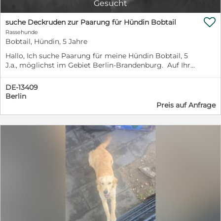
Gesucht
nichts und niemand -Frauchen und Kind gehen mit Maji
spazieren, sehr entspannt ,hin und wieder werden

suche Deckruden zur Paarung für Hündin Bobtail
interessierte Hinde angebellt -Oma geht mit Maji mit
Rassehunde
Leine spazieren, Maji zerrt wie verrückt an der Leine,
Bobtail, Hündin, 5 Jahre
jeder und alles wird angebellt Geübte Hundekenner
haben mit ihr eine sehr entspannte Bulli Dame, wo sie
Hallo, Ich suche Paarung für meine Hündin Bobtail, 5
auch als 2.Hund gehalten werden kann
J.a., möglichst im Gebiet Berlin-Brandenburg. Auf Ihre
Rückmeldung freue ich mich. MfG Anna Kober
DE-13409
Berlin
Preis auf Anfrage