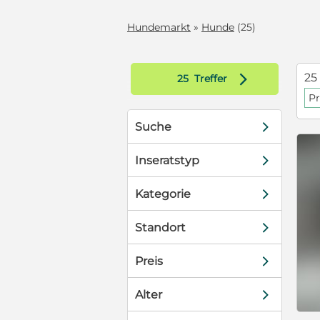
Hundemarkt
»
Hunde
(25)
d
25
25
Treffer
Pr
d
Suche
d
Inseratstyp
d
Kategorie
d
Standort
d
Preis
d
Alter