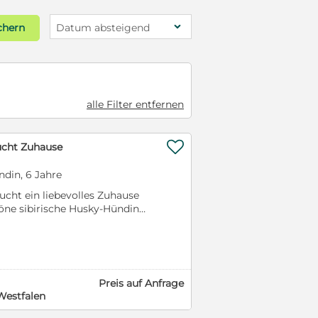
chern
Datum absteigend
alle Filter entfernen

ucht Zuhause
ndin, 6 Jahre
sucht ein liebevolles Zuhause
ne sibirische Husky-Hündin
tes und liebevolles Zuhause.
 ein Bauernhof oder ein
m Garten, in dem sie
hat. Sie würde sich außerdem
 freuen und sollte zu Menschen
Preis auf Anfrage
mit der Rasse auskennen und
Westfalen
ky braucht. Sie ist geimpft,
sund. Für einen Husky ist sie