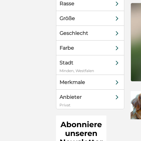
d
Rasse
d
Größe
d
Geschlecht
d
Farbe
d
Stadt
Minden, Westfalen
d
Merkmale
d
Anbieter
Privat