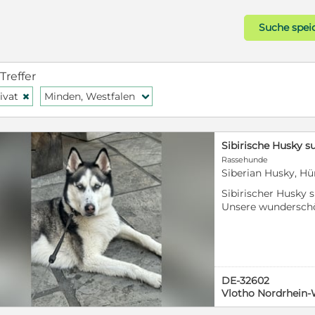
Suche spei
 Treffer
ivat
Minden, Westfalen
H
f
Sibirische Husky s
Rassehunde
Siberian Husky, Hü
Sibirischer Husky 
Unsere wunderschö
sucht ein dauerhaf
Am schönsten wäre
Zuhause mit große
ausreichend Platz 
über andere Hunde
DE-32602
kommen, die sich 
Vlotho Nordrhein-
wissen, was ein Hus
gechipt und kernge