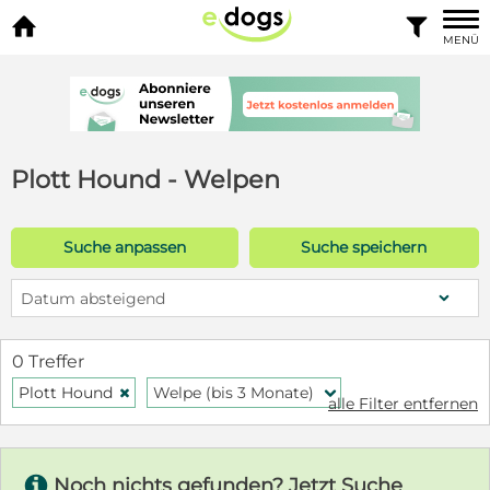


MENÜ
Plott Hound - Welpen
Suche anpassen
Suche speichern
Datum absteigend
0 Treffer
Plott Hound
Welpe (bis 3 Monate)
H
f
alle Filter entfernen
s
Noch nichts gefunden? Jetzt Suche