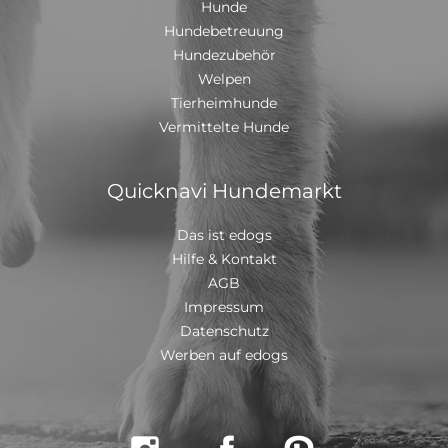
Hunde
Hundebetreuung
Hundezubehör
Welpen
Tierheimhunde
Vermittelte Hunde
Quicknavi Hundemarkt
Das ist edogs
Hilfe & Kontakt
AGB
Impressum
Datenschutz
Werben auf edogs