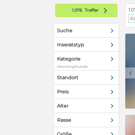
ür ihn auch
d
1.0
1.076
Treffer
könnte eine
G
und nicht so
 Jahre alt,
d
Suche
d
Inseratstyp
d
Kategorie
Mischlingshunde
c
d
Standort
d
Preis
d
Alter
d
Rasse
d
Größe