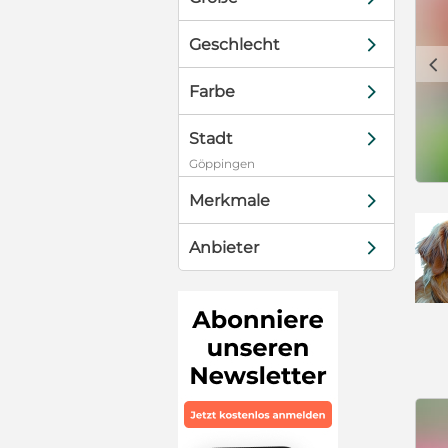
d
Geschlecht
c
d
Farbe
d
Stadt
Göppingen
d
Merkmale
d
Anbieter