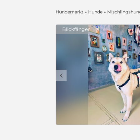
Hundemarkt
»
Hunde
» Mischlingshund
Blickfänger
h dadurch die
piel, dass
Er verträgt
lien geeignet,
bis jetzt nicht
c
undehalter,
hren steckte
ert, geimpft
ndstierheim.
 EU-
nell einen
ht zurück
 Hund
490 €
auf eine sehr
mit Video
nd, hält er
on stubenrein,
 klever ist.