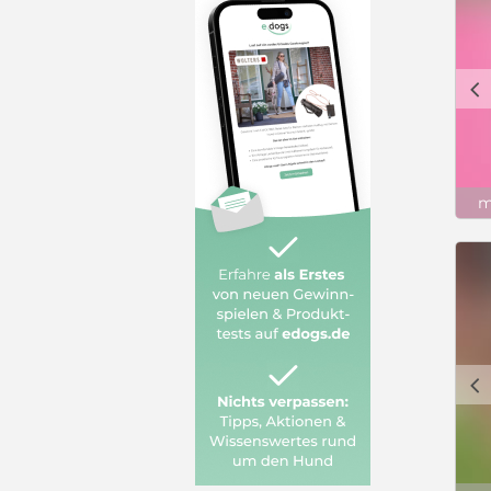
c
m
c