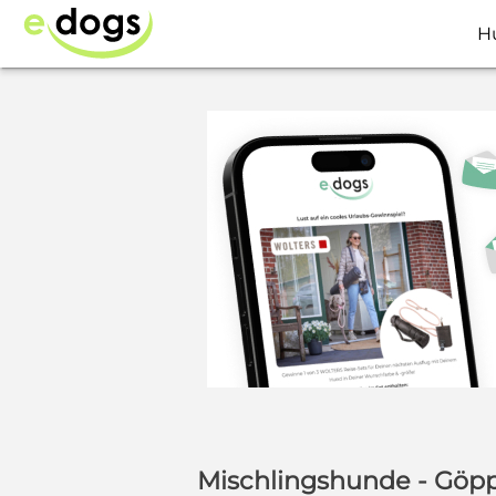
H
Mischlingshunde - Göp