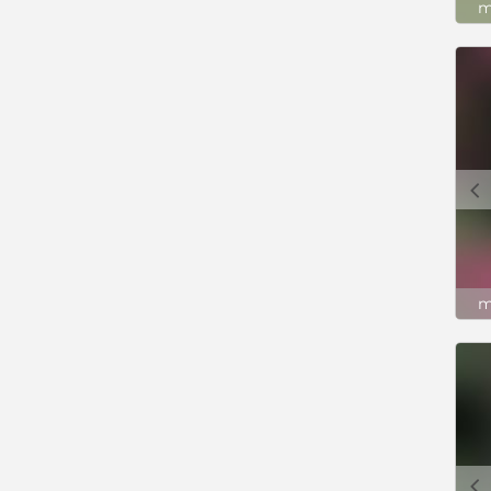
m
c
m
c