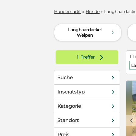
Hundemarkt
»
Hunde
» Langhaardackel
Langhaardackel
d
Welpen
d
1 T
1
Treffer
La
d
Suche
d
Inseratstyp
d
Kategorie
c
d
Standort
d
Preis