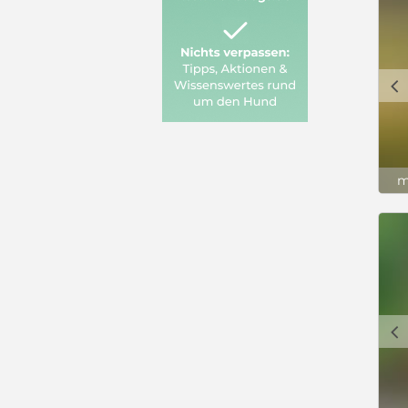
c
m
c