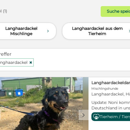
 (1)
Suche spei
Langhaardackel
Langhaardackel aus dem
d
Mischlinge
Tierheim
reffer
nghaardackel
H
Mischlingshunde
Langhaardackel, Hü
Update: Noni kom
Deutschland in uns
Linsburg. Bitte ruf
d
Tierheim / Tie
https://youtube.c
feature=share Die 