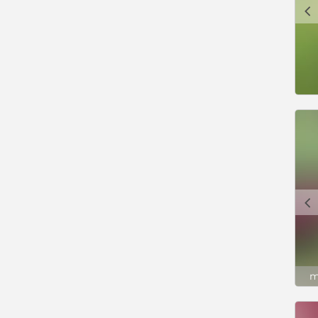
c
c
m