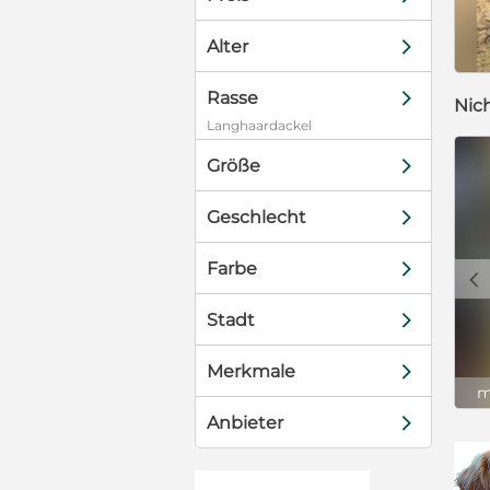
d
Alter
d
Rasse
Nic
Langhaardackel
d
Größe
d
Geschlecht
d
Farbe
c
d
Stadt
d
Merkmale
m
d
Anbieter