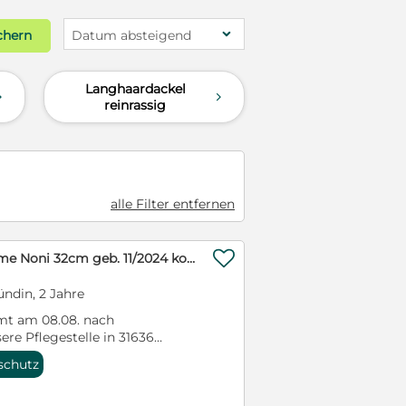
chern
Datum absteigend
Langhaardackel
d
d
reinrassig
alle Filter entfernen

Langhaardackeldame Noni 32cm geb. 11/2024 kommt am 01.08. in unsere Pflegestelle
ndin, 2 Jahre
mt am 08.08. nach
ere Pflegestelle in 31636
en Sie schon an. Noni im Video:
rschutz
om/shorts/l0DJqjDFVFU?
zierliche hübsche Dackel-Mix-