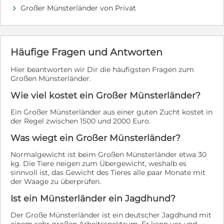
Der anhängliche Zeb sucht Menschen, bei denen er im
Großer Münsterländer von Privat
d
Mittelpunkt stehen darf. Er liebt Aufmerksamkeit und
Zuwendung genauso wie ausgiebige Spaziergänge in
der Natur. Er ist ein freundlicher, intelligenter und
eigenständig denkender Hund. Er wünscht sich
Häufige Fragen und Antworten
Bewegung und Beschäftigung. Je nach Situation kann
er allerdings auch schreckhaft oder pessimistisch
Hier beantworten wir Dir die häufigsten Fragen zum
reagieren. Zu Hause ist er meist fröhlich und entspannt,
Großen Münsterländer.
aber auch moderat wachsam. Er bellt, wenn er etwas
Ungewöhnliches bemerkt. Unterwegs bellt er nicht,
Wie viel kostet ein Großer Münsterländer?
sondern geht auf Distanz, wenn ihm etwas unheimlich
ist. Über vertraute Menschen freut er sich, fremden
Ein Großer Münsterländer aus einer guten Zucht kostet in
Menschen möchte er großräumig ausweichen. Wir
der Regel zwischen 1500 und 2000 Euro.
suchen für Zeb Menschen, die täglich einiges mit ihrem
Was wiegt ein Großer Münsterländer?
Hund unternehmen und vielleicht ein gemeinsames
Hobby pflegen möchten. Gut denkbar wäre z.B. eine
Normalgewicht ist beim Großen Münsterländer etwa 30
hundeerfahrene Einzelperson, die gerne viel Zeit in ein
kg. Die Tiere neigen zum Übergewicht, weshalb es
aufbauendes Training investieren möchte. Er braucht
sinnvoll ist, das Gewicht des Tieres alle paar Monate mit
eine stets freundliche, einfühlsame und sichere
der Waage zu überprüfen.
Führung. Eine positiv arbeitende Hundeschule, die auf
die Interessen von Jagdhunden und auf individuelle
Ist ein Münsterländer ein Jagdhund?
Bedürfnisse eingeht und ein ruhiges, ländlich
Der Große Münsterländer ist ein deutscher Jagdhund mit
gelegenes Zuhause wären ideal. Begegnungen mit