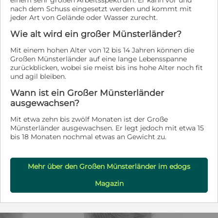
einem sehr großen Arbeitsspektrum. Er kann vor und
fremden Menschen sollten sich in möglichst engen
nach dem Schuss eingesetzt werden und kommt mit
Grenzen halten. Wenn Sie Spaß daran haben, einem
jeder Art von Gelände oder Wasser zurecht.
Hund die Welt zu zeigen, seine Entwicklung positiv zu
fördern und zu begleiten und Beschäftigungen
Wie alt wird ein großer Münsterländer?
anzubieten, dann melden sich gerne bei uns. Zeb kann
nach Vereinbarung in seiner Pflegestelle kennengelernt
Mit einem hohen Alter von 12 bis 14 Jahren können die
werden. Für das Kennenlernen sollten Zeit und etwas
Großen Münsterländer auf eine lange Lebensspanne
Geduld eingeplant werden. Wir vermitteln
zurückblicken, wobei sie meist bis ins hohe Alter noch fit
bundesweit. Ihr Ansprechpartner für diese
und agil bleiben.
Vermittlung: respekTiere e.V. Hundeteam E-Mail:
Wann ist ein Großer Münsterländer
hundevermittlung@respektiere.com
ausgewachsen?
Mit etwa zehn bis zwölf Monaten ist der Große
Münsterländer ausgewachsen. Er legt jedoch mit etwa 15
bis 18 Monaten nochmal etwas an Gewicht zu.
Mehr über den Großen Münsterländer im edogs
Magazin