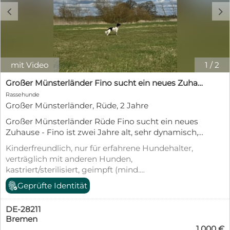
c
d
mit Video
1
/
2
Großer Münsterländer Fino sucht ein neues Zuhause!
Rassehunde
Großer Münsterländer, Rüde, 2 Jahre
Großer Münsterländer Rüde Fino sucht ein neues
Zuhause - Fino ist zwei Jahre alt, sehr dynamisch,
fröhlich und freundlich. Fino wurde auf einem
Kinderfreundlich, nur für erfahrene Hundehalter,
landwirtschaftlichen Betrieb geboren und kam als
verträglich mit anderen Hunden,
Welpe im Alter von 8 Wochen zu uns nach Bremen.
kastriert/sterilisiert, geimpft (mind.
In diesem liebevollen Zuhause machte er seine
Pflichtimpfungen), entwurmt, gechipt, mit EU-
Geprüfte Identität
ersten positiven sozialen Erfahrungen - lernte das
Heimtierausweis, Stubenrein
Zusammenleben mit Menschen und anderen
Hunden kennen, sowie Erziehungsgrundlagen für
DE-28211
das spätere Leben. Mittlerweile ist Fino ein
Bremen
1.000 €
typischer Jungrüde an der Schwelle zum