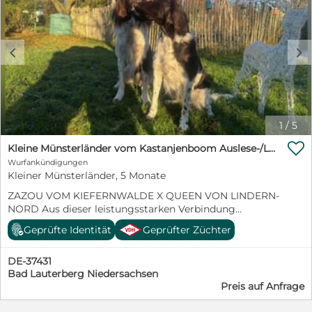
c
d
1
/
5

Kleine Münsterländer vom Kastanjenboom Auslese-/Leistungszucht
Wurfankündigungen
Kleiner Münsterländer, 5 Monate
ZAZOU VOM KIEFERNWALDE X QUEEN VON LINDERN-
NORD Aus dieser leistungsstarken Verbindung
erwarten wir wesensfeste, arbeitsfreudige und
Geprüfte Identität
Geprüfter Züchter
führerbezogene Kleine Münsterländer mit klarer
jagdlicher Ausrichtung. ZAZOU VOM KIEFERNWALDE
DE-37431
steht für Passion, Naseneinsatz und ausgeprägten
Bad Lauterberg Niedersachsen
Finderwillen. Er überzeugt durch ruhiges, sicheres
Preis auf Anfrage
Vorstehen, gute Führigkeit und eine klare Bindung an
seinen Menschen. QUEEN VON LINDERN-NORD bringt