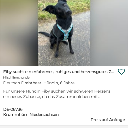

Fiby sucht ein erfahrenes, ruhiges und herzensgutes Zuhause
Mischlingshunde
Deutsch Drahthaar, Hündin, 6 Jahre
Für unsere Hündin Fiby suchen wir schweren Herzens
ein neues Zuhause, da das Zusammenleben mit
unserem Nachwuchs leider nicht funktioniert. Uns ist
wichtig, offen und ehrlich zu beschreiben, was Fiby
DE-26736
braucht, damit sie langfristig bei den richtigen
Krummhörn Niedersachsen
Menschen ankommen kann. Fiby wurde am 04.04.2020
Preis auf Anfrage
geboren und ist 6 Jahre alt. Sie wiegt etwa 21 kg, hat