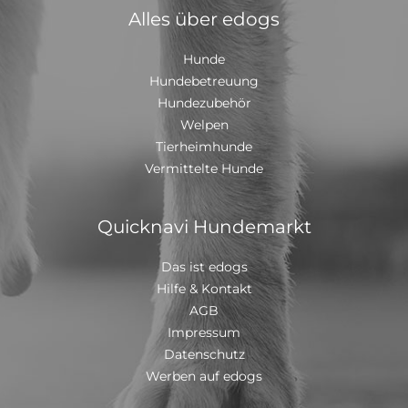
Alles über edogs
Hunde
Hundebetreuung
Hundezubehör
Welpen
Tierheimhunde
Vermittelte Hunde
Quicknavi Hundemarkt
Das ist edogs
Hilfe & Kontakt
AGB
Impressum
Datenschutz
Werben auf edogs