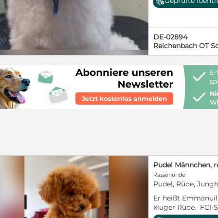
Geprüfte Identi
wachsen im Haus u
und Oma, auf. Ich 
habe einen Chip un
Tollwut). Auch bin ich mehrfach entwurmt. Falls
DE-02894
Sie mich abholen,
Reichenbach OT So
schicke Welpenfris
Züchterin können 
erreichen. Wau, W
Pudel Männchen, ro
Rassehunde
Pudel, Rüde, Jungh
Er heißt Emmanuil. 
kluger Rüde. FCI
Hund in jedem eur