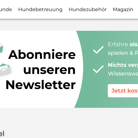
unde
Hundebetreuung
Hundezubehör
Magazin
el