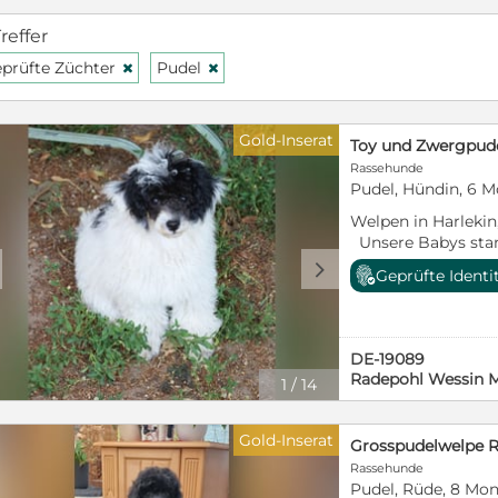
reffer
prüfte Züchter
Pudel
H
H
Gold-Inserat
Rassehunde
Pudel, Hündin, 6 
Welpen in Harlekin
Unsere Babys sta
den gleichen Papa.
d
Geprüfte Identi
genetisch untersu
Die Preise ab 1500
Anzahlung die bei 
Abgabe werden sie
DE-19089
Abenteuer Leben vo
Radepohl Wessin
1
/
14
Frisieren ( Pudel
sie regelmässig fris
Futtermöglichkei
Gold-Inserat
Grosspudelwelpe 
(Trockenfutter,Fle
Rassehunde
Auch haben sie un
Pudel, Rüde, 8 Mo
kennengelernt , als