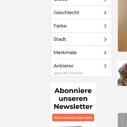
d
Geschlecht
d
Farbe
d
Stadt
d
Merkmale
d
Anbieter
geprüfte Züchter