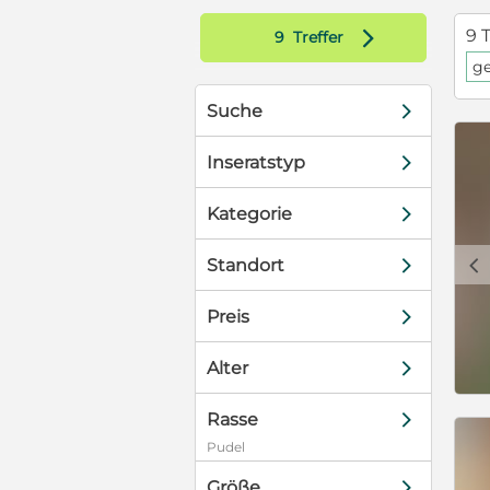
 Besucher
d
9 T
9
Treffer
atürlich sind
ge
mehrfach
tarterpaket
d
Suche
ine. Wir geben
nten . Bitte
d
 eines unserer
Inseratstyp
t. Keine
ecklenburg
d
Kategorie
nchosa s
c
d
Standort
d
Preis
d
Alter
d
Rasse
Pudel
d
Größe