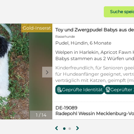
Suche spei
Gold-Inserat
Grosspudelwelpe Rüde
Rassehunde
Pudel, Rüde, 8 Monate
Grosspudelwelpe, Rüde , geboren. 11
VDH-Papiere, fehlerfrei, geschipt,
sein Zuhause auf Lebenszeit. Till ist sehr verschmust, gut
Kinderfreundlich, für Senioren geei
sozialisiert und mit anderen Hunden gut v
für Hundeanfänger geeignet, vert
sind auf Erbkrankheiten untersucht
geimpft (mind. Pflichtimpfungen),
mich gerne an. Telefon 02302 / 73
Heimtierausweis, Welpenwurf, Alle
Geprüfter Züchter
DE-58456
Witten Nordrhein-Westfalen
1
/
1
g
h