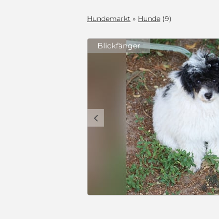
Hundemarkt
»
Hunde
(9)
Blickfänger
ter Zucht
ls Unsere
ichen Papa.
nd haben eine
lien geeignet,
 nur mit
deren Hunden,
Abgabe werden
fungen),
vorbereitet
penwurf,
 und darum
an alle
isch Dose
1.500 €
tes Rudel
schweinchen
ars Katze wird
en sie dann.
er Zucht sind