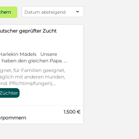
chern
Datum absteigend
.12.25, tiefschwarz, mit
 2 mal geimpft, sucht noch
gnet, für Familien geeignet,
erträglich. Die Eltern
räglich mit anderen Hunden,
. Bei Interesse rufen Sie
 entwurmt, gechipt, mit EU-
522
rgikerfreundlich, Stubenrein
2.300 €