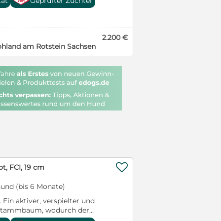
tät
Geprüfter Züchter
nd großem Garten, mit Tante
bin jetzt 12 Wochen alt und
d die komplette Impfung (inkl.
2.200 €
 bekomme ich auch noch eine
hland am Rotstein Sachsen
ur und ein Startset. Meine
Sie unter 0172/4659085
au

t, FCI, 19 cm
und (bis 6 Monate)
Ein aktiver, verspielter und
-Stammbaum, wodurch der
opäischen Land und in den USA