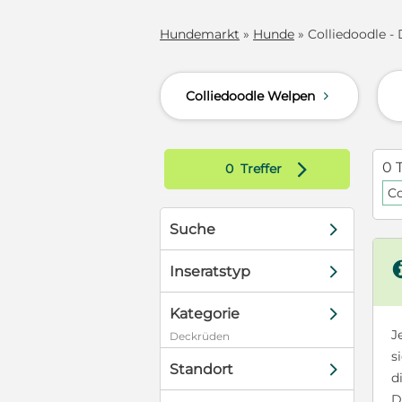
Hundemarkt
»
Hunde
» Colliedoodle -
Colliedoodle Welpen
d
d
0 
0
Treffer
Co
d
Suche
d
Inseratstyp
d
Kategorie
J
Deckrüden
s
d
Standort
d
D