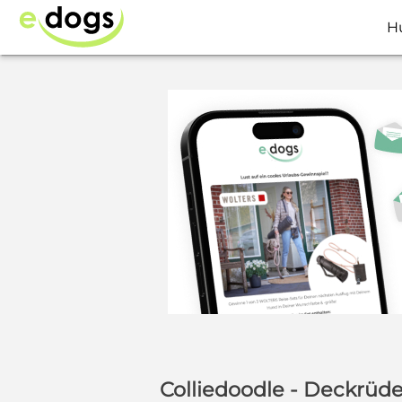
H
Colliedoodle - Deckrüd