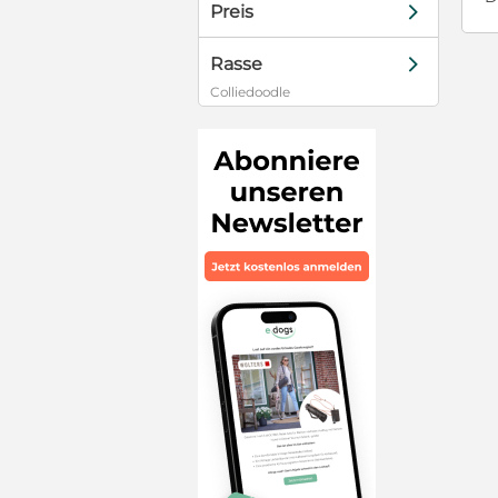
d
Preis
d
Rasse
Colliedoodle