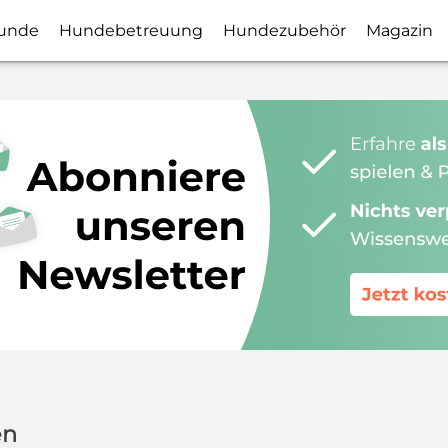
unde
Hundebetreuung
Hundezubehör
Magazin
en