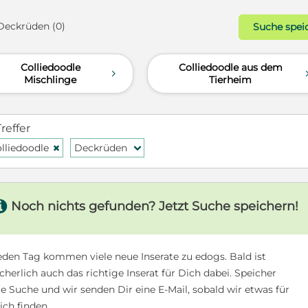
 Deckrüden (0)
Suche spei
Colliedoodle
Colliedoodle aus dem
d
Mischlinge
Tierheim
Treffer
lliedoodle
Deckrüden
H
f
s
Noch nichts gefunden? Jetzt Suche speichern!
eden Tag kommen viele neue Inserate zu edogs. Bald ist
icherlich auch das richtige Inserat für Dich dabei. Speicher
ie Suche und wir senden Dir eine E-Mail, sobald wir etwas für
ich finden.