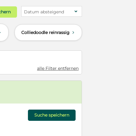
chern
Datum absteigend
Colliedoodle reinrassig
d
d
alle Filter entfernen
Suche speichern