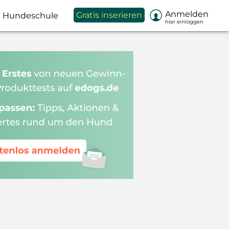

Anmelden
Gratis inserieren
Hundeschule
hier einloggen