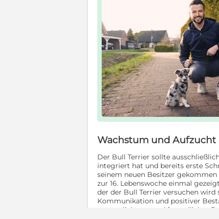
Wachstum und Aufzucht d
Der Bull Terrier sollte ausschließl
integriert hat und bereits erste S
seinem neuen Besitzer gekommen is
zur 16. Lebenswoche einmal gezeigt
der der Bull Terrier versuchen wird 
Kommunikation und positiver Bestä
ausgeglichener und freundlicher Be
Tieren, wie Mäusen und Ratten, wenn