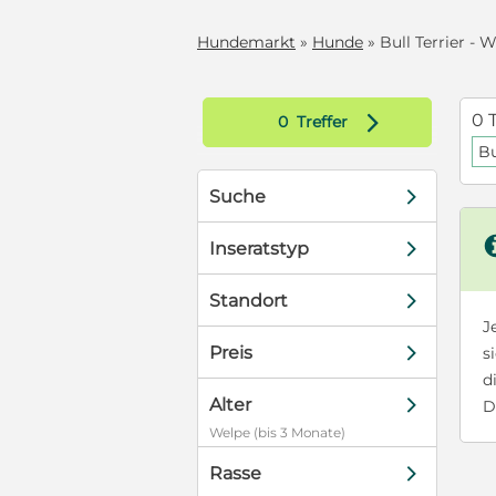
Hundemarkt
»
Hunde
» Bull Terrier - 
d
0 
0
Treffer
Bu
d
Suche
d
Inseratstyp
d
Standort
J
d
Preis
s
d
d
Alter
D
Welpe (bis 3 Monate)
d
Rasse