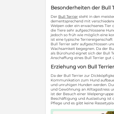
Besonderheiten der Bull 
Der
Bull Terrier
steht in den meiste
dementsprechend mit verschiedenen
Welpen oder ein erwachsenes Tier da
die Tiere sehr aufgeschlossene Hu
jedoch so früh wie möglich eine kon
ist eine typische Terriereigenscha
Bull Terrier sehr aufgeschlossen u
Wachsamkeit begegnen. Da der Bull T
als Bürohund eignet sich der Bull T
Anschaffung eines Bull Terrier gut 
Erziehung von Bull Terri
Da der Bull Terrier zur Dickköpfigke
Kommunikation zum Hund aufbauen, 
und unruhigen Hunden werden. Durch 
und Gewöhnung an Alltagsstress un
ist der Besuch einer Welpengruppe 
Beschäftigung und Auslastung ist de
Pflege und es gibt keine Rassetypi