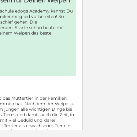
t sein für Deinen Welpen
eschule edogs Academy kannst Du
milienmitglied vorbereiten! So
schief gehen. Die
erden. Starte schon heute mit
einem Welpen das beste
d das Muttertier in der Familien
ernommen hat. Nachdem der Welpe zu
 jungen alle wichtigen Dinge bis
Tieres und damit auch die Zeit, in
 mit viel Geduld und klarer
Terrier als erwachsenes Tier ein
 besonders gegenüber kleineren
teressiert ist, sollte ebenfalls ein