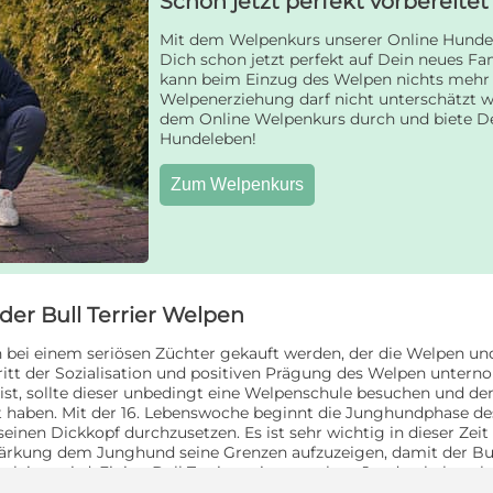
Schon jetzt perfekt vorbereite
Mit dem Welpenkurs unserer Online Hund
Dich schon jetzt perfekt auf Dein neues Fa
kann beim Einzug des Welpen nichts mehr 
Welpenerziehung darf nicht unterschätzt w
dem Online Welpenkurs durch und biete D
Hundeleben!
Zum Welpenkurs
er Bull Terrier Welpen
ich bei einem seriösen Züchter gekauft werden, der die Welpen un
chritt der Sozialisation und positiven Prägung des Welpen unt
t, sollte dieser unbedingt eine Welpenschule besuchen und dem
 haben. Mit der 16. Lebenswoche beginnt die Junghundphase des 
seinen Dickkopf durchzusetzen. Es ist sehr wichtig in dieser Zeit
rkung dem Junghund seine Grenzen aufzuzeigen, damit der Bull 
gleiter wird. Einige Bull Terrier neigen auch zu Jagdverhalten,
 der junge Hund bereits früh zeigt, dass er an Bewegungsreizen in