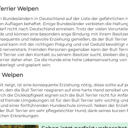
Terrier Welpen
n Bundesländern in Deutschland auf der Liste der gefährlichen 
 Auflagen behaftet. Einige Bundesländer verbieten die Haltung
rf nicht nach Deutschland einreisen. Trotz der vielen Vorurteil
nde und können eine besonders enge Bindung mit ihrem Besitzer
sequente und liebevolle Erziehung genießen, da der Bull Terrier 
ft und kann mit der richtigen Prägung und viel Geduld bewältigt
nd nervenstark. Fremden Personen gegenüber kann der Bull Terr
errier viel den Kontakt zu seinem Besitzer sucht, bleiben die g
errier daher eher. Da die Hunde eine hohe Lebenserwartung von 10
überlegt und geplant sein.
er Welpen
it neigt, ist eine konsequente Erziehung nötig, diese sollte auf 
den die Bull Terrier reagieren auf eine harte Hand sensibel u
die Dickköpfigkeit eignen sich die Bull Terrier nicht für Anfän
d fremde Umgebungen ist für den Bull Terrier sehr wichtig und
und einer fortführenden Hundeschule sinnvoll. Neben der Erzie
r Bull Terrier ein sehr pflegeleichter Hund, dank seines kurzen 
schen Erkrankungen.