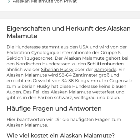
The healts booklet, - Pefrect socialization ( the perfect
Alaskan Malamute von Privat
d
socjalize puppy with children and adults), - Vaccinations
package & dewormings, - Microchip with QR code to
The International Animal Safe database, - Tick and flea
medicament applied, - The EU passport, - The Health
Eigenschaften und Herkunft des Alaskan
certificate issued by the Vet, - The Layette (collar, leash,
Malamute
bowl, food). The optional service included: - The
International FCI pedigree, - The Export certificate -
Die Hunderasse stammt aus den USA und wird von der
ownership document, - Delivery at your home address
Fédération Cynologique Internationale der Gruppe 5,
in Switzerland and Germany (by Kennel Employee).
Sektion 1 zugeordnet. Der Alaskan Malamute gehört bei
Our parents have: Eyes Clear / HDA the best, Laboklin
den Nordischen Hunderassen zu den
Schlittenhunden
;
GmbH DNA Profile. Weitere Informationen Wir sind
ähnlich wie der
Siberian Husky
oder der
Samojede
. Ein
eine internationale FCI-Zucht für Siberian Husky-Hunde
Alaskan Malamute wird 58-64 Zentimeter groß und
mit über 30 Jahren Erfahrung. Rassenkompatibilität
erreicht ein Gewicht von 34-38 Kilogramm. Im Gegensatz
durch DNA-Test bestätigt. Mit Liebe Grüße Dr. Ing.
zum Siberian Husky hat diese Hunderasse keine blauen
Michael Ptak
Augen. Das Fell des Alaskan Malamute wetterfest und
gibt es in den Farben schwarz, wolfsgrau und braun.
Häufige Fragen und Antworten
Hier beantworten wir Dir die häufigsten Fragen zum
Alaskan Malamute.
Wie viel kostet ein Alaskan Malamute?