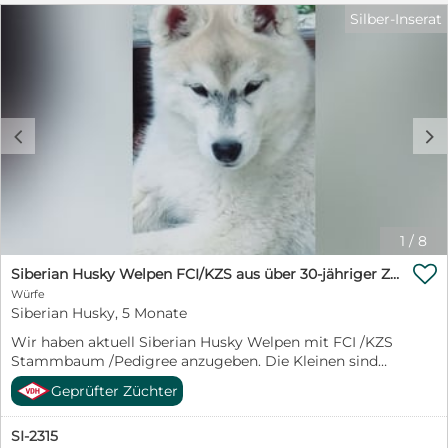
Silber-Inserat
c
d
1
/
8

Siberian Husky Welpen FCI/KZS aus über 30-jähriger Zucht
Würfe
Siberian Husky, 5 Monate
Wir haben aktuell Siberian Husky Welpen mit FCI /KZS
Stammbaum /Pedigree anzugeben. Die Kleinen sind
gechipt, geimpft, entwurmt und die neuen Besitzer
Geprüfter Züchter
erhalten einen Kaufvertrag und den einen Stammbaum.
Außerdem bieten wir für unsere Welpen und ihre
SI-2315
neuen Besitzer kostenlose Trainingsklassen für