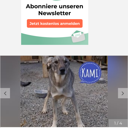
c
d
1
/
4