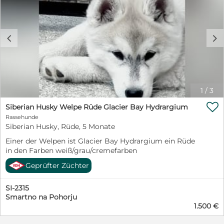
Eingewöhnung in ihr neues Zuhause ist für uns und
unsere Zucht die größte Belohnung. Wir möchten Sie
in jeder Entwicklungsphase Ihres Welpen unterstützen.
Bei Interesse kontaktieren Sie mich bitte über
c
d
WhatsApp (SMS/TEL) unter der Nummer: +49 1516
2603456
1
/
3

Siberian Husky Welpe Rüde Glacier Bay Hydrargium
Rassehunde
Siberian Husky, Rüde, 5 Monate
Einer der Welpen ist Glacier Bay Hydrargium ein Rüde
in den Farben weiß/grau/cremefarben
Geprüfter Züchter
SI-2315
Smartno na Pohorju
1.500 €