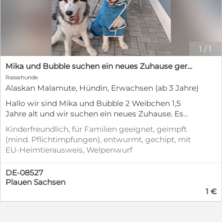
1
/
1
Mika und Bubble suchen ein neues Zuhause germe auch einzeln vermittelbar
Rassehunde
Alaskan Malamute, Hündin, Erwachsen (ab 3 Jahre)
Hallo wir sind Mika und Bubble 2 Weibchen 1,5
Jahre alt und wir suchen ein neues Zuhause. Es
wäre schön wenn wir beide zusammen eine neue
Kinderfreundlich, für Familien geeignet, geimpft
Familie finden aber es ist kein muss. Wir haben
(mind. Pflichtimpfungen), entwurmt, gechipt, mit
beide ein Hüftproblem Hüftdysplasie aber die
EU-Heimtierausweis, Welpenwurf
Kosten für eine Operation werden übernommen
Sie müssen die OP nicht bezahlen. Wir können
DE-08527
nicht zurück zu unserem Halter da wir mit dem
Plauen Sachsen
Rudel nicht mehr klar kommen würden. Es wäre
1 €
schön wenn sich eine nette Familie bei uns meldet