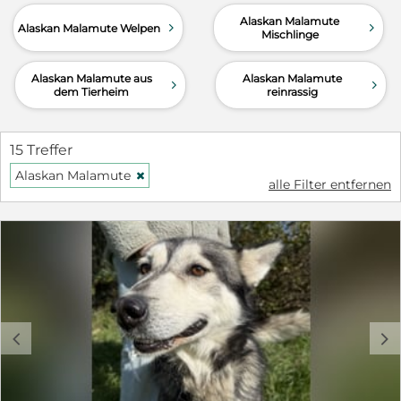
Alaskan Malamute
d
d
Alaskan Malamute Welpen
Mischlinge
Alaskan Malamute aus
Alaskan Malamute
d
d
dem Tierheim
reinrassig
15 Treffer
Alaskan Malamute
H
alle Filter entfernen
c
d