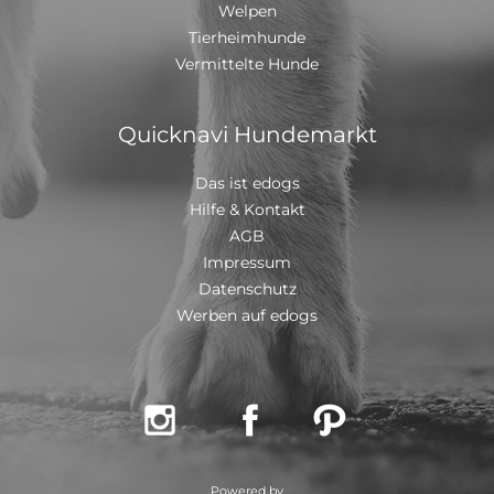
Welpen
Tierheimhunde
Vermittelte Hunde
Quicknavi Hundemarkt
Das ist edogs
Hilfe & Kontakt
AGB
Impressum
Datenschutz
Werben auf edogs



Powered by