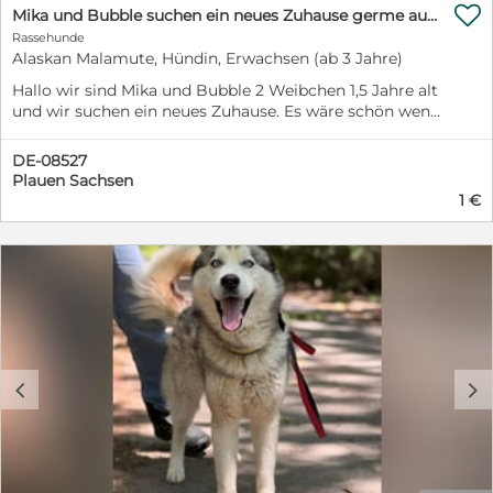

Mika und Bubble suchen ein neues Zuhause germe auch einzeln vermittelbar
Rassehunde
Alaskan Malamute, Hündin, Erwachsen (ab 3 Jahre)
Hallo wir sind Mika und Bubble 2 Weibchen 1,5 Jahre alt
und wir suchen ein neues Zuhause. Es wäre schön wenn
wir beide zusammen eine neue Familie finden aber es
ist kein muss. Wir haben beide ein Hüftproblem
DE-08527
Hüftdysplasie aber die Kosten für eine Operation
Plauen Sachsen
werden übernommen Sie müssen die OP nicht
1 €
bezahlen. Wir können nicht zurück zu unserem Halter
da wir mit dem Rudel nicht mehr klar kommen
würden. Es wäre schön wenn sich eine nette Familie bei
uns meldet
c
d