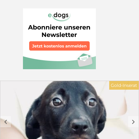
Vito sucht noch ein Zuhause! Die Welpen wurden in
unwegsamem Gelände in Patras geborgen. Auf Bitten
der Stadt haben wir sie aufgenommen und suchen nun
auf diesem Weg ein gutes Zuhause für sie. Kokonis
sind perfekte Familienhunde.
________________________________________ Fakten •
Geboren: ca. 01. 04.2026 • Erwartete Endgröße: 45 cm,
ca.12-16 kg, Vito bleibt kleiner, max. 40cm • Charakter:
fröhlich, verspielt, gesund, lebhaft Maila ist reserviert.
________________________________________ Die
anfallenden Kosten setzen sich wie folgt zusammen:
Transportkosten: 250 € Impfungen, Chip und
Ausstellung des Passes: 165 € Entwurmung,
Giardienbehandlung sowie Parasitenschutz: 75 €
Futterkosten: 50 € Ärztliche Versorgung: 50 € Halsband
Gold-Inserat
und Geschirr: 10€ Gesamtkosten: 600 € Vielen Dank
für Ihr Verständnis, dass diese Ausgaben notwendig
sind, um eine sichere Versorgung, medizinische
Betreuung und eine gute Vorbereitung der Welpen zu
gewährleisten. Wir beraten Sie vor der Adoption und
sind auch danach für Sie da. In der Schutzgebühr
c
d
enthalten: • Chip & EU-Heimtierausweis • Alle
Impfungen nach STIKO (inkl. Zwingerhusten) mit DP
Plus von Novibac Impfung mit Pneumodog