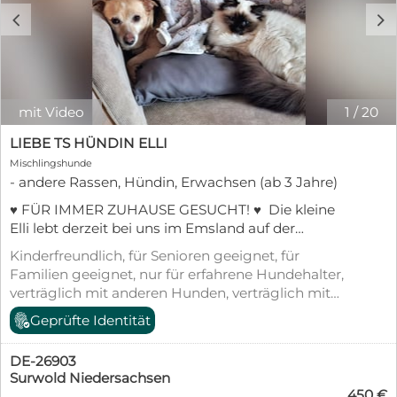
c
d
mit Video
1
/
20
LIEBE TS HÜNDIN ELLI
Mischlingshunde
- andere Rassen, Hündin, Erwachsen (ab 3 Jahre)
♥️ FÜR IMMER ZUHAUSE GESUCHT! ♥️ Die kleine
Elli lebt derzeit bei uns im Emsland auf der
Pflegestelle. Sie kommt aus einer Tötungsstation in
Kinderfreundlich, für Senioren geeignet, für
Rumänien. Elli wird auf ca. 7 Jahre geschätzt, ist
Familien geeignet, nur für erfahrene Hundehalter,
kastriert, geimpft, entwurmt, gechipt und hat einen
verträglich mit anderen Hunden, verträglich mit
EU Pass. Ihre SH beträgt ungefähr 29 cm. Elli hat
Katzen, kastriert/sterilisiert, geimpft (mind.
Geprüfte Identität
die ersten Tage bei jeder Berührung gezittert.
Pflichtimpfungen), entwurmt, gechipt, mit EU-
Völlig überfordert von all den neuen Situationen
Heimtierausweis, aus dem Tierheim, Stubenrein
fror sie ein oder geriet in Panik. Zu mir hat Elli sehr
DE-26903
schnell ein vertrauensvolles Verhältnis aufbauen
Surwold Niedersachsen
450 €
können. Männern gegenüber ist sie vorsichtiger.