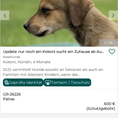
c
d
1
/
15

Update: nur noch ein Kokoni sucht ein Zuhause ab August
Rassehunde
Kokoni, Hündin, 4 Monate
SGD vermittelt Hunde sowohl an Senioren als auch an
Familien mit (kleinen) Kindern, wenn die
Rahmenbedingungen passen. Nicht nur für
Geprüfte Identität
Tierheim / Tierschutz
Seniorinnen und Senioren ist ein verlässliches Backup
Pflicht. Es muss im Vorfeld geklärt sein, wer den Hund
GR-26226
zuverlässig versorgt, falls Unterstützung nötig wird
Patras
oder ein Ausfall entsteht.
600 €
https://www.facebook.com/profile.php?
(Schutzgebühr)
id=61557493355524
https://www.instagram.com/savegreekdoggies/ Nur