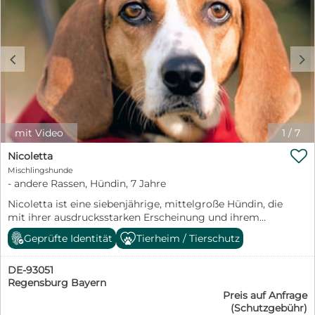
c
d
mit Video
1
/
7

Nicoletta
Mischlingshunde
- andere Rassen, Hündin, 7 Jahre
Nicoletta ist eine siebenjährige, mittelgroße Hündin, die
mit ihrer ausdrucksstarken Erscheinung und ihrem
wachen Blick sofort auffällt. Sie bringt viel
Geprüfte Identität
Tierheim / Tierschutz
Persönlichkeit mit: intelligent, sensibel und
menschenbezogen, gleichzeitig aber auch mit einem
DE-93051
ausgeprägten Jagdtrieb und einer ordentlichen Portion
Regensburg Bayern
Energie. Vermutlich steckt eine Bracke oder ein
Preis auf Anfrage
Foxhound in ihr – ihre feine Nase und ihre Freude an
(Schutzgebühr)
Bewegung sprechen jedenfalls dafür. Im Haus zeigt