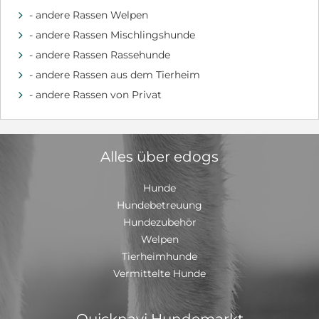
wieder noch - die gängigen Kommandos hat sie drauf -
- andere Rassen Welpen
d
an der Leine läuft sie super und reagierte nicht auffällig
- andere Rassen Mischlingshunde
d
auf andere Hunde, sie ist ruhig und neugierig Wir
freuen uns über Interessenten, gemeinsame
- andere Rassen Rassehunde
d
Gassirunden oder Besichtigungen ☺️ -Schutzgebühr-
- andere Rassen aus dem Tierheim
d
- andere Rassen von Privat
d
Alles über edogs
Hunde
Hundebetreuung
Hundezubehör
Welpen
Tierheimhunde
Vermittelte Hunde