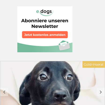
Vito sucht noch ein Zuhause! Die Welpen wurden in
unwegsamem Gelände in Patras geborgen. Auf Bitten
der Stadt haben wir sie aufgenommen und suchen nun
auf diesem Weg ein gutes Zuhause für sie. Kokonis
sind perfekte Familienhunde.
________________________________________ Fakten •
Geboren: ca. 01. 04.2026 • Erwartete Endgröße: 45 cm,
ca.12-16 kg, Vito bleibt kleiner, max. 40cm • Charakter:
fröhlich, verspielt, gesund, lebhaft Maila ist reserviert.
________________________________________ Die
anfallenden Kosten setzen sich wie folgt zusammen:
Transportkosten: 250 € Impfungen, Chip und
Ausstellung des Passes: 165 € Entwurmung,
Giardienbehandlung sowie Parasitenschutz: 75 €
Futterkosten: 50 € Ärztliche Versorgung: 50 € Halsband
Gold-Inserat
und Geschirr: 10€ Gesamtkosten: 600 € Vielen Dank
für Ihr Verständnis, dass diese Ausgaben notwendig
sind, um eine sichere Versorgung, medizinische
Betreuung und eine gute Vorbereitung der Welpen zu
gewährleisten. Wir beraten Sie vor der Adoption und
sind auch danach für Sie da. In der Schutzgebühr
c
d
enthalten: • Chip & EU-Heimtierausweis • Alle
Impfungen nach STIKO (inkl. Zwingerhusten) mit DP
Plus von Novibac Impfung mit Pneumodog