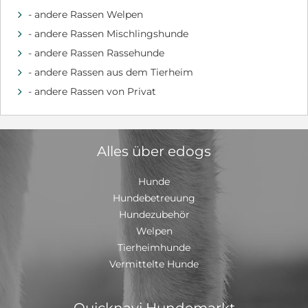
wieder noch - die gängigen Kommandos hat sie drauf -
- andere Rassen Welpen
d
an der Leine läuft sie super und reagierte nicht auffällig
- andere Rassen Mischlingshunde
d
auf andere Hunde, sie ist ruhig und neugierig Wir
freuen uns über Interessenten, gemeinsame
- andere Rassen Rassehunde
d
Gassirunden oder Besichtigungen ☺️ -Schutzgebühr-
- andere Rassen aus dem Tierheim
d
- andere Rassen von Privat
d
Alles über edogs
Hunde
Hundebetreuung
Hundezubehör
Welpen
Tierheimhunde
Vermittelte Hunde