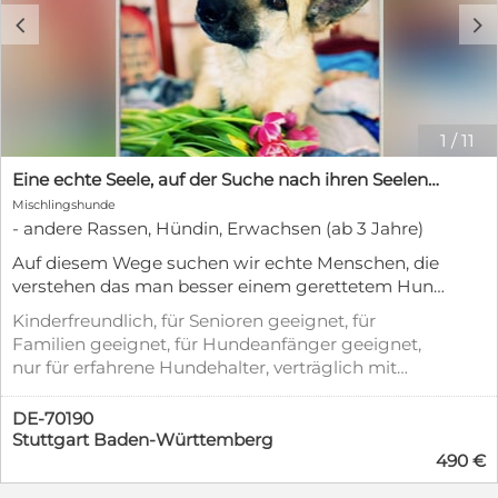
c
d
1
/
11
Eine echte Seele, auf der Suche nach ihren Seelens-Menschen!
Mischlingshunde
- andere Rassen, Hündin, Erwachsen (ab 3 Jahre)
Auf diesem Wege suchen wir echte Menschen, die
verstehen das man besser einem gerettetem Hund
ein zu Hause schenken soll, als die Zucht zu
Kinderfreundlich, für Senioren geeignet, für
unterstützen! Den nur durch dieses Bewusstsein
Familien geeignet, für Hundeanfänger geeignet,
wird die Welt sich verändern. Unsere Abby ist der
nur für erfahrene Hundehalter, verträglich mit
perfekte Beispiel dafür zu zeigen das auch ein
anderen Hunden, verträglich mit Katzen,
Hund der schon so vieles erlebt hat, alles richtig
kastriert/sterilisiert, geimpft (mind.
DE-70190
machen kann. Den in ihrem Leben kannte sie bis
Pflichtimpfungen), entwurmt, gechipt, mit EU-
Stuttgart Baden-Württemberg
jetzt nichts anderes als ein Zwinger und die vier
Heimtierausweis, aus dem Tierheim
490 €
Metallwände um sie herum. Doch bereits nach
einer Woche auf der Pflegestelle ist sie ein absolut