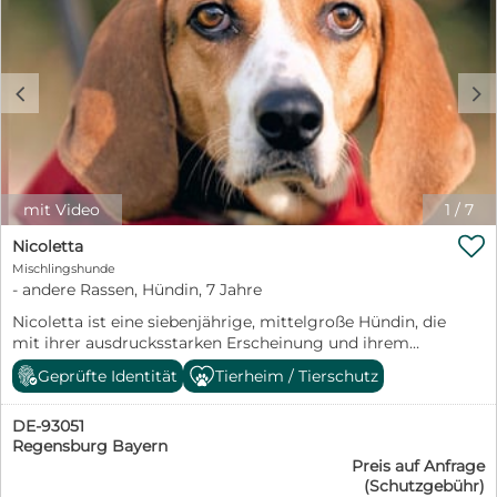
c
d
mit Video
1
/
7

Nicoletta
Mischlingshunde
- andere Rassen, Hündin, 7 Jahre
Nicoletta ist eine siebenjährige, mittelgroße Hündin, die
mit ihrer ausdrucksstarken Erscheinung und ihrem
wachen Blick sofort auffällt. Sie bringt viel
Geprüfte Identität
Tierheim / Tierschutz
Persönlichkeit mit: intelligent, sensibel und
menschenbezogen, gleichzeitig aber auch mit einem
DE-93051
ausgeprägten Jagdtrieb und einer ordentlichen Portion
Regensburg Bayern
Energie. Vermutlich steckt eine Bracke oder ein
Preis auf Anfrage
Foxhound in ihr – ihre feine Nase und ihre Freude an
(Schutzgebühr)
Bewegung sprechen jedenfalls dafür. Im Haus zeigt