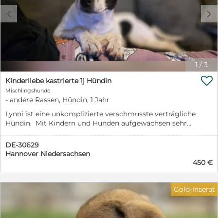
c
d
1
/
3

Kinderliebe kastrierte 1j Hündin
Mischlingshunde
- andere Rassen, Hündin, 1 Jahr
Lynni ist eine unkomplizierte verschmusste verträgliche
Hündin. Mit Kindern und Hunden aufgewachsen sehr
sozial. Sie ist komplett geimpft gechip u kastriert .
Aktuell hat sie 10 Kilo 40 cm Kann gerne nach
DE-30629
Absprache besucht werden . Wir senden gerne Fotos u
Hannover Niedersachsen
Videos nach einer Aussage kräftigen Bewerbung.
450 €
Gold-Inserat