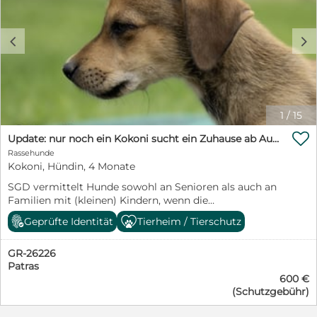
c
d
1
/
15

Update: nur noch ein Kokoni sucht ein Zuhause ab August
Rassehunde
Kokoni, Hündin, 4 Monate
SGD vermittelt Hunde sowohl an Senioren als auch an
Familien mit (kleinen) Kindern, wenn die
Rahmenbedingungen passen. Nicht nur für
Geprüfte Identität
Tierheim / Tierschutz
Seniorinnen und Senioren ist ein verlässliches Backup
Pflicht. Es muss im Vorfeld geklärt sein, wer den Hund
GR-26226
zuverlässig versorgt, falls Unterstützung nötig wird
Patras
oder ein Ausfall entsteht.
600 €
https://www.facebook.com/profile.php?
(Schutzgebühr)
id=61557493355524
https://www.instagram.com/savegreekdoggies/ Nur