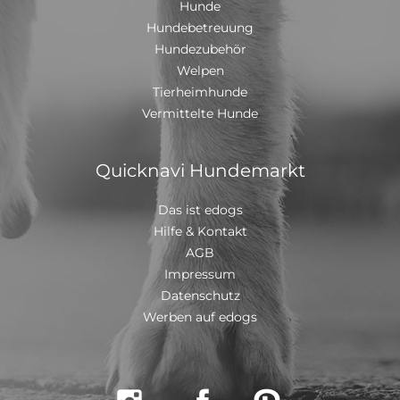
Hunde
Hundebetreuung
Hundezubehör
Welpen
Tierheimhunde
Vermittelte Hunde
Quicknavi Hundemarkt
Das ist edogs
Hilfe & Kontakt
AGB
Impressum
Datenschutz
Werben auf edogs