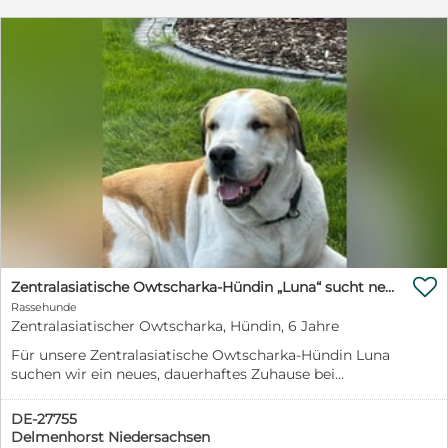

Zentralasiatische Owtscharka-Hündin „Luna“ sucht neues Zuhause
Rassehunde
Zentralasiatischer Owtscharka, Hündin, 6 Jahre
Für unsere Zentralasiatische Owtscharka-Hündin Luna
suchen wir ein neues, dauerhaftes Zuhause bei
verantwortungsbewussten Haltern. Luna wurde im
Dezember 2020 geboren und ist eine rot-weiße Hündin.
DE-27755
Sie besitzt einen Europäischen Heimtierausweis, ist
Delmenhorst Niedersachsen