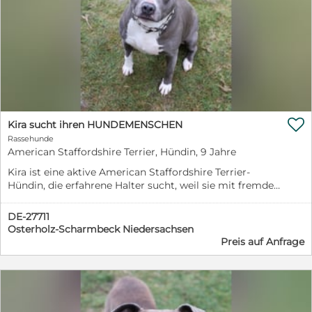

Kira sucht ihren HUNDEMENSCHEN
Rassehunde
American Staffordshire Terrier, Hündin, 9 Jahre
Kira ist eine aktive American Staffordshire Terrier-
Hündin, die erfahrene Halter sucht, weil sie mit fremden
Menschen und anderen Hunden problematisch sein
kann. Somit muss sie sich erstmal langsam an eine
DE-27711
Bezugsperson gewöhnen können, dann ist sie aber ein
Osterholz-Scharmbeck Niedersachsen
sehr zugewandter Hund, der gerne lange Spaziergänge
Preis auf Anfrage
genießen würde und auch kleine "Kopf-arbeiten"
bräuchte. Zum neuen Zuhause sollten keine Katzen,
andere Hunde oder Kinder unter 12 Jahren zäh-len,
sodass mit Ruhe und Bedacht mit Kira umgegangen
werden kann. Kira ist 2017 geboren und befindet sich