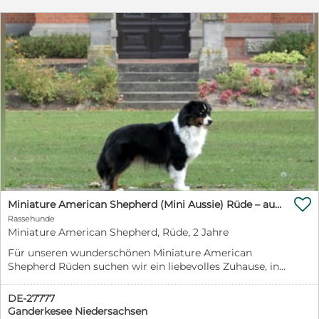
dünn“ gehen! Bei weiteren Fragen oder dem Interesse
an einem persönlichen Kennenlernen, können Sie gerne
Kontakt mit uns aufnehmen!

Miniature American Shepherd (Mini Aussie) Rüde – außergewöhnlicher Begleiter mit Charisma
Rassehunde
Miniature American Shepherd, Rüde, 2 Jahre
Für unseren wunderschönen Miniature American
Shepherd Rüden suchen wir ein liebevolles Zuhause, in
dem er als vollwertiges Familienmitglied leben darf.
Für uns steht nicht ein schneller Verkauf im
DE-27777
Vordergrund, sondern das passende Zuhause. Poker
Ganderkesee Niedersachsen