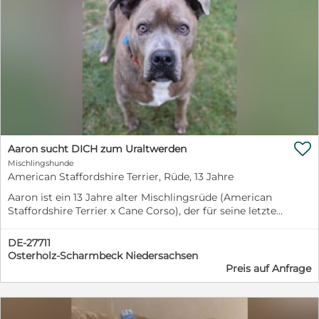
seit knapp 3 Jahren in einer Hundepension, somit
musste sie schon einiges erdulden und wünscht sich
eine echte Beziehung zu einem HUNDEMENSCHEN.

Aaron sucht DICH zum Uraltwerden
Mischlingshunde
American Staffordshire Terrier, Rüde, 13 Jahre
Aaron ist ein 13 Jahre alter Mischlingsrüde (American
Staffordshire Terrier x Cane Corso), der für seine letzten
Jahre ein ruhiges Zuhause mit Menschen sucht, die ihm
ein gemütli-ches, hundezugewandtes Heim geben
DE-27711
können. Aaron lebt in einer Hundepension und hat
Osterholz-Scharmbeck Niedersachsen
somit schon viel in seinem Leben mitmachen müssen,
Preis auf Anfrage
sodass er fremden Menschen gegen-über erstmal
distanziert ist und Vertrauen fassen muss. Aaron ist
aufgrund seines Alters leicht schwerhörig und kann