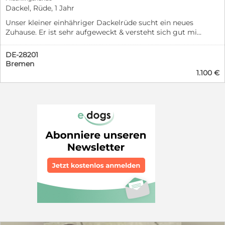
Dackel, Rüde, 1 Jahr
Unser kleiner einhähriger Dackelrüde sucht ein neues
Zuhause. Er ist sehr aufgeweckt & versteht sich gut mit
anderen Hunden und kuschelt gerne. Er braucht viel
Bewegung & freut sich auf eine Familie die ihm die
DE-28201
Aufmerksamkeit schenken kann, die er verdient. Wir
Bremen
möchten alle Interessenten vorher mind. einmal
1.100 €
kennenlernen und schauen wie es passt.