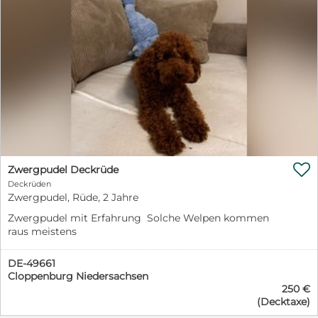
keine langen Spaziergänge mehr unternehmen. Umso
lieber würde er mit Dir kleine Gänge unternehmen und
Zuhause ab und zu nette Schnüffelaufgaben
bekommen und natürlich nach besserem Kennenlernen
viele Streicheleinheiten und liebe Worte. Aaron zeigt
an anderen Hunden an der Leine kein Interesse, jedoch
raten wir von anderen Hunden im Haushalt ab. Kinder
unter 12 Jahren oder Katzen sollten auch nicht in
Aarons ständigem Umfeld sein.

Zwergpudel Deckrüde
Deckrüden
Zwergpudel, Rüde, 2 Jahre
Zwergpudel mit Erfahrung Solche Welpen kommen
raus meistens
DE-49661
Cloppenburg Niedersachsen
250 €
(Decktaxe)