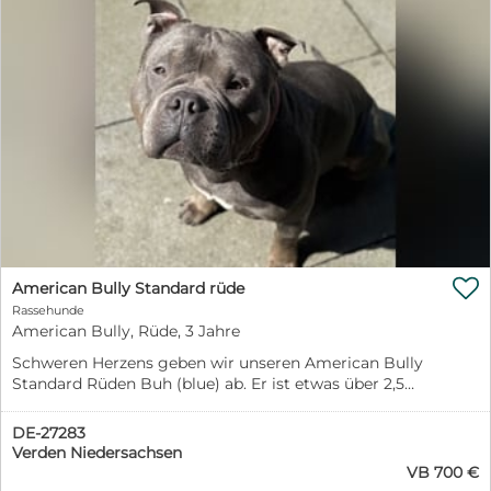

American Bully Standard rüde
Rassehunde
American Bully, Rüde, 3 Jahre
Schweren Herzens geben wir unseren American Bully
Standard Rüden Buh (blue) ab. Er ist etwas über 2,5
Jahre alt und ein absolut lieber, ausgeglichener und
menschenbezogener Hund. Buh ist stubenrein, sehr
DE-27283
verschmust und im Alltag unkompliziert. Er kommt
Verden Niedersachsen
problemlos mit Kindern jeden Alters zurecht und ist
VB 700 €
verträglich mit anderen Hunden sowie Katzen. Auch