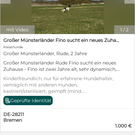
mit Video
1
/
2
Großer Münsterländer Fino sucht ein neues Zuhause!
Rassehunde
Großer Münsterländer, Rüde, 2 Jahre
Großer Münsterländer Rüde Fino sucht ein neues
Zuhause - Fino ist zwei Jahre alt, sehr dynamisch,
fröhlich und freundlich. Fino wurde auf einem
Kinderfreundlich, nur für erfahrene Hundehalter,
landwirtschaftlichen Betrieb geboren und kam als
verträglich mit anderen Hunden,
Welpe im Alter von 8 Wochen zu uns nach Bremen.
kastriert/sterilisiert, geimpft (mind.
In diesem liebevollen Zuhause machte er seine
Pflichtimpfungen), entwurmt, gechipt, mit EU-
Geprüfte Identität
ersten positiven sozialen Erfahrungen - lernte das
Heimtierausweis, Stubenrein
Zusammenleben mit Menschen und anderen
Hunden kennen, sowie Erziehungsgrundlagen für
DE-28211
das spätere Leben. Mittlerweile ist Fino ein
Bremen
1.000 €
typischer Jungrüde an der Schwelle zum
Erwachsenwerden - mit seinen 24 Monaten hat er