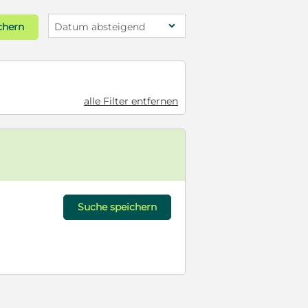
chern
Datum absteigend
alle Filter entfernen
Suche speichern