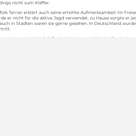
rdings nicht zum Kläffer.
folk Terrier erklärt auch seine erhöhte Aufmerksamkeit im Freien
de er nicht für die aktive Jagd verwendet, zu Hause sorgte er j
auch in Städten waren sie gerne gesehen. In Deutschland wurde b
tritt.
sens kann der Norfolk Terrier Welpe sowohl in der Stadt als a
d Gelegenheit hat im Freien zu toben. Obwohl die Beine kurz sin
r Begleiter auf Wanderungen. Einer der Gründe warum Norfolk Te
iere zur Welt kommen.
 edogs
Quicknav
Das
euung
Hilf
ehör
n
I
unde
Da
 Hunde
Werbe