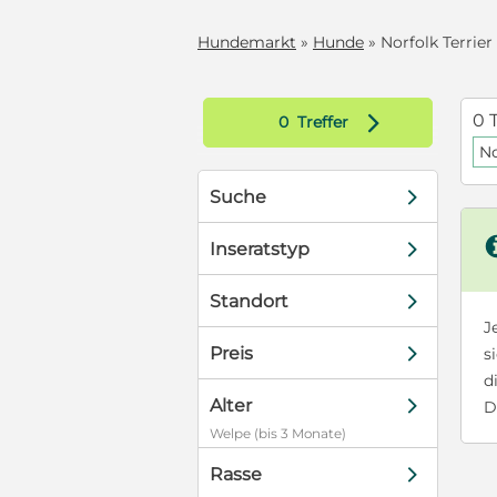
Hundemarkt
»
Hunde
» Norfolk Terrier
d
0 
0
Treffer
No
d
Suche
d
Inseratstyp
d
Standort
J
d
Preis
s
d
d
Alter
D
Welpe (bis 3 Monate)
d
Rasse