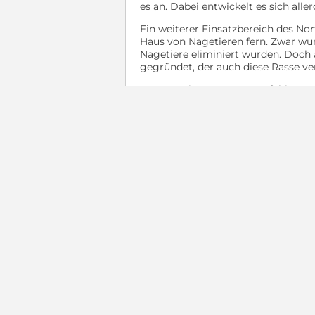
es an. Dabei entwickelt es sich alle
Ein weiterer Einsatzbereich des Nor
Haus von Nagetieren fern. Zwar wur
Nagetiere eliminiert wurden. Doch 
gegründet, der auch diese Rasse ver
Wegen seines anpassungsfähigen We
Wichtig ist jedoch, dass er genügen
ausgewachsen ist - als ausdauernde
ist das pro Wurf nur wenige Jungt
Alles über
Hunde
Hundebetr
Hundezub
Welpe
Tierheimh
Vermittelte