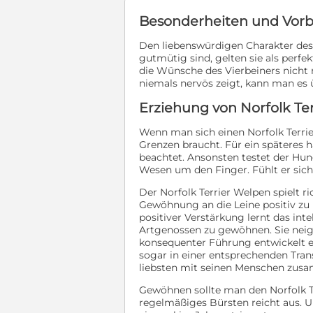
Besonderheiten und Vorbe
Den liebenswürdigen Charakter des 
gutmütig sind, gelten sie als perf
die Wünsche des Vierbeiners nicht 
niemals nervös zeigt, kann man es 
Erziehung von Norfolk Te
Wenn man sich einen Norfolk Terrie
Grenzen braucht. Für ein späteres
beachtet. Ansonsten testet der Hun
Wesen um den Finger. Fühlt er sich
Der Norfolk Terrier Welpen spielt r
Gewöhnung an die Leine positiv zu 
positiver Verstärkung lernt das int
Artgenossen zu gewöhnen. Sie neig
konsequenter Führung entwickelt er
sogar in einer entsprechenden Tra
liebsten mit seinen Menschen zusa
Gewöhnen sollte man den Norfolk Te
regelmäßiges Bürsten reicht aus. U