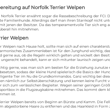
reitung auf Norfolk Terrier Welpen
Norfolk Terrier erwähnt sogar die Rassebeschreibung der FCI. D
ekte Familienhunde. Allerdings darf man ihren Starrkopf nicht u
mit jenen der Besitzer. Da das temperamentvolle Tier sich eng 
überall hin mitnehmen.
rrier Welpen
r Welpen nach Hause holt, sollte man sich auf einen charakterst
 harmonisches Zusammenleben ist für den Junghund wichtig, da
d gerne aus, ob die Regeln wirklich gelten und wickelt den Bes
 ungerecht behandelt, kann er sich mitunter launisch zeigen un
ichtig gerne, was man sich am besten für die Erziehung zunutze 
besetzen, sodass der kleine Hund spielerisch die Basics der Hun
elligente Tier im Nu die Grundkommandos. Ganz wichtig bei dieser
en nämlich zur Selbstüberschätzung und kennen keine Furcht v
 sich zum verlässlichen Begleiter. Wegen seiner geringen Größ
nsportbox in die Flugzeugkabine mitnehmen. Das kommt dem kle
mmen ist.
rrier Welpen bereits von Beginn an Bürste und Kamm. Die Fellp
m abgestorbene Haare zu entfernen und das Haarkleid in Form zu