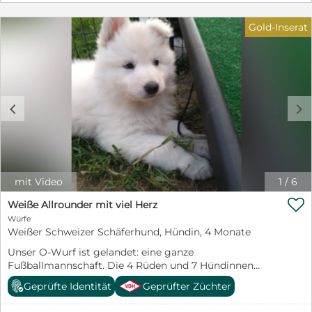
insgesamt ein angenehmer Begleiter. Für ihn
wünschen wir uns Menschen, die seine Nähe schätzen,
Gold-Inserat
ihm ausreichend Bewegung bieten und Verständnis
dafür haben, dass er gerne Teil des Alltags seiner
Familie sein möchte. Er wäre ideal für Menschen, die
viel Zeit mit ihrem Hund verbringen können und sich
einen loyalen, liebevollen und anhänglichen Begleiter
wünschen. Alakai ist kastriert, geimpft, gechipt und
c
d
wurde negativ auf CCV, CPV, Giardien sowie die im 4D-
Test untersuchten Krankheiten getestet. Er reist
selbstverständlich mit EU-Pass aus. Wer schenkt
diesem treuen Herzenshund die zweite Chance, die er
so sehr verdient? ❤️
mit Video
1
/
6

Weiße Allrounder mit viel Herz
Würfe
Weißer Schweizer Schäferhund, Hündin, 4 Monate
Unser O-Wurf ist gelandet: eine ganze
Fußballmannschaft. Die 4 Rüden und 7 Hündinnen
entwickeln sich prächtig und sind bereits dabei, ihre
Geprüfte Identität
Geprüfter Züchter
kleine Welt zu erobern. Ihre Eltern sind erfolgreiche
Showstars und tolle Familienhunde. Wir erwarten, dass