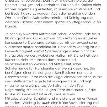
Unterwolle festsetzen. Damit wird gewährleistet, die
Haarstruktur gesund zu erhalten. Da sich die Krallen nicht
immer regelmäßig ablaufen, müssen sie kontrolliert und
bei Bedarf gekürzt werden. Auch die herabhängenden
Ohren bedürfen Aufmerksamkeit und Reinigung mit
weichen Tüchern oder einem speziellen Pflegeprodukt für
Hunde.
Je nach Typ werden Mittelasiatischer Schäferhunde bis zu
80 cm groß und 60 kg schwer. Von Anfang an ist daher
konsequente Erziehung gefragt, damit der erwachsene
Vierbeiner später handelbar ist. Besonders wichtig ist die
Leinenführigkeit, damit Spaziergänge später nicht zur
Kraftprobe werden, wobei der Halter mit Sicherheit den
kürzeren zieht. Mit ihrem dominanten und
selbstbewussten Wesen sind Mittelasiatischer
Schäferhunde für Hundeanfänger wenig geeignet. Sie
benötigen einen führungsstarken Besitzer, der klare
Grenzen setzt. Lässt man die Zügel einmal schleifen, nützt
das intelligente Tier jede Inkonsequenz aus und legt
mitunter unerwünschtes Verhalten an den Tag.
Regelmäßig stellen die klugen Tiere ihre Halter auf die
Probe. Wissenswert ist auch, dass sich ein
Mittelasiatischer Schäferhund meistens an einer Person
orientiert. Wichtig ist auch eine frühe Sozialisierung mit