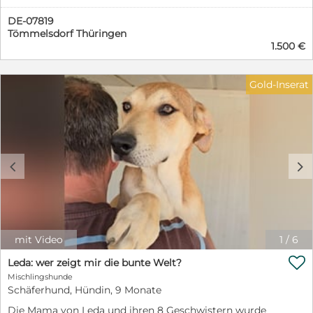
DE-07819
Tömmelsdorf Thüringen
1.500 €
Gold-Inserat
c
d
mit Video
1
/
6

Leda: wer zeigt mir die bunte Welt?
Mischlingshunde
Schäferhund, Hündin, 9 Monate
Die Mama von Leda und ihren 8 Geschwistern wurde