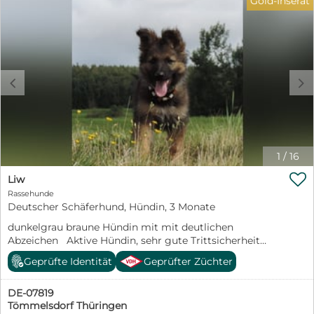
Gold-Inserat
Bitte stellen Sie sich über unser Kontaktformular kurz
vor und geben Sie zwingend Ihre WhatsApp-Nummer
oder eine Mailadresse an. Wir senden Ihnen
anschließend alle Fotos und weitere Informationen zu
Ihrem gewünschten Hund. Wir nehmen dann zeitnah
Kontakt mit Ihnen auf. Weitere Informationen SGD
c
d
Save Greek Doggies, reg.No 3110, ist ein eingetragener,
gemeinnütziger Tierschutzverein in Patras. Wir
nehmen überwiegend ausgesetzte Welpen und
ausgesetzte trächtige Hündinnen bzw. Hündinnen mit
ihren sehr jungen Welpen auf. Besuchen Sie uns gern
1
/
16
auf Instagram . https://www.facebook.com/profile.php?
id=61557493355524

Liw
https://www.instagram.com/savegreekdoggies/
Rassehunde
Deutscher Schäferhund, Hündin, 3 Monate
dunkelgrau braune Hündin mit mit deutlichen
Abzeichen Aktive Hündin, sehr gute Trittsicherheit
unbefangen und ein sehr guter Spieler, freundlich und
Geprüfte Identität
Geprüfter Züchter
aufgeschlossen
DE-07819
Tömmelsdorf Thüringen