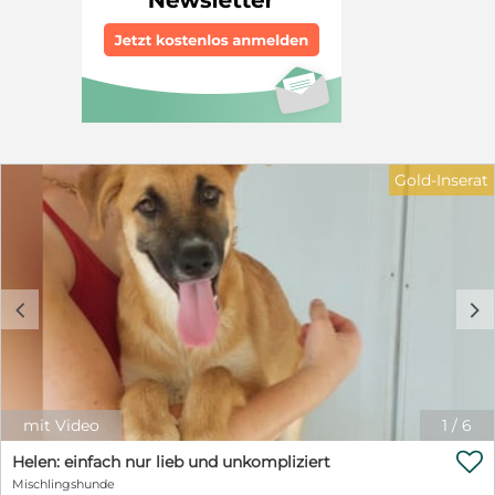
oder Einzelperson mit Hundeerfahrung. Gerne kann ein
Ersthund in dem Zuhause leben. Kinder sollten ca. 12
Jahre oder älter sein und den verantwortungsvollen
Umgang mit Tieren kennen. Nehmen Sie gerne
unverbindlich Kontakt auf, wenn Sie Fragen haben. Elke
Schmitz +49 1772954647 Email: info@furbys-
fellfreunde.de Alle Hunde sind bei Ausreise gechipt,
geimpft und reisen mit einem EU Ausweis in einem
beim deutschen Veterinäramt registrierten Transport.
Gold-Inserat
c
d
mit Video
1
/
6

Helen: einfach nur lieb und unkompliziert
Mischlingshunde