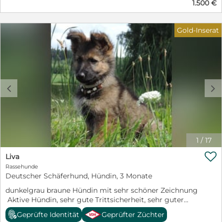
1.500 €
Gold-Inserat
c
d
1
/
17

Liva
Rassehunde
Deutscher Schäferhund, Hündin, 3 Monate
dunkelgrau braune Hündin mit sehr schöner Zeichnung
Aktive Hündin, sehr gute Trittsicherheit, sehr guter
Spieler, freundlich und aufgeschlossen.
Geprüfte Identität
Geprüfter Züchter