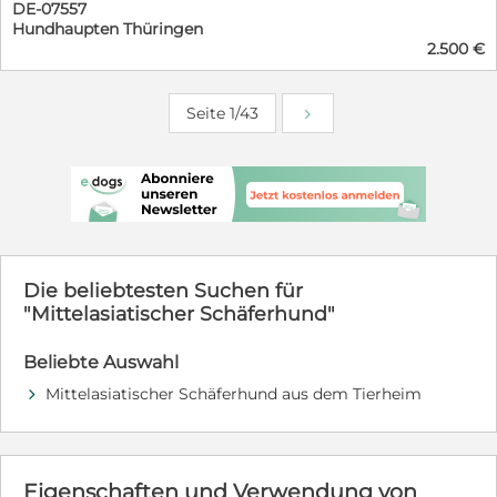
DE-07557
aus diesen kleinen Rackern auch sehr ausdrucksstarke
Hundhaupten Thüringen
und bewegungsfreudige Begleiter für's Leben werden,
2.500 €
die ihre Familien mit viel Liebe und Treue glücklich
machen werden. Alle Rüden sind vergeben, aber einige
Hündinnen sind noch frei.
Seite 1/43
Die beliebtesten Suchen für
"Mittelasiatischer Schäferhund"
Beliebte Auswahl
Mittelasiatischer Schäferhund aus dem Tierheim
d
Eigenschaften und Verwendung von