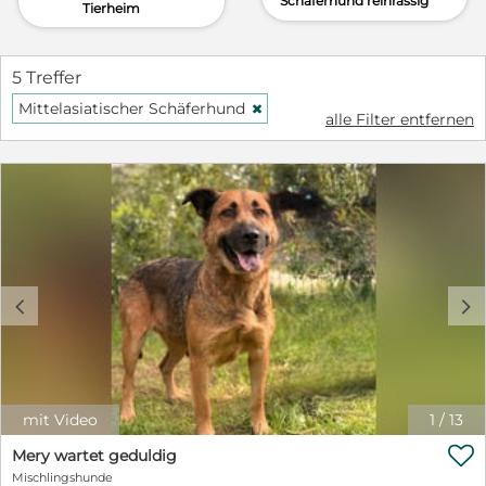
Schäferhund reinrassig
Tierheim
5 Treffer
Mittelasiatischer Schäferhund
H
alle Filter entfernen
c
d
mit Video
1
/
13

Mery wartet geduldig
Mischlingshunde