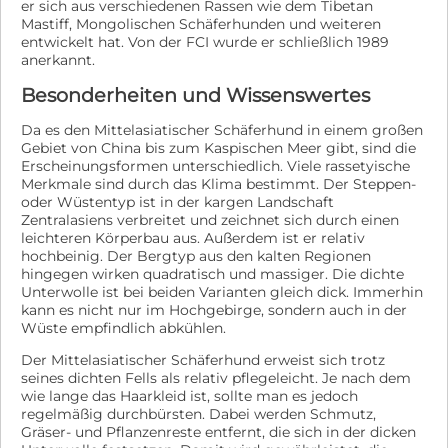
er sich aus verschiedenen Rassen wie dem Tibetan
Mastiff, Mongolischen Schäferhunden und weiteren
entwickelt hat. Von der FCI wurde er schließlich 1989
anerkannt.
Besonderheiten und Wissenswertes
Da es den Mittelasiatischer Schäferhund in einem großen
Gebiet von China bis zum Kaspischen Meer gibt, sind die
Erscheinungsformen unterschiedlich. Viele rassetyische
Merkmale sind durch das Klima bestimmt. Der Steppen-
oder Wüstentyp ist in der kargen Landschaft
Zentralasiens verbreitet und zeichnet sich durch einen
leichteren Körperbau aus. Außerdem ist er relativ
hochbeinig. Der Bergtyp aus den kalten Regionen
hingegen wirken quadratisch und massiger. Die dichte
Unterwolle ist bei beiden Varianten gleich dick. Immerhin
kann es nicht nur im Hochgebirge, sondern auch in der
Wüste empfindlich abkühlen.
Der Mittelasiatischer Schäferhund erweist sich trotz
seines dichten Fells als relativ pflegeleicht. Je nach dem
wie lange das Haarkleid ist, sollte man es jedoch
regelmäßig durchbürsten. Dabei werden Schmutz,
Gräser- und Pflanzenreste entfernt, die sich in der dicken