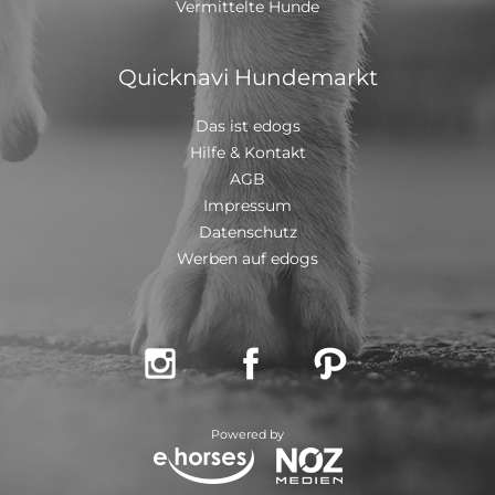
Vermittelte Hunde
Quicknavi Hundemarkt
Das ist edogs
Hilfe & Kontakt
AGB
Impressum
Datenschutz
Werben auf edogs



Powered by