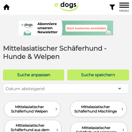


MENÜ
Mittelasiatischer Schäferhund -
Hunde & Welpen
Suche anpassen
Suche speichern
Datum absteigend
Mittelasiatischer
Mittelasiatischer
d
d
Schäferhund Welpen
Schäferhund Mischlinge
Mittelasiatischer
Mittelasiatischer
d
d
Schäferhund aus dem