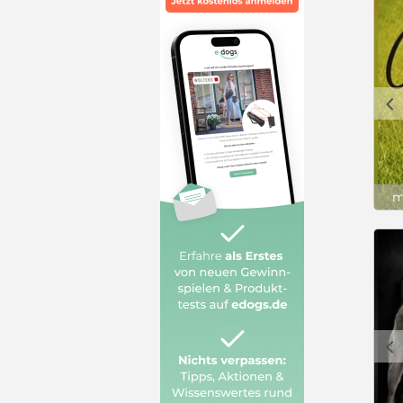
c
m
c