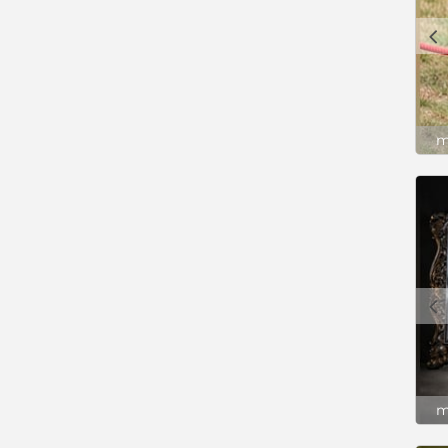
c
m
c
m