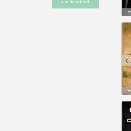
m
c
m