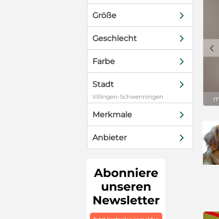
d
Größe
d
Geschlecht
c
d
Farbe
d
Stadt
Villingen-Schwenningen
m
d
Merkmale
d
Anbieter