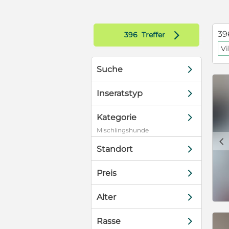
in! Selbst
freundlich und
menschlicher
d
39
396
Treffer
sagt, in mir
V
-Mix. Das
 brauche
d
Suche
 und
r zu arbeiten,
d
 zu zeigen,
Inseratstyp
ben finden!
espektvoll
d
Kategorie
enkt, aber
Mischlingshunde
n, die
c
in Hund mit
d
Standort
die bereit
ch nicht nur
d
Preis
. Wenn du also
ielleicht
d
Alter
d
Rasse