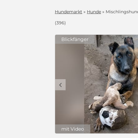
Hundemarkt
»
Hunde
» Mischlingshun
(396)
Blickfänger
IM SHELTER
Ohrspitze
ter,
hr lieben
c
ert, geimpft
Ich bin
 EU-
sten Alter,
setz §11
dentlichen
ur
ebensfreude!
490 €
, und ich
(Schutzgebühr)
e und nach
d dünn gehen