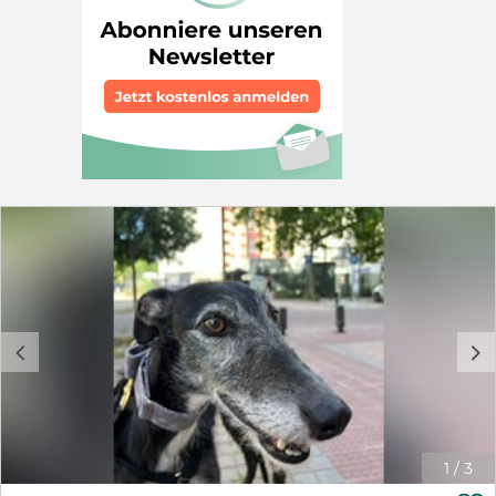
kümmern. Ab Herbst, wenn ihre Welpen aus dem
Gröbsten raus sind, sucht die zierliche Galga dann aber
ein eigenes schönes Zuhause. Chica ist eine
liebenswerte, aufgeschlossene Hündin ohne Ängste. Sie
versteht sich wunderbar mit Menschen und anderen
Hunden. Chica ist bei Ausreise geimpft, entwurmt,
gechippt, kastriert und auf MMK getestet.
c
d
1
/
3