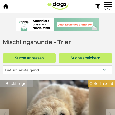


MENÜ
Mischlingshunde - Trier
Suche anpassen
Suche speichern
Datum absteigend
Blickfänger
Gold-Inserat
c
d