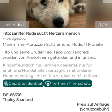
mit Video
1
/
9
Tito: sanfter Rüde sucht Herzensmensch
Mischlingshunde
Maremmen-Abruzzen-Schäferhund, Rüde, 11 Monate
Tito und seine Brüder Tao, Taco und Tancredi
wurden von Anwohnern gefunden und in unser
Kooperationstierheim, die Lida gebracht. Hier
Kinderfreundlich, für Familien geeignet, nur für
wurden sie medizinisch versorgt, geimpft und nun
erfahrene Hundehalter, verträglich mit anderen
warten sie auf ihre Familien. Tito konnte im Juni
Hunden, verträglich mit Katzen, kastriert/sterilisiert,
auf eine Pflegstelle nach 66636 Tholey ziehen.
geimpft (mind. Pflichtimpfungen), entwurmt,
Geprüfte Identität
Tierheim / Tierschutz
Nach anfänglicher Unsicherheit ist er nun
gechipt, mit EU-Heimtierausweis, Stubenrein,
angekommen. Er kennt die Tagesabläufe, versteht
Tierschutzgesetz §11
sich mit den vorhandenen Hunden, geht gut an der
DE-66636
Leine und verhält sich im Haus ruhig. Fremde
Tholey Saarland
Preis auf Anfrage
Menschen sind ihm anfangs etwas unheimlich,
(Schutzgebühr)
aber wenn sie einen Hundekumpel dabei haben,