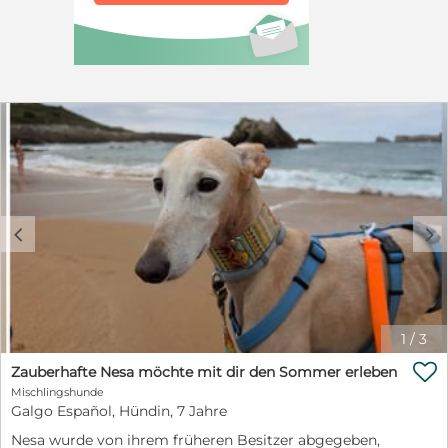
Einzelhund glücklich werden kann. Gugu ist bei
Ausreise geimpft, entwurmt, gechippt, kastriert und auf
MMK getestet.
c
d
1
/
3

Zauberhafte Nesa möchte mit dir den Sommer erleben
Mischlingshunde
Galgo Español, Hündin, 7 Jahre
Nesa wurde von ihrem früheren Besitzer abgegeben,