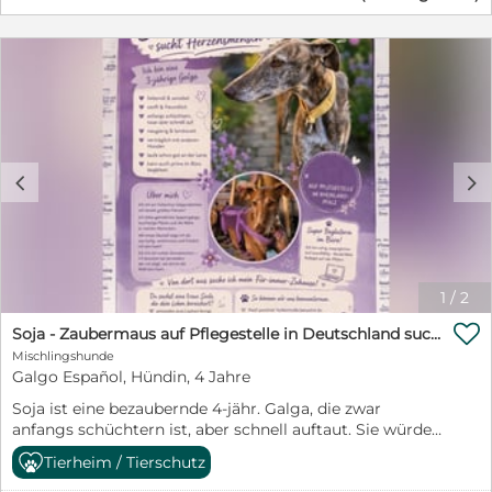
Umkreis von 80 km um Tholey vermittelt
c
d
1
/
2

Soja - Zaubermaus auf Pflegestelle in Deutschland sucht dich!!!
Mischlingshunde
Galgo Español, Hündin, 4 Jahre
Soja ist eine bezaubernde 4-jähr. Galga, die zwar
anfangs schüchtern ist, aber schnell auftaut. Sie würde
sich über einen souveränen Ersthund in ihrem neuen
Tierheim / Tierschutz
Zuhause. Wer hat für die Fussel-Schönheit noch ein