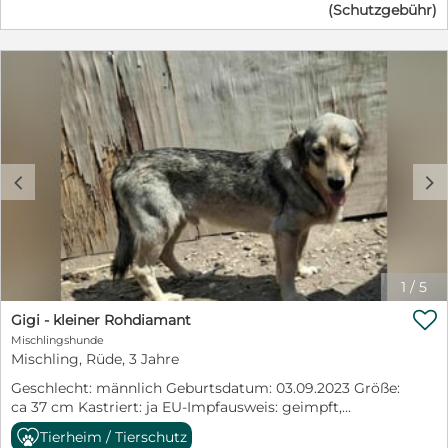
(Schutzgebühr)
bereit, ein treuer, liebevoller Begleiter zu werden. Bist
du bereit, ihr Herz zu gewinnen? Wenn Sie der
hübschen Chanel ein Zuhause geben möchten, rufen
Sie bitte eine unserer Telefonnummern an: +491520
8560989 +49178 6658727 In einem persönlichen
Gespräch können wir Fragen beantworten und unsere
Vermittlungskriterien besprechen. Unsere Hunde
werden vorzugsweise im Umkreis von 80 km um
66636 Tholey vermittelt. https://www.tieroase-
c
d
thoma.de/
1
/
5

Gigi - kleiner Rohdiamant
Mischlingshunde
Mischling, Rüde, 3 Jahre
Geschlecht: männlich Geburtsdatum: 03.09.2023 Größe:
ca 37 cm Kastriert: ja EU-Impfausweis: geimpft,
gechipt, entwurmt, entfloht Menschen bezogen: ja
Tierheim / Tierschutz
Verträglich mit Hunden: ja Verträglich mit Katzen: