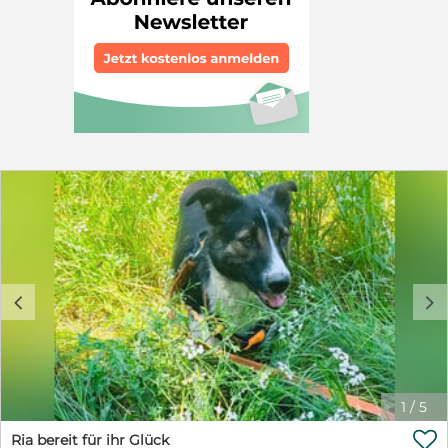
sondern auch eine treue Seele, die sich eng an ihre
Menschen binden wird. Mit der richtigen Führung und
viel Liebe wird sie sich zu einer wunderbaren
Familienhündin entwickeln. Jetzt fehlt ihr nur noch
eines zu ihrem Glück: ein Zuhause, in dem sie
ankommen darf und geliebt wird. Wer schenkt dieser
besonderen Hündin ein Für-immer-Zuhause? Fast alle
unsere Hunde zeigen sich in Rumänien äußerst
freundlich Menschen, Hunden und Katzen gegenüber.
Trotzdem sollte man bedenken, dass alle Hunde im
neuen Zuhause erzogen und in den Familienalltag
eingefügt werden müssen. Wenn Sie der schwarzen
Schönheit Pepita ein Zuhause geben möchten, rufen
Sie bitte eine unserer Telefonnummern an: +491520
8560989 +49178 6658727 In einem persönlichen
Gespräch können wir Fragen beantworten und unsere
c
d
Vermittlungskriterien besprechen. Unsere Hunde
werden vorzugsweise im Umkreis von 80 km um
Tholey vermittelt. https://www.tieroase-thoma.de/
1
/
5

Ria bereit für ihr Glück