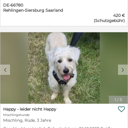
Plätzchen frei?!
DE-66780
Rehlingen-Siersburg Saarland
420 €
(Schutzgebühr)
c
d
1
/
5

Happy - leider nicht Happy
Mischlingshunde
Mischling, Rüde, 3 Jahre