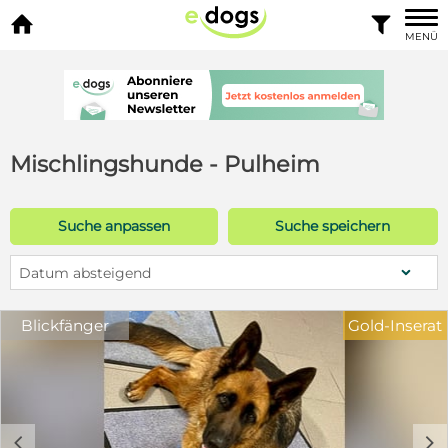


MENÜ
Mischlingshunde - Pulheim
Suche anpassen
Suche speichern
Datum absteigend
Blickfänger
Gold-Inserat
c
d