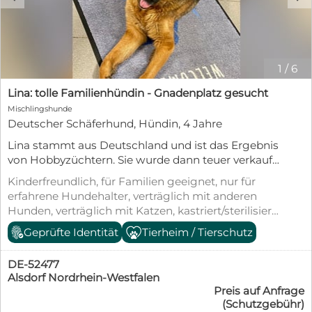
1
/
6
Lina: tolle Familienhündin - Gnadenplatz gesucht
Mischlingshunde
Deutscher Schäferhund, Hündin, 4 Jahre
Lina stammt aus Deutschland und ist das Ergebnis
von Hobbyzüchtern. Sie wurde dann teuer verkauft,
doch die Familie war mit der Hündin überfordert.
Kinderfreundlich, für Familien geeignet, nur für
Man bat uns zu helfen und als wir Lina
erfahrene Hundehalter, verträglich mit anderen
kennenlernten, waren wir entsetzt: die Hündin
Hunden, verträglich mit Katzen, kastriert/sterilisiert,
hatte kein Fell im Gesicht und auf der Brust, sie war
geimpft (mind. Pflichtimpfungen), entwurmt,
Geprüfte Identität
Tierheim / Tierschutz
spindeldürr und ihr Gangbild war katastrophal.
gechipt, mit EU-Heimtierausweis, Stubenrein,
Trotzdem sahen wir nicht weg und unternahmen
Tierschutzgesetz §11
alles, um Lina zu helfen und ihr das Tierheim zu
DE-52477
ersparen. Jetzt, nach 6 Monaten, hat sich Lina vom
Alsdorf Nordrhein-Westfalen
Preis auf Anfrage
häßlichen Entlein zu einem wunderschönen
(Schutzgebühr)
Schwan entwickelt. Sie ist eine aufgeweckte,