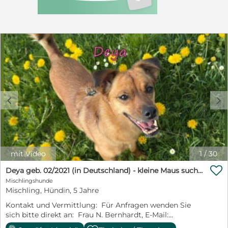
umständehalber abzugeben. Bitte nur ernstgemeinte
Anfragen, Preis habe ich zwar angegeben, aber ein
gutes neues Zuhause zu finden ist für mich wichtiger
als der finanzielle Aspekt
c
d
mit Video
1
/
30

Deya geb. 02/2021 (in Deutschland) - kleine Maus sucht zweite Chance!
Mischlingshunde
Mischling, Hündin, 5 Jahre
Kontakt und Vermittlung: Für Anfragen wenden Sie
sich bitte direkt an: Frau N. Bernhardt, E-Mail:
n.bernhardt@sos-dogs.de oder über das