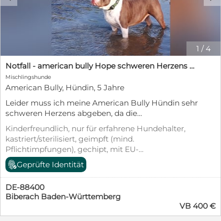
1
/
4
Notfall - american bully Hope schweren Herzens abzugeben
Mischlingshunde
American Bully, Hündin, 5 Jahre
Leider muss ich meine American Bully Hündin sehr
schweren Herzens abgeben, da die
Wohnungseigentümerversammlung die Abgabe
Kinderfreundlich, nur für erfahrene Hundehalter,
meiner zwei american bullys beschlossen hat. (Zu
kastriert/sterilisiert, geimpft (mind.
meinem Rüden siehe gesondertes Inserat) Hope ist
Pflichtimpfungen), gechipt, mit EU-
seit ihrem Welpenalter bei mir und sie wird nur
Heimtierausweis, Stubenrein
Geprüfte Identität
wegen der gemeinsamen Entscheidung meiner
Nachbarn abgegeben. Im September wird Hope 5
Jahre alt, kastriert, Grundimpfungen vorhanden,
DE-88400
EU-Heimtierausweis vorhanden, gechipt, bleibt
Biberach Baden-Württemberg
VB 400 €
problemlos alleine zuhause, stubenrein, aus
Hobbyzucht, keine Nasenprobleme, braucht klare