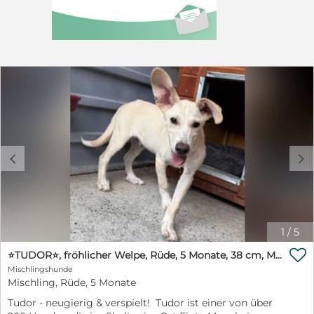
aufwachsen darf, noch viele Dinge kennenlernen kann
und einen treuen Menschen an seiner Seite findet. Mit
seiner fröhlichen Art wird er sicher schnell ein
wunderbarer Begleiter fürs Leben. Wir vermitteln alle
Hunde von Floriela ehrenamtlich. Die Vierbeiner
werden vor ihrer Ausreise gechipt und geimpft. Sie
haben einen EU-Heimtierausweis, sind tierärztlich
untersucht und werden je nach Alter kastriert. Die
Schutzgebühr beträgt 480 EUR. Auf unserer
Homepage findet ihr eine Übersicht aller Hunde und
auch von Carsten:
https://www.tierschutzmitherz.de/hund/carsten
c
d
1
/
5

⭐️TUDOR⭐️, fröhlicher Welpe, Rüde, 5 Monate, 38 cm, Mischling, Tierschutz Rumänien
Mischlingshunde
Mischling, Rüde, 5 Monate
Tudor - neugierig & verspielt! Tudor ist einer von über