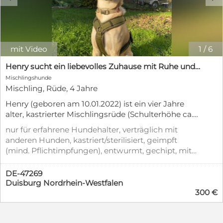
mit Video
1
/
6
Henry sucht ein liebevolles Zuhause mit Ruhe und Verlässlichkeit
Mischlingshunde
Mischling, Rüde, 4 Jahre
Henry (geboren am 10.01.2022) ist ein vier Jahre
alter, kastrierter Mischlingsrüde (Schulterhöhe ca.
53cm, Gewicht 20kg), der ein neues Zuhause
nur für erfahrene Hundehalter, verträglich mit
braucht, das seine Sensibilität, Achtsamkeit und
anderen Hunden, kastriert/sterilisiert, geimpft
Intelligenz respektiert. Henry ist kein
(mind. Pflichtimpfungen), entwurmt, gechipt, mit
Anfängerhund, sondern benötigt Menschen, die
EU-Heimtierausweis, aus dem Tierheim, Stubenrein
ihm Führung, klare Strukturen, Orientierung und
DE-47269
Geduld bieten, damit er an Sicherheit gewinnen
Duisburg Nordrhein-Westfalen
kann und behutsam gefördert wird. Er ist verspielt,
300 €
neugierig und wachsam, zeigt sich aktuell jedoch
in neuen Situationen unsicher, ist rasch gestresst
und gibt sich im jetzigen Zuhause territorial. Henry