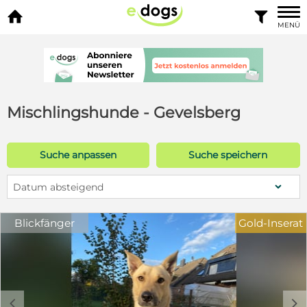


MENÜ
Mischlingshunde - Gevelsberg
Suche anpassen
Suche speichern
Datum absteigend
Blickfänger
Gold-Inserat
c
d