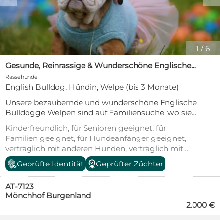
1
/
6
Gesunde, Reinrassige & Wunderschöne Englische Bulldogge Welpen
Rassehunde
English Bulldog, Hündin, Welpe (bis 3 Monate)
Unsere bezaubernde und wunderschöne Englische
Bulldogge Welpen sind auf Familiensuche, wo sie
glücklich und groß werden, kuscheln und toben
Kinderfreundlich, für Senioren geeignet, für
können. Die Kleinen sollten auch im neuen
Familien geeignet, für Hundeanfänger geeignet,
Zuhause ein echtes Familienmitglied sein. Unsere
verträglich mit anderen Hunden, verträglich mit
Welpen wachsen mit Familienanschluss mitten im
Katzen, geimpft (mind. Pflichtimpfungen),
Geprüfte Identität
Geprüfter Züchter
Geschehen auf und lernen alles kennen (wie
entwurmt, gechipt, mit EU-Heimtierausweis,
Alltagssituationen, Geräusche, Autofahren und
Welpenwurf, Stubenrein, Tierschutzgesetz §11
Vieles mehr!). Bei uns werden sie 0-24h am Tag
AT-7123
betreut und umsorgt. Wir haben keine
Mönchhof Burgenland
2.000 €
Zwingerhaltung und die Kleinen werden auch
nicht in Zwingerhaltung abgegeben. Im Fokus