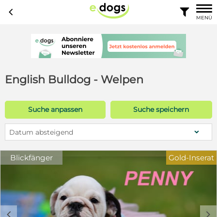
c

MENÜ
English Bulldog - Welpen
Suche anpassen
Suche speichern
Datum absteigend
Blickfänger
Gold-Inserat
c
d