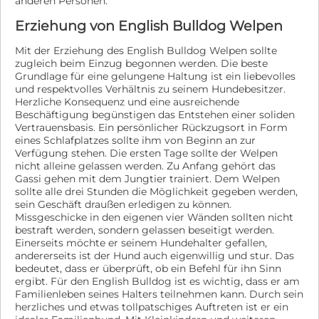
anderen Personen.
und ein persönliches Kennenlernen. Pauline wird
Erziehung von English Bulldog Welpen
ausschließlich in verantwortungsvolle und liebevolle
Hände vermittelt, denn für uns gilt: Platz vor Preis.
Mit der Erziehung des English Bulldog Welpen sollte
zugleich beim Einzug begonnen werden. Die beste
Grundlage für eine gelungene Haltung ist ein liebevolles
und respektvolles Verhältnis zu seinem Hundebesitzer.
Herzliche Konsequenz und eine ausreichende
Beschäftigung begünstigen das Entstehen einer soliden
Vertrauensbasis. Ein persönlicher Rückzugsort in Form
eines Schlafplatzes sollte ihm von Beginn an zur
Verfügung stehen. Die ersten Tage sollte der Welpen
nicht alleine gelassen werden. Zu Anfang gehört das
Gassi gehen mit dem Jungtier trainiert. Dem Welpen
sollte alle drei Stunden die Möglichkeit gegeben werden,
sein Geschäft draußen erledigen zu können.
Missgeschicke in den eigenen vier Wänden sollten nicht
bestraft werden, sondern gelassen beseitigt werden.
Einerseits möchte er seinem Hundehalter gefallen,
andererseits ist der Hund auch eigenwillig und stur. Das
bedeutet, dass er überprüft, ob ein Befehl für ihn Sinn
ergibt. Für den English Bulldog ist es wichtig, dass er am
Familienleben seines Halters teilnehmen kann. Durch sein
herzliches und etwas tollpatschiges Auftreten ist er ein