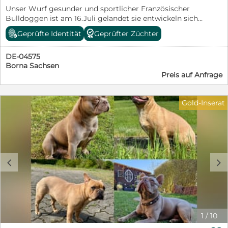
Unser Wurf gesunder und sportlicher Französischer
Bulldoggen ist am 16.Juli gelandet sie entwickeln sich
prächtig und wir vergeben nun unsere Termine zum
Geprüfte Identität
Geprüfter Züchter
persönlichen Kennenlernen!
DE-04575
Borna Sachsen
Preis auf Anfrage
Gold-Inserat
c
d
1
/
10