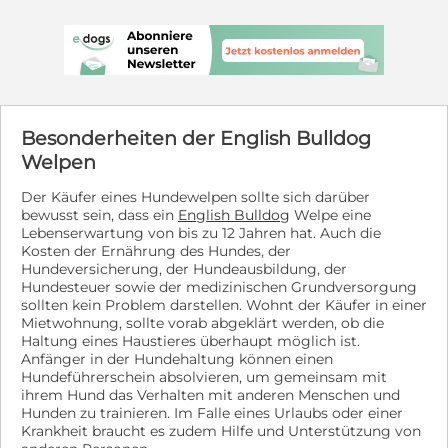
und hat sowohl den Bayerischen Wesenstest als auch
den BHV-Hundeführerschein erfolgreich bestanden. Im
Alltag überzeugt sie durch ihre vorbildlichen Manieren:
Sie läuft entspannt an lockerer Leine, beherrscht alle
wichtigen Grundsignale und arbeitet mit viel Freude
und Begeisterung mit ihrem Menschen zusammen.
Pauline ist freundlich, ausgeglichen und sehr
Besonderheiten der English Bulldog
menschenbezogen. Sie genießt jede gemeinsame
Welpen
Unternehmung und begleitet ihre Familie zuverlässig
und gelassen, egal ob beim Spaziergang, im
Der Käufer eines Hundewelpen sollte sich darüber
Restaurant, im Urlaub oder im Alltag. Zuhause ist sie
bewusst sein, dass ein
English Bulldog
Welpe eine
ruhig und angenehm, kann problemlos einige Stunden
Lebenserwartung von bis zu 12 Jahren hat. Auch die
alleine bleiben und fährt entspannt im Auto mit. Auch
Kosten der Ernährung des Hundes, der
draußen zeigt sie sich unkompliziert. Jagdverhalten ist
Hundeversicherung, der Hundeausbildung, der
bei ihr nicht vorhanden und anderen Hunden begegnet
Hundesteuer sowie der medizinischen Grundversorgung
sie unterwegs ruhig und gelassen. Für Pauline
sollten kein Problem darstellen. Wohnt der Käufer in einer
wünschen wir uns Menschen, die sie als vollwertiges
Mietwohnung, sollte vorab abgeklärt werden, ob die
Familienmitglied aufnehmen und ihr die
Haltung eines Haustieres überhaupt möglich ist.
Aufmerksamkeit schenken, die sie sich so sehr wünscht.
Anfänger in der Hundehaltung können einen
Ob aktive Einzelpersonen oder Paare, Familien mit
Hundeführerschein absolvieren, um gemeinsam mit
verständigen Kindern oder rüstige Senioren, wichtig ist
ihrem Hund das Verhalten mit anderen Menschen und
vor allem, dass Pauline künftig als Einzelhund leben
Hunden zu trainieren. Im Falle eines Urlaubs oder einer
darf. Wenn Sie glauben, Pauline dieses Zuhause
Krankheit braucht es zudem Hilfe und Unterstützung von
schenken zu können, freuen wir uns über Ihre Nachricht