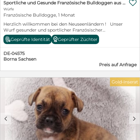

Sportliche und Gesunde Französische Bulldoggen aus seriöser Familienzucht.
Würfe
Französische Bulldogge, 1 Monat
Herzlich willkommen bei den Neuseenländern ! Unser
Wurf gesunder und sportlicher Französischer
Bulldoggen ist am 16.Juli gelandet sie entwickeln sich
Geprüfte Identität
Geprüfter Züchter
prächtig und wir vergeben nun unsere Termine zum
persönlichen Kennenlernen! Wir bemühen uns eine
DE-04575
absolut transparente und informative Zucht
Borna Sachsen
vorzustellen, da wir der Meinung sind, dass ein seriöser
Preis auf Anfrage
Züchter alles offen darlegen kann und nichts zu
verheimlichen hat. www.Le-Bulldogs.de Beste Grüße
Gold-Inserat
c
d