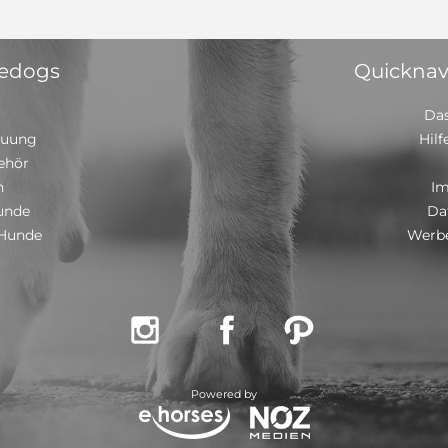
 edogs
Quicknav
Das
euung
Hilf
ehör
n
I
unde
Da
 Hunde
Werbe



Powered by