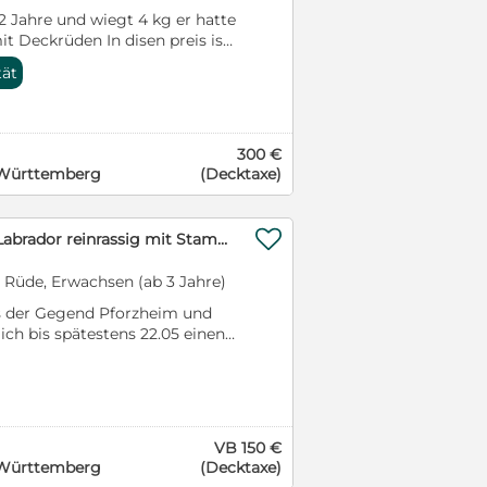
 2 Jahre und wiegt 4 kg er hatte
t Deckrüden In disen preis ist
n Hündin Wenn anfangen Blut
tät
 Tag bringen. Alles mit
h Anrufen oder schreiben pre
95968
300 €
Württemberg
(Decktaxe)

Suchen Deckrüde Labrador reinrassig mit Stammbaum für unsre Labradordame
, Rüde, Erwachsen (ab 3 Jahre)
us der Gegend Pforzheim und
ch bis spätestens 22.05 einen
re grosse Chocolate
e Reinrassig Labrador mit
aben einen riesen
gerne können wir auch
i Interesse gerne melden.
VB 150 €
Gesucht
-Württemberg
(Decktaxe)