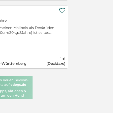

ahre
meinen Malinois als Deckrüden
t an meiner Seite und war stets
r. Er ist gerne aktiv, beschützt
f, hört aber zu 100% auf sein
e ein CT gemacht und er hat
ige Auffälligkeiten. Ich
1 €
e monetären Interessen,
n-Württemberg
(Decktaxe)
em Hund ein artgerechtes
alb ich bis zu einer Entfernung
rlange, darüber hinaus
rtskosten. Bei weiteren Fragen,