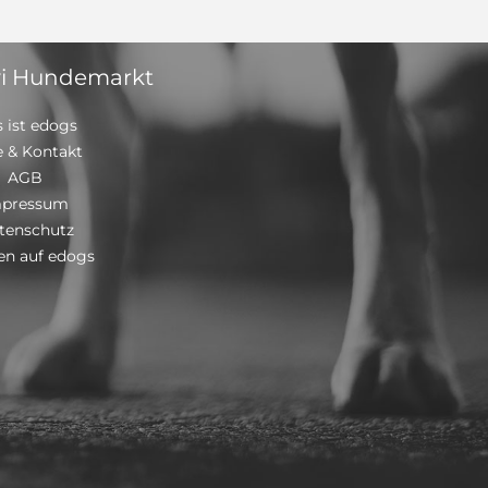
i Hundemarkt
 ist edogs
e & Kontakt
AGB
mpressum
tenschutz
n auf edogs