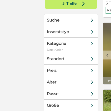
d
5 T
5
Treffer
Ra
d
Suche
d
Inseratstyp
d
Kategorie
Deckrüden
c
d
Standort
d
Preis
m
d
Alter
d
Rasse
d
Größe