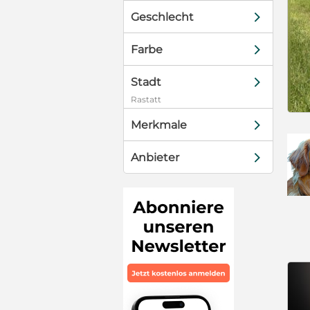
d
Geschlecht
d
Farbe
d
Stadt
Rastatt
d
Merkmale
d
Anbieter