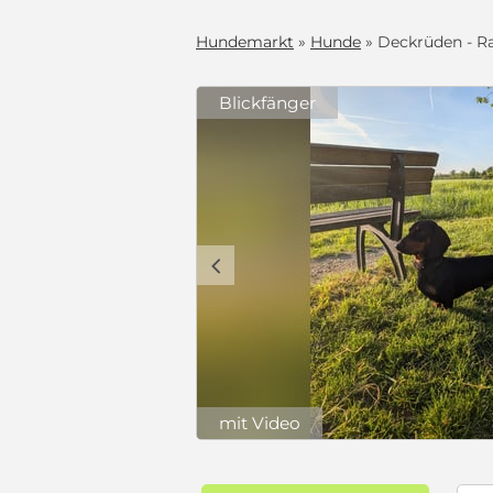
Hundemarkt
»
Hunde
» Deckrüden - Ra
Blickfänger
c
mit Video