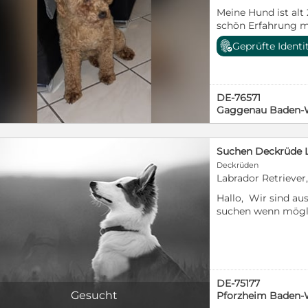
Meine Hund ist alt
schön Erfahrung mi
2 mal dazu bringe
Geprüfte Identi
dann 12 Tag und 14
Gespräch geht noc
WhatsApp 017944
DE-76571
Gaggenau Baden-
Deckrüden
Labrador Retriever
Hallo, Wir sind a
suchen wenn mögli
Deckrüden für uns
Labradordame. Bitt
Stammbaum. Wir h
Gartengrundstück,
vorbeikommen . Be
DE-75177
Gesucht
Pforzheim Baden