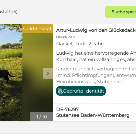
statt (5)
Suche spei
Gold-Inserat
Deckrüden
Dackel, Rüde, 2 Jahre
Ludwig hat eine hervorragende Ahne
Kurzhaar, hat ein vollzahniges, abs
Scherengebiss (6/6), ist anatomis
Kinderfreundlich, verträglich mit
Rassevertreter mit bestem, wunde
d
(mind. Pflichtimpfungen), entwurm
und verträglich mit großen und kl
Heimtierausweis, Stubenrein
auf non-merle steht er auch geti
Geprüfte Identität
zur Verfügung, Patella-Untersuch
Zucht zugelassen. Ebenso hat Lud
Ausstellungserfolge vorzuweisen: 
DE-76297
Weltjugendsieger 2025, Frankreich
Stutensee Baden-Württemberg
1
/
10
Sieger 2024 und 2025, Grenzland S
2O25, Worldcup Winner 2024, Ju
Babychampion 2024, mehrfach sch
Ausstellungen. Ludwig, geboren a