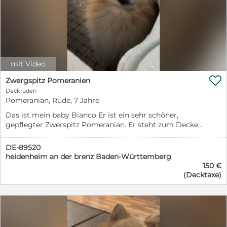
mit Video

Zwergspitz Pomeranien
Deckrüden
Pomeranian, Rüde, 7 Jahre
Das ist mein baby Bianco Er ist ein sehr schöner,
gepflegter Zwerspitz Pomeranian. Er steht zum Decken
zur Verfügung, zum aller ersten Mal.(Wollen gerne das
ein Teil von ihm weiterhin in der Zukunft bleibt)
DE-89520
Fellfarbe: cremefarbenem Alter: 7 Jahre und
heidenheim an der brenz Baden-Württemberg
kerngesund Der Rüde ist gesund, aktiv, wesensfest und
150 €
rassetypisch gebaut. Er verfügt über ein dichtes,
(Decktaxe)
flauschiges Fell und einen freundlichen, ausgeglichenen
und verspielten Charakter. Deckbedingungen: Sollte
das Weibchen leer bleiben, wird eine kostenlose
Nachdeckung angeboten