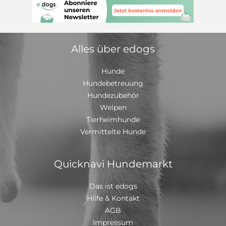
verspielten Charakter. Deckbedingungen: Sollte das
Weibchen leer bleiben, wird eine kostenlose
Nachdeckung angeboten
Alles über edogs
Hunde
Hundebetreuung
Hundezubehör
Welpen
Tierheimhunde
Vermittelte Hunde
Quicknavi Hundemarkt
Das ist edogs
Hilfe & Kontakt
AGB
Impressum