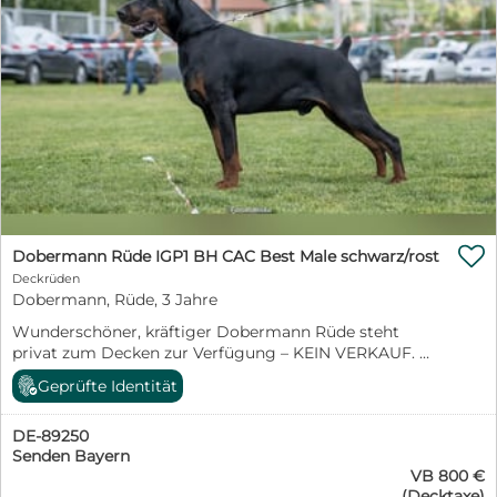

Dobermann Rüde IGP1 BH CAC Best Male schwarz/rost
Deckrüden
Dobermann, Rüde, 3 Jahre
Wunderschöner, kräftiger Dobermann Rüde steht
privat zum Decken zur Verfügung – KEIN VERKAUF.
Name: PRIDE OF RUSSIA MADMAX Geboren am
Geprüfte Identität
18.08.2023, fast 3 Jahre alt. Schwarz/rost, sportlich, sehr
gut im Wesen und aktiv im Training. Ausbildung: IGP1,
DE-89250
BH/VT Erfolge: V1, CW, CAC, Best Male, Group 2 Honor
Senden Bayern
Gesundheit / DNA: DCM1 Träger, DCM2 frei vWD Träger,
VB 800 €
DM frei Narkolepsie frei, Hearing frei Farbgenetik: D/D,
(Decktaxe)