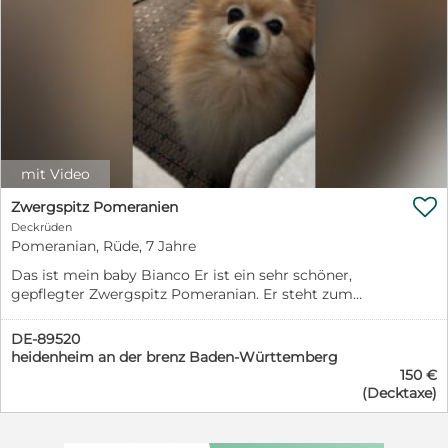
mit Video

Zwergspitz Pomeranien
Deckrüden
Pomeranian, Rüde, 7 Jahre
Das ist mein baby Bianco Er ist ein sehr schöner,
gepflegter Zwergspitz Pomeranian. Er steht zum
Decken zur Verfügung, zum aller ersten Mal.(Wollen
gerne das ein Teil von ihm weiterhin in der Zukunft
DE-89520
bleibt) Fellfarbe: cremefarbenem Alter: 7 Jahre und
heidenheim an der brenz Baden-Württemberg
kerngesund, alle Impfungen erledigt, Entwurmt etc.
150 €
(Kann gerne privat Bilder schicke ) Der Rüde ist
(Decktaxe)
gesund, aktiv, wesensfest und rassetypisch gebaut. Er
verfügt über ein dichtes, flauschiges Fell und einen
freundlichen, ausgeglichenen, temperamentvollen und