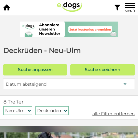


MENÜ
Deckrüden - Neu-Ulm
Suche anpassen
Suche speichern
Datum absteigend
8 Treffer
Neu-Ulm
Deckrüden
f
f
alle Filter entfernen