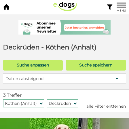


MENÜ
Deckrüden - Köthen (Anhalt)
Suche anpassen
Suche speichern
Datum absteigend
3 Treffer
Köthen (Anhalt)
Deckrüden
f
f
alle Filter entfernen