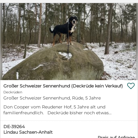
gesamt 19 wunderschöne, gesubde Kinder geworden....
geimpft (mind. Pflichtimpfungen), entwurmt, gechipt,
mit EU-Heimtierausweis

Großer Schweizer Sennenhund (Deckrüde kein Verkauf)
Deckrüden
Großer Schweizer Sennenhund, Rüde, 5 Jahre
Don Cooper vom Reudener Hof, 5 Jahre alt und
familienfreundlich. Deckrüde bisher noch etwas
unerfahren. Einfach kontaktierten.
DE-39264
Lindau Sachsen-Anhalt
Preis auf Anfrage