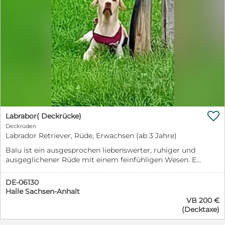

Labrabor( Deckrücke)
Deckrüden
Labrador Retriever, Rüde, Erwachsen (ab 3 Jahre)
Balu ist ein ausgesprochen liebenswerter, ruhiger und
ausgeglichener Rüde mit einem feinfühligen Wesen. Er
ist sehr verschmust, anhänglich und besticht durch
seinen tollen Charakter. Er ist reinerbig gelb. ( siehe
DE-06130
Foto ) Er steht geeigneten Hündinnen
Halle Sachsen-Anhalt
verbandsunabhängig zum Decken zur Verfügung. Bei
VB 200 €
Interesse oder Fragen freue ich mich über eine
(Decktaxe)
Nachricht ! Ich habe schon 2 mal gedeckt und es sind