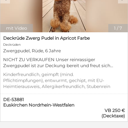
mit Video
1
/
7
Deckrüde Zwerg Pudel in Apricot Farbe
Deckrüden
Zwergpudel, Rüde, 6 Jahre
NICHT ZU VERKAUFEN Unser reinrassiger
Zwergpudel ist zur Deckung bereit und freut sich
auf Anfragen von seriösen und
Kinderfreundlich, geimpft (mind.
verantwortungsvollen Hundehaltern mit
Pflichtimpfungen), entwurmt, gechipt, mit EU-
untersuchten und gesunden Damen. Nun ist er 5
Heimtierausweis, Allergikerfreundlich, Stubenrein
Jahre alt, ein sehr erfahrener, intelligenter, kluger
und aktiver Hund. Stolzer Vater von vielen
DE-53881
Hundebabys. Bei Interesse freuen wir uns auf Ihre
Euskirchen Nordrhein-Westfalen
Nachricht.
VB 250 €
(Decktaxe)