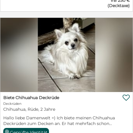
VB 250 €
Interesse freuen wir uns auf Ihre Nachricht.
(Decktaxe)

Biete Chihuahua Deckrüde
Deckrüden
Chihuahua, Rüde, 2 Jahre
Hallo liebe Damenwelt =) Ich biete meinen Chihuahua
Deckrüden zum Decken an. Er hat mehrfach schon
gedeckt und hat auch kein Problem mit größeren
Geprüfte Identität