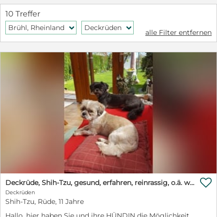
10 Treffer
Brühl, Rheinland
Deckrüden
f
f
alle Filter entfernen

Deckrüde, Shih-Tzu, gesund, erfahren, reinrassig, o.ä. wie Malteser, Havaneser, Bolonka, Pudel
Deckrüden
Shih-Tzu, Rüde, 11 Jahre
Hallo, hier haben Sie und ihre HÜNDIN die Möglichkeit