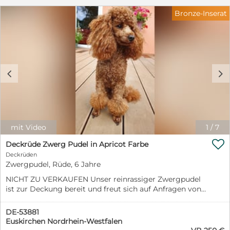
Bronze-Inserat
c
d
mit Video
1
/
7

Deckrüde Zwerg Pudel in Apricot Farbe
Deckrüden
Zwergpudel, Rüde, 6 Jahre
NICHT ZU VERKAUFEN Unser reinrassiger Zwergpudel
ist zur Deckung bereit und freut sich auf Anfragen von
seriösen und verantwortungsvollen Hundehaltern mit
untersuchten und gesunden Damen. Nun ist er 5 Jahre
DE-53881
alt, ein sehr erfahrener, intelligenter, kluger und aktiver
Euskirchen Nordrhein-Westfalen
Hund. Stolzer Vater von vielen Hundebabys. Bei