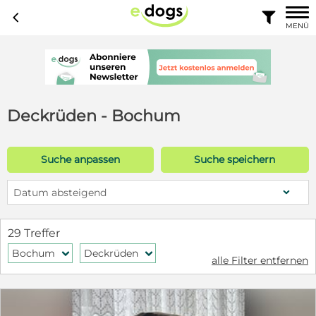
c

MENÜ
Deckrüden - Bochum
Suche anpassen
Suche speichern
Datum absteigend
29 Treffer
Bochum
Deckrüden
f
f
alle Filter entfernen