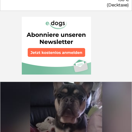
vorhanden. Er ist frei von allen rassetypischen
(Decktaxe)
Erbkrankheiten. -Premium SNP DNA-Profil ISAG 2020 -
Schoko Merle Tan -Langhaar -Größe: 20cm -Gewicht: ca.
3.2 kg Alle Papiere zu unserem Schatz dürfen gerne
persönlich vor Ort eingesehen werden. Er deckt nur
nachweislich gesunde und Merle freie Hündinnen. Die
Decktaxe ist beim ersten Decken vor dem Deckakt
direkt in voller Höhe zu bezahlen. Wenn sich die Hündin
nicht decken lassen wollen sollte ist als
Aufwandsentschädigung noch 50EUR fällig. Das
einmalige Nachdecken ist inklusive. In der Regel erfolgt
das Nachdecken 1 bis 3 Tage nach dem ersten
Decksprung. Wenn jemand mehrere Hündinnen von
ihm decken lässt gibt es einmalig für die zweite Hündin
einen Deckrabatt von 50 EUR. Kurzfristige Termine
sind jederzeit möglich. Das Decken erfolgt bei uns. Er
hat jetzt neu seinen eigenen Instagram Account.
Schaut gerne vorbei: joshi_the_chihuahua