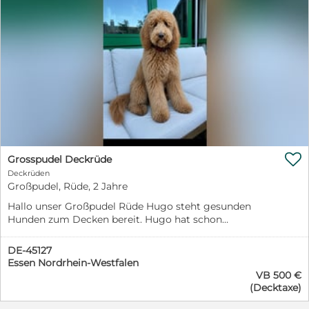
Dr.Wittenborg: HD A1 | ED frei | Papiere ASCA

Grosspudel Deckrüde
Deckrüden
Großpudel, Rüde, 2 Jahre
Hallo unser Großpudel Rüde Hugo steht gesunden
Hunden zum Decken bereit. Hugo hat schon
erfolgreich gedeckt. Er hat das Pudel Erbkrankheiten
Paket erhalten alles N/N Bei Interesse gerne melden.
DE-45127
Essen Nordrhein-Westfalen
VB 500 €
(Decktaxe)