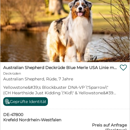
Walter Kreuzbergstr.44 47800 Krefeld
info@yellowstoneaussies.de
www.YellowstoneAussies.de

Australian Shepherd Deckrüde Blue Merle USA Linie mit ASCA Papieren "Sparrow"
Deckrüden
Australian Shepherd, Rüde, 7 Jahre
Yellowstone&#39;s Blockbuster DNA-VP \"Sparrow\"
(CH Hearthside Just Kidding \"Kid\" & Yellowstone&#39;s
What A Pleasure \"Phoebe\") *11.07.2019 Blue Merle w/c
Geprüfte Identität
Augen Amber / Blau ASCA 45136 Essen Lange Rute
55cm 30kg Button Ears Untersuchungen
DE-47800
######################### HD: A2 ED: 0
Krefeld Nordrhein-Westfalen
MDR1: (+/-) Träger HSF4: (+/+) frei (gen) CEA: (+/+) frei
Preis auf Anfrage
(gen) PRA: (+/+) frei (gen) DM: (+/+) frei (gen) Augen: frei