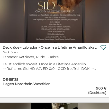

Deckrüde - Labrador - Once in a Lifetime Amarillo aka Sid
Deckrüden
Labrador Retriever, Rüde, 5 Jahre
Es ist endlich soweit Once in a Lifetime Amarillo
>>Rufname Sid HD A/A ED 0/0 - OCD frei/frei DOK ->
Augen komplett frei Herz -> o. b. B. Vollzahniges
Scherengebiss 57 cm Farbvererbung BBee (reinerbig
DE-58135
gelb) // IK 0% // AVK 100% // nähere Abstammung siehe
Hagen Nordrhein-Westfalen
Abbildung Frei per Gentest (Blut) von: EIC, HNPK,
900 €
Cystinurie, STGD DM, HUU, SD2, RD/OSD PKD, MH,
(Decktaxe)
prcd-PRA, ACHM MCD, MTC, cnm/HMLR, AxD XL-MTM,
Narkolepsie, cms DNA Profil bei Laboklin hinterlegt. 2.
Platz - Best of Class Baby 1. Platz - Best of Breed Baby