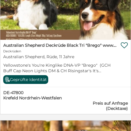
www.YellowstoneAussies.de

Australian Shepherd Deckrüde Black Tri "Brego" www.YellowstoneAussies.de
Deckrüden
Australian Shepherd, Rüde, 11 Jahre
Yellowstone's You're Kinglike DNA-VP "Brego" (GCH
Buff Cap Neon Lights DM & CH Risingstar's It's
Showtime For Dailos) *10.11.2015 Black Tri red factored
Geprüfte Identität
Augen Braun ASCA Köln Lange Rute 55cm 28kg
Button Ears Health results
DE-47800
######################### HD: A2 ED: 0 MDR1:
Krefeld Nordrhein-Westfalen
(+/+) HSF4: (+/+) CEA: (+/+) PRA: (+/+) DM: (+/+) Eyes: free
Preis auf Anfrage
Correct scissor bite COI: 13,32% Mehr Info
(Decktaxe)
#########################
https://www.yellowstoneaussies.de/yellowstones-youre-
kinglike-brego/ Brego steht geeigneten ASCA
Hündinnen als Deckrüde zur Verfügung. Jennifer