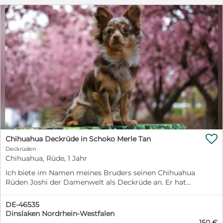

Chihuahua Deckrüde in Schoko Merle Tan
Deckrüden
Chihuahua, Rüde, 1 Jahr
Ich biete im Namen meines Bruders seinen Chihuahua
Rüden Joshi der Damenwelt als Deckrüde an. Er hat
keine Ahnentafel. (Ich selber habe auch noch einen
weiteren tollen Deckrüden mit ZTP, Papieren und
DE-46535
Genetischen Untersuchungen). -Laboklin XXL Paket
Dinslaken Nordrhein-Westfalen
mit Farben und der Untersuchung von Erbkrankheiten
150 €