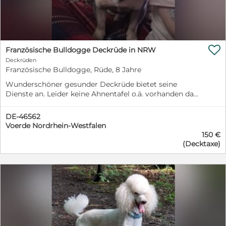

Französische Bulldogge Deckrüde in NRW
Deckrüden
Französische Bulldogge, Rüde, 8 Jahre
Wunderschöner gesunder Deckrüde bietet seine
Dienste an. Leider keine Ahnentafel o.ä. vorhanden da
der Hund damals von mir spontan übernommen
wurde. Patella 0/0. Keine HD. BWK o.B. Bereits
DE-46562
mehrfach erfolgreich gedeckt und alle Farben vererbt.
Voerde Nordrhein-Westfalen
150 €
(Decktaxe)