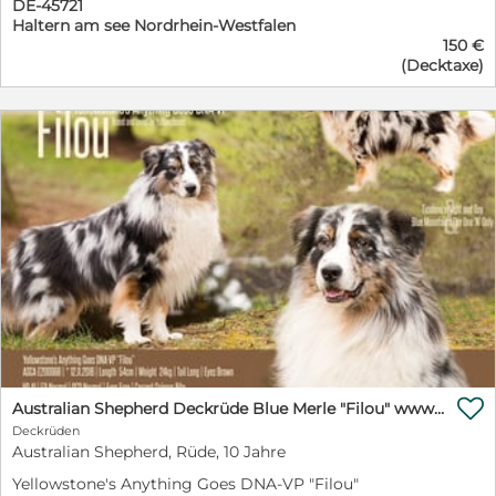
DE-45721
Haltern am see Nordrhein-Westfalen
150 €
(Decktaxe)

Australian Shepherd Deckrüde Blue Merle "Filou" www.YellowstoneAussies.de
Deckrüden
Australian Shepherd, Rüde, 10 Jahre
Yellowstone's Anything Goes DNA-VP "Filou"