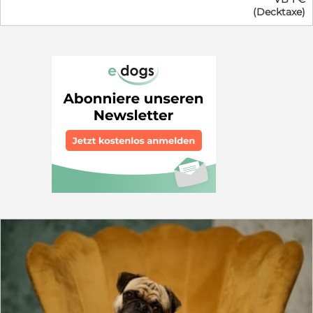
und er ist dabei immer brav. Auch wenn Altdeutsche
(Decktaxe)
Hütehunde ursprünglich Arbeitstiere mit starkem
Hütetrieb sind: Mit der richtigen Auslastung und einem
engen Bezug zum Menschen fühlen sie sich auch im
Familienleben rundum wohl. Prince ist, wie schon sein
Vater, ein seltener vierfarbiger Tiger. Sein Vater kam
damals aus dem Tierschutz, aber mit Papieren. Die
Mutter hatte keine, weshalb auch Prince keine besitzt.
Beide, Vater und Sohn, sind HD- und ED-frei. Prince ist
ca. 60 cm hoch (Schulterhöhe). Da wir keine
professionelle Zucht anstreben, sondern uns einfach
einen Welpen von ihm wünschen und damit zur
Erhaltung dieser besonderen Rasse beitragen möchten,
ist das für uns absolut in Ordnung. Altdeutsche
Hütehunde gehören zu den gefährdeten Haustierrassen,
und wer einmal einen hatte, weiß, warum man sie nicht
mehr missen möchte. Wir möchten mit der
Verpaarung kein Geld verdienen, sondern uns im
Gegenzug einen Welpen aus dem Wurf aussuchen, als
feste Voraussetzung. Gesucht wird eine passende
Hündin, am liebsten ebenfalls altdeutsch, aber keine
Tigerhündin (wegen des Merle-Gens). Bei Interesse
oder Fragen freuen wir uns über eine Nachricht. Auf