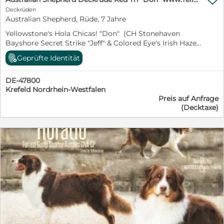
Deckrüden
Australian Shepherd, Rüde, 7 Jahre
Yellowstone's Hola Chicas! "Don" (CH Stonehaven
Bayshore Secret Strike "Jeff" & Colored Eye's Irish Hazel
"Maggy") *30.07.2019 Red Tri Augen amber ASCA 47800
Geprüfte Identität
Krefeld 55cm 27kg Button Ears Untersuchungen
####################### HD A2 frei ED frei
DE-47800
MDR1; (+/-) Träger (gen) HSF4: (+/+) frei (gen) CEA: (+/+)
Krefeld Nordrhein-Westfalen
frei (gen) PRA: (+/+) frei (gen) Augen: frei Gebiss: korr.
Preis auf Anfrage
vollst. Schere Mehr Infos ##########
(Decktaxe)
https://www.yellowstoneaussies.de/yellowstones-hola-
chicas-don/ Jennifer Walter Kreuzbergstr.44 47800
Krefeld info@yellowstoneaussies.de
www.YellowstoneAussies.de