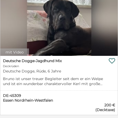
mit Video

Deutsche Dogge-Jagdhund Mix
Deckrüden
Deutsche Dogge, Rüde, 6 Jahre
Bruno ist unser treuer Begleiter seit dem er ein Welpe
und ist ein wunderbar charaktervoller Kerl mit großem
Herz. Gerne würden wir die Möglichkeit geben, seine
wertvollen Gene weiterzugeben. Wir bieten ihn als
DE-45309
bewährten Deckrüden an. Abstammung &
Essen Nordrhein-Westfalen
Erscheinungsbild: Vater: Graue Deutsche Dogge
200 €
Mutter: Braun geströmter Saupacker Größe: Unterhalb
(Decktaxe)
reiner Dogge-Größe, robust & breit gebaut Typ: