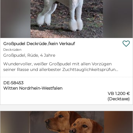

Großpudel Deckrüde /kein Verkauf
Deckrüden
Großpudel, Rüde, 4 Jahre
Wundervoller, weißer Großpudel mit allen Vorzügen
seiner Rasse und allerbester Zuchttauglichkeitsprüfung
steht gesunden Großpudelhündinnen zum Decken zur
Verfügung. Tabaluga ist temperamentvoll, verschmust,
DE-58453
schlau und vor allen Dingen anderen Hunden
Witten Nordrhein-Westfalen
gegenüber absolut sozialverträglich.
VB 1.200 €
(Decktaxe)