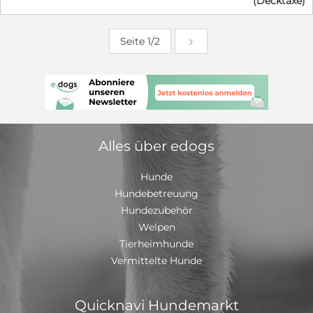
(Decktaxe)
korr. vollst. Schere Mehr Info
#########################
https://www.yellowstoneaussies.de/yellowstones-
Seite 1/2
blockbuster-sparrow/
Alles über edogs
Hunde
Hundebetreuung
Hundezubehör
Welpen
Tierheimhunde
Vermittelte Hunde
Quicknavi Hundemarkt