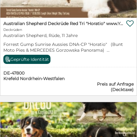

Australian Shepherd Deckrüde Red Tri "Horatio" www.YellowstoneAussies.de
Deckrüden
Australian Shepherd, Rüde, 11 Jahre
Forrest Gump Sunrise Aussies DNA-CP "Horatio" (Bunt
Moto Pies & MERCEDES Gorzowska Panorama)
*07.09.2015 Red Tri Augen Amber ASCA / FCI 52525
Geprüfte Identität
Heinsberg Deutschland / Germany Lange Rute 54cm
29kg Button Ears Health results
DE-47800
######################### HD: A2 ED: 0
Krefeld Nordrhein-Westfalen
MDR1: (+/-) HSF4: (+/+) CEA: (+/+) PRA: (+/+) DM: (+/+)
Preis auf Anfrage
NCL: (+/+) MH: (+/+) Eyes: free Korrektes Gebiss COI:
(Decktaxe)
15,33% Mehr Info #########################
https://www.yellowstoneaussies.de/forrest-gump-
sunrise-aussies-horatio
######################### Horatio steht
geeigneten ASCA und FCI Hündinnen als Deckrüde zur
Verfügung. Jennifer Walter & Mirko D. Walter
Kreuzbergstr.44 47800 Krefeld
info@yellowstoneaussies.de