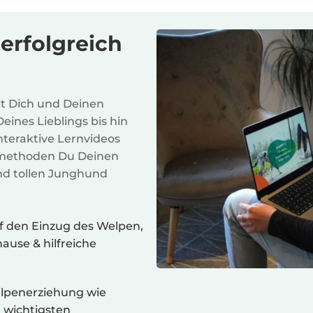
erfolgreich
t Dich und Deinen
ines Lieblings bis hin
nteraktive Lernvideos
gsmethoden Du Deinen
nd tollen Junghund
f den Einzug des Welpen,
ause & hilfreiche
lpenerziehung wie
e wichtigsten