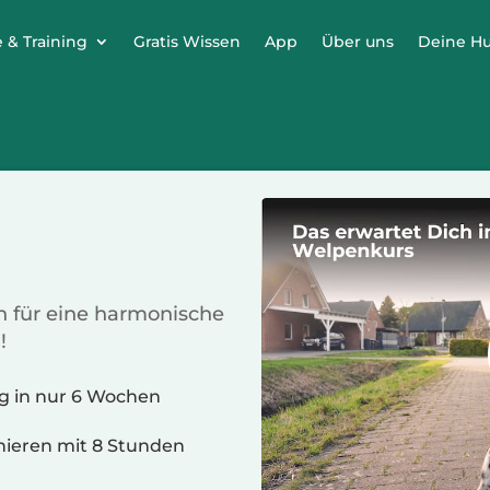
 & Training
Gratis Wissen
App
Über uns
Deine H
n für eine harmonische
!
g in nur 6 Wochen
inieren mit 8 Stunden