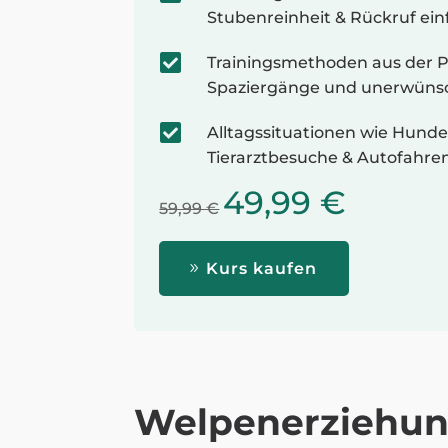
Stubenreinheit & Rückruf ein

Trainingsmethoden aus der P
Spaziergänge und unerwünsc

Alltagssituationen wie Hun
Tierarztbesuche & Autofahre
49,99 €
59,99 €
Kurs kaufen
Welpenerziehung